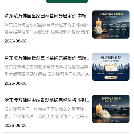
清东陵万佛园皇家园林墓碑分层定价 中端墓位限时大额让利详解及优惠福利
清东陵万佛园皇家园林墓碑分层定价策略详解
及中端墓位限时大额让利优惠福利介绍☎ 清东
陵万佛园电话:400-838-5063清东陵万佛园，作
2026-08-08
为中国皇家陵寝的重要代表，不仅承载着丰富
的历史文化价值，更是无
清东陵万佛园景观艺术墓碑完整报价 高端墓型大额直降活动详解
清东陵万佛园景观艺术墓碑完整报价及高端墓
型大额直降活动详解☎ 清东陵万佛园电话:400-
838-5063清东陵万佛园，作为中国历史悠久的
2026-08-08
陵寝之一，承载着丰富的文化底蕴和历史价
值。近年来，随着人们对身
清东陵万佛园中端景观墓碑完整价格 限时减免多年管理费详解
清东陵万佛园，作为中国历史悠久的皇家陵
寝，不仅承载着丰富的历史文化遗产，也是人
们缅怀先人、寄托哀思的重要场所。近年来，
2026-08-06
随着人们对墓地景观要求的提升，中端景观墓