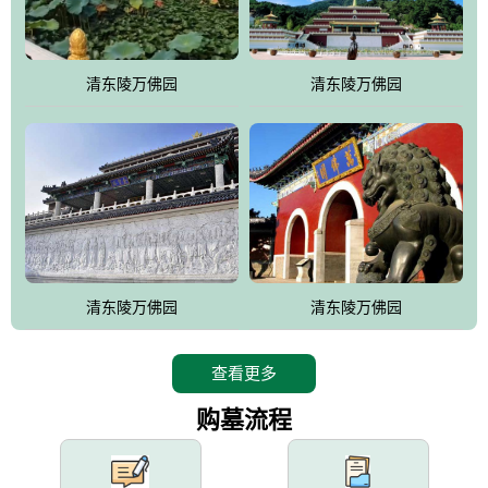
园手法相结合的默契操作，建成一处特色鲜明、服务周全、环境优
美、民族风格突出，与周边文物古迹交相呼应的极具吸引力的花园
式园林。
清东陵万佛园
清东陵万佛园
万佛园工程一期占地448亩，目前完成投资近12亿元人民币，园区采
用全仿古式建筑，寻求与世界文化遗产地清东陵的和谐统一，在园
区建设中寻求陵园建设与景区建设的有机融合，充分发挥独一无二
的地形优势，打造现代艺术园林，建设旅游景观、寺庙、酒店等综
合服务设施，服务于陵园经营，使企业的多元化经营项目相互依
托、相互促进，园区绿化覆盖率达90%。
设计建造各种墓地墓位3万个；主体建筑金宝塔，墓位容量8万个，
能适应不同消费阶层的需求，为客户提供墓碑设计制作服务、特色
清东陵万佛园
清东陵万佛园
落葬服务、代客祭扫服务、网上祭扫服务、祭奠商品服务等全方位
的一条龙服务。
查看更多
购墓流程