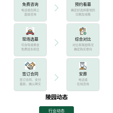
免费咨询
预约看墓
电话或在网上
确定好选择墓地的
直接咨询
日期及线路
现场选墓
综合对比
可自驾或乘坐
对比各陵园情况
免费班车前往
确定购买意向
签订合同
安葬
签订合同、支付
电话或
墓款、确认碑文
在线咨询
陵园动态
行业动态