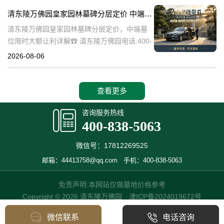
碑逐渐成为了一种流行趋势。本文将详细介绍
清东陵万佛园皇家园林墓碑分层定价 中端墓位限时大额让利详解
清
清东陵万佛园皇家园林墓碑分层定价，中端墓
位限时大额让利详解☎ 清东陵万佛园电话:400-
838-5063清东陵万佛园，作为中国历史上著名
2026-08-06
的皇家陵园之一，承载着丰富的历史文化和独
特的园林艺术。近年来，
查看更多
咨询服务热线
400-838-5063
微信号：17812269525
邮箱：44413758@qq.com
手机：400-838-5063
免责声明:本网站仅做墓地价格参考
Copyright © 2026 清东陵万佛园
津ICP备2024019672号
微信联系
电话咨询