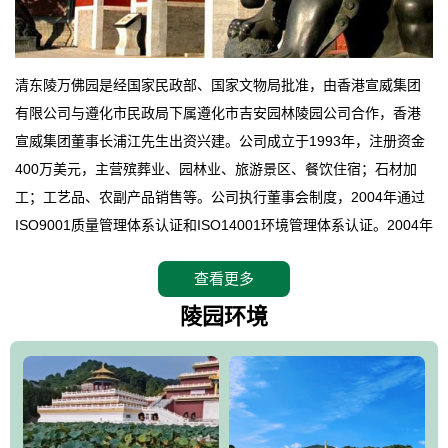
清东陵万佛园是经国家民政部、国家文物局批准，由香港宣威集团
有限公司与遵化市民政局下属遵化市吉安园林陵园公司合作，香港
宣威集团董事长浦江先生出资兴建。公司成立于1993年，注册资金
400万美元，主营殡葬业、园林业、旅游景区、餐饮住宿；石材加
工；工艺品、农副产品销售等。公司执行董事会制度，2004年通过
ISO9001质量管理体系认证和ISO14001环境管理体系认证。2004年
12月，万佛园被国家旅游局评定为国家4A级旅游区，是国内第一家
查看更多
拥有4A级旅游区头衔的花园式陵园，园内建有四星级酒店一座。
万佛园位于遵化市境内，座落在世界文化遗产清东陵地形墙内，地
陵园环境
形绝佳，地理位置优越，交通便利。公司以“建设全国顶级人生后花
园、打造佛教精品旅游圣地”为目标，以海外归侨、国内外知名人士
的墓地安葬、祭祀吊亡并结合旅游参观构成其主要使用功能；以苍
郁绚丽、优雅宜人的园林景观构成其外部形象。通过墓园建设与造