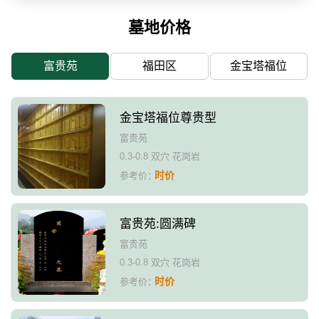
墓地价格
富贵苑
福田区
金宝塔福位
金宝塔福位尊贵型
富贵苑
0.3-0.8 双穴 花岗岩
时价
参考价：
富贵苑:圆满碑
富贵苑
0.3-0.8 双穴 花岗岩
时价
参考价：