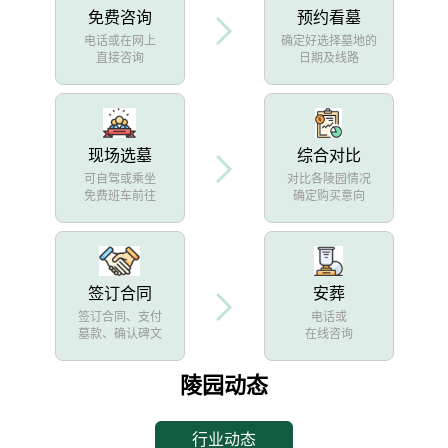
免费咨询
预约看墓
电话或在网上
确定好选择墓地的
直接咨询
日期及线路
现场选墓
综合对比
可自驾或乘坐
对比各陵园情况
免费班车前往
确定购买意向
签订合同
安葬
签订合同、支付
电话或
墓款、确认碑文
在线咨询
陵园动态
行业动态