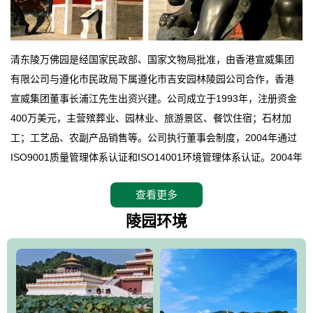
清东陵万佛园是经国家民政部、国家文物局批准，由香港宣威集团
有限公司与遵化市民政局下属遵化市吉安园林陵园公司合作，香港
宣威集团董事长浦江先生出资兴建。公司成立于1993年，注册资金
400万美元，主营殡葬业、园林业、旅游景区、餐饮住宿；石材加
工；工艺品、农副产品销售等。公司执行董事会制度，2004年通过
ISO9001质量管理体系认证和ISO14001环境管理体系认证。2004年
12月，万佛园被国家旅游局评定为国家4A级旅游区，是国内第一家
查看更多
拥有4A级旅游区头衔的花园式陵园，园内建有四星级酒店一座。
万佛园位于遵化市境内，座落在世界文化遗产清东陵地形墙内，地
陵园环境
形绝佳，地理位置优越，交通便利。公司以“建设全国顶级人生后花
园、打造佛教精品旅游圣地”为目标，以海外归侨、国内外知名人士
的墓地安葬、祭祀吊亡并结合旅游参观构成其主要使用功能；以苍
郁绚丽、优雅宜人的园林景观构成其外部形象。通过墓园建设与造