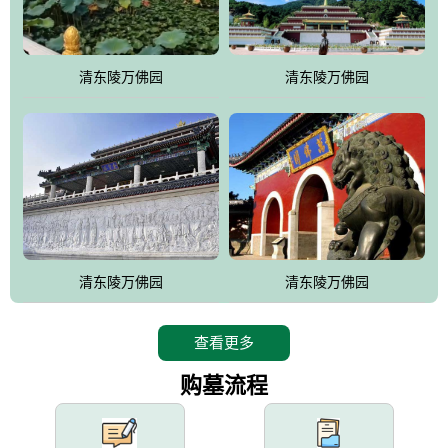
园手法相结合的默契操作，建成一处特色鲜明、服务周全、环境优
美、民族风格突出，与周边文物古迹交相呼应的极具吸引力的花园
式园林。
清东陵万佛园
清东陵万佛园
万佛园工程一期占地448亩，目前完成投资近12亿元人民币，园区采
用全仿古式建筑，寻求与世界文化遗产地清东陵的和谐统一，在园
区建设中寻求陵园建设与景区建设的有机融合，充分发挥独一无二
的地形优势，打造现代艺术园林，建设旅游景观、寺庙、酒店等综
合服务设施，服务于陵园经营，使企业的多元化经营项目相互依
托、相互促进，园区绿化覆盖率达90%。
设计建造各种墓地墓位3万个；主体建筑金宝塔，墓位容量8万个，
能适应不同消费阶层的需求，为客户提供墓碑设计制作服务、特色
清东陵万佛园
清东陵万佛园
落葬服务、代客祭扫服务、网上祭扫服务、祭奠商品服务等全方位
的一条龙服务。
查看更多
购墓流程