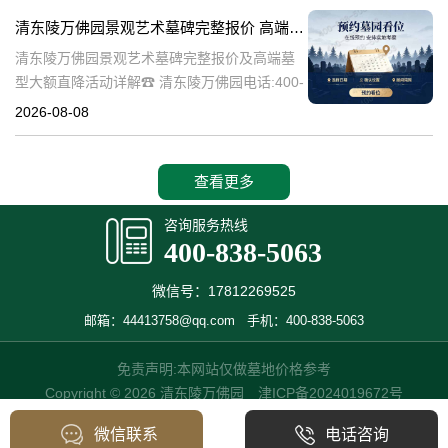
的历史文化价值，更是无
清东陵万佛园景观艺术墓碑完整报价 高端墓型大额直降活动详解
清东陵万佛园景观艺术墓碑完整报价及高端墓
型大额直降活动详解☎ 清东陵万佛园电话:400-
838-5063清东陵万佛园，作为中国历史悠久的
2026-08-08
陵寝之一，承载着丰富的文化底蕴和历史价
值。近年来，随着人们对身
查看更多
咨询服务热线
400-838-5063
微信号：17812269525
邮箱：44413758@qq.com
手机：400-838-5063
免责声明:本网站仅做墓地价格参考
Copyright © 2026 清东陵万佛园
津ICP备2024019672号
微信联系
电话咨询