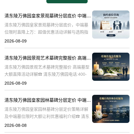
清东陵万佛园皇家景观墓碑分层底价 中端墓位限时直降上万：超值优惠活动详解与选购指南
清东陵万佛园皇家景观墓碑分层底价，中端墓
位限时直降上万：超值优惠活动详解与选购指
南☎ 清东陵万佛园电话:400-838-5063清东陵
2026-08-09
万佛园，作为中国历史上著名的皇家陵寝之
一，承载着深厚的历史文化底
清东陵万佛园景观艺术墓碑完整报价 高端墓型大额直降活动详解
清东陵万佛园景观艺术墓碑完整报价 高端墓型
大额直降活动详解☎ 清东陵万佛园电话:400-
838-5063清东陵万佛园，作为中国著名的皇家
2026-08-09
陵寝之一，不仅承载着丰富的历史文化遗产，
也是现代人们缅怀先人、
清东陵万佛园皇家园林墓碑分层定价 中端墓位限时大额让利详解及优惠福利
清东陵万佛园皇家园林墓碑分层定价策略详解
及中端墓位限时大额让利优惠福利介绍☎ 清东
陵万佛园电话:400-838-5063清东陵万佛园，作
2026-08-08
为中国皇家陵寝的重要代表，不仅承载着丰富