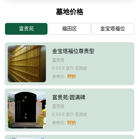
墓地价格
富贵苑
福田区
金宝塔福位
金宝塔福位尊贵型
富贵苑
0.3-0.8 双穴 花岗岩
时价
参考价：
富贵苑:圆满碑
富贵苑
0.3-0.8 双穴 花岗岩
时价
参考价：