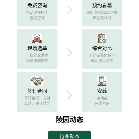
免费咨询
预约看墓
电话或在网上
确定好选择墓地的
直接咨询
日期及线路
现场选墓
综合对比
可自驾或乘坐
对比各陵园情况
免费班车前往
确定购买意向
签订合同
安葬
签订合同、支付
电话或
墓款、确认碑文
在线咨询
陵园动态
行业动态