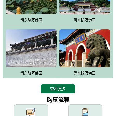
园手法相结合的默契操作，建成一处特色鲜明、服务周全、环境优
美、民族风格突出，与周边文物古迹交相呼应的极具吸引力的花园
式园林。
清东陵万佛园
清东陵万佛园
万佛园工程一期占地448亩，目前完成投资近12亿元人民币，园区采
用全仿古式建筑，寻求与世界文化遗产地清东陵的和谐统一，在园
区建设中寻求陵园建设与景区建设的有机融合，充分发挥独一无二
的地形优势，打造现代艺术园林，建设旅游景观、寺庙、酒店等综
合服务设施，服务于陵园经营，使企业的多元化经营项目相互依
托、相互促进，园区绿化覆盖率达90%。
设计建造各种墓地墓位3万个；主体建筑金宝塔，墓位容量8万个，
能适应不同消费阶层的需求，为客户提供墓碑设计制作服务、特色
清东陵万佛园
清东陵万佛园
落葬服务、代客祭扫服务、网上祭扫服务、祭奠商品服务等全方位
的一条龙服务。
查看更多
购墓流程