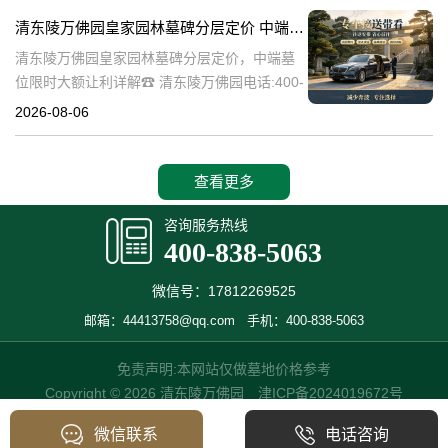
碑逐渐成为了一种流行趋势。本文将详细介绍
清东陵万佛园皇家园林墓碑分层定价 中端墓位限时大额让利详解
清
清东陵万佛园皇家园林墓碑分层定价，中端墓
位限时大额让利详解☎ 清东陵万佛园电话:400-
838-5063清东陵万佛园，作为中国历史上著名
2026-08-06
的皇家陵园之一，承载着丰富的历史文化和独
特的园林艺术。近年来，
查看更多
咨询服务热线
400-838-5063
微信号：17812269525
邮箱：44413758@qq.com
手机：400-838-5063
免责声明:本网站仅做墓地价格参考
Copyright © 2026 清东陵万佛园
津ICP备2024019672号
微信联系
电话咨询