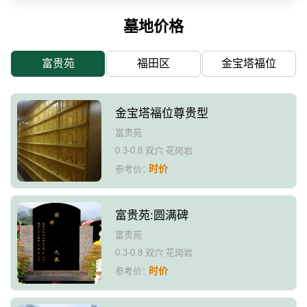
墓地价格
富贵苑
福田区
金宝塔福位
金宝塔福位尊贵型
富贵苑
0.3-0.8 双穴 花岗岩
时价
参考价：
富贵苑:圆满碑
富贵苑
0.3-0.8 双穴 花岗岩
时价
参考价：