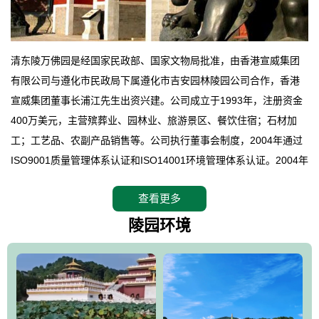
清东陵万佛园是经国家民政部、国家文物局批准，由香港宣威集团
有限公司与遵化市民政局下属遵化市吉安园林陵园公司合作，香港
宣威集团董事长浦江先生出资兴建。公司成立于1993年，注册资金
400万美元，主营殡葬业、园林业、旅游景区、餐饮住宿；石材加
工；工艺品、农副产品销售等。公司执行董事会制度，2004年通过
ISO9001质量管理体系认证和ISO14001环境管理体系认证。2004年
12月，万佛园被国家旅游局评定为国家4A级旅游区，是国内第一家
查看更多
拥有4A级旅游区头衔的花园式陵园，园内建有四星级酒店一座。
万佛园位于遵化市境内，座落在世界文化遗产清东陵地形墙内，地
陵园环境
形绝佳，地理位置优越，交通便利。公司以“建设全国顶级人生后花
园、打造佛教精品旅游圣地”为目标，以海外归侨、国内外知名人士
的墓地安葬、祭祀吊亡并结合旅游参观构成其主要使用功能；以苍
郁绚丽、优雅宜人的园林景观构成其外部形象。通过墓园建设与造