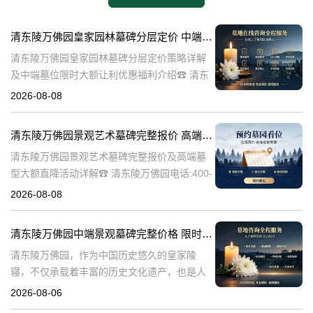
清东陵万佛园皇家园林墓碑分层定价 中端墓位限时大额让利详解及优惠福利
清东陵万佛园皇家园林墓碑分层定价策略详解
及中端墓位限时大额让利优惠福利介绍☎ 清东
陵万佛园电话:400-838-5063清东陵万佛园，作
2026-08-08
为中国皇家陵寝的重要代表，不仅承载着丰富
的历史文化价值，更是无
清东陵万佛园景观艺术墓碑完整报价 高端墓型大额直降活动详解
清东陵万佛园景观艺术墓碑完整报价及高端墓
型大额直降活动详解☎ 清东陵万佛园电话:400-
838-5063清东陵万佛园，作为中国历史悠久的
2026-08-08
陵寝之一，承载着丰富的文化底蕴和历史价
值。近年来，随着人们对身
清东陵万佛园中端景观墓碑完整价格 限时减免多年管理费详解
清东陵万佛园，作为中国历史悠久的皇家陵
寝，不仅承载着丰富的历史文化遗产，也是人
们缅怀先人、寄托哀思的重要场所。近年来，
2026-08-06
随着人们对墓地景观要求的提升，中端景观墓