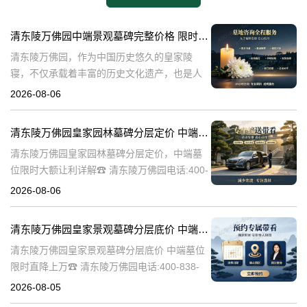
清东陵万佛园中端景观墓碑完整价格 限时减免多年管理费详解
清东陵万佛园，作为中国历史悠久的皇家陵
寝，不仅承载着丰富的历史文化遗产，也是人
们缅怀先人、寄托哀思的重要场所。近年来，
2026-08-06
随着人们对墓地景观要求的提升，中端景观墓
碑逐渐成为了一种流行趋势。本文将详细介绍
清东陵万佛园皇家园林墓碑分层定价 中端墓位限时大额让利详解
清
清东陵万佛园皇家园林墓碑分层定价，中端墓
位限时大额让利详解☎ 清东陵万佛园电话:400-
838-5063清东陵万佛园，作为中国历史上著名
2026-08-06
的皇家陵园之一，承载着丰富的历史文化和独
特的园林艺术。近年来，
清东陵万佛园皇家景观墓碑分层底价 中端墓位限时直降上万
清东陵万佛园皇家景观墓碑分层底价 中端墓位
限时直降上万☎ 清东陵万佛园电话:400-838-
5063清东陵万佛园，作为中国历史上著名的皇
2026-08-05
家陵寝之一，不仅承载着丰富的历史文化遗