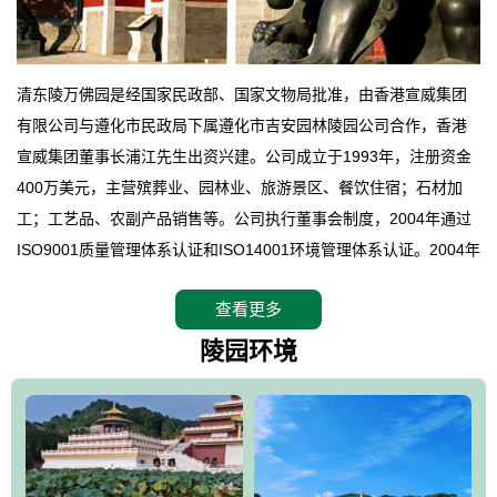
清东陵万佛园是经国家民政部、国家文物局批准，由香港宣威集团
有限公司与遵化市民政局下属遵化市吉安园林陵园公司合作，香港
宣威集团董事长浦江先生出资兴建。公司成立于1993年，注册资金
400万美元，主营殡葬业、园林业、旅游景区、餐饮住宿；石材加
工；工艺品、农副产品销售等。公司执行董事会制度，2004年通过
ISO9001质量管理体系认证和ISO14001环境管理体系认证。2004年
12月，万佛园被国家旅游局评定为国家4A级旅游区，是国内第一家
查看更多
拥有4A级旅游区头衔的花园式陵园，园内建有四星级酒店一座。
万佛园位于遵化市境内，座落在世界文化遗产清东陵地形墙内，地
陵园环境
形绝佳，地理位置优越，交通便利。公司以“建设全国顶级人生后花
园、打造佛教精品旅游圣地”为目标，以海外归侨、国内外知名人士
的墓地安葬、祭祀吊亡并结合旅游参观构成其主要使用功能；以苍
郁绚丽、优雅宜人的园林景观构成其外部形象。通过墓园建设与造