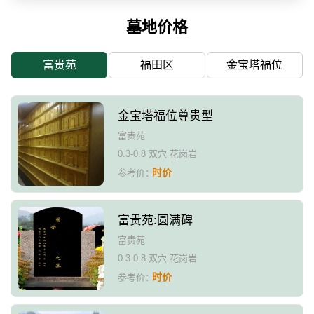
墓地价格
富贵苑
福田区
金宝塔福位
金宝塔福位尊贵型
富贵苑
0.3-0.8 双穴 花岗岩
时价
参考价：
富贵苑:圆满碑
富贵苑
0.3-0.8 双穴 花岗岩
时价
参考价：