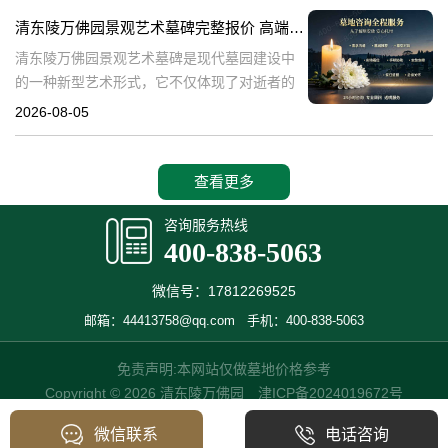
产，也成为了现代人们选择
清东陵万佛园景观艺术墓碑完整报价 高端墓型大额直降活动详解
清东陵万佛园景观艺术墓碑是现代墓园建设中
的一种新型艺术形式，它不仅体现了对逝者的
尊重和缅怀，更是一种文化艺术的传承。本文
2026-08-05
将详细介绍清东陵万佛园景观艺术墓碑的完整
报价以及高端墓型大额直降活动的相关内容，
查看更多
咨询服务热线
400-838-5063
微信号：17812269525
邮箱：44413758@qq.com
手机：400-838-5063
免责声明:本网站仅做墓地价格参考
Copyright © 2026 清东陵万佛园
津ICP备2024019672号
微信联系
电话咨询