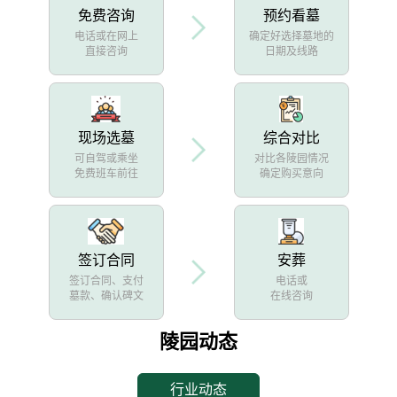
免费咨询
预约看墓
电话或在网上
确定好选择墓地的
直接咨询
日期及线路
现场选墓
综合对比
可自驾或乘坐
对比各陵园情况
免费班车前往
确定购买意向
签订合同
安葬
签订合同、支付
电话或
墓款、确认碑文
在线咨询
陵园动态
行业动态