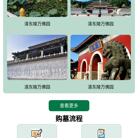
园手法相结合的默契操作，建成一处特色鲜明、服务周全、环境优
美、民族风格突出，与周边文物古迹交相呼应的极具吸引力的花园
式园林。
清东陵万佛园
清东陵万佛园
万佛园工程一期占地448亩，目前完成投资近12亿元人民币，园区采
用全仿古式建筑，寻求与世界文化遗产地清东陵的和谐统一，在园
区建设中寻求陵园建设与景区建设的有机融合，充分发挥独一无二
的地形优势，打造现代艺术园林，建设旅游景观、寺庙、酒店等综
合服务设施，服务于陵园经营，使企业的多元化经营项目相互依
托、相互促进，园区绿化覆盖率达90%。
设计建造各种墓地墓位3万个；主体建筑金宝塔，墓位容量8万个，
能适应不同消费阶层的需求，为客户提供墓碑设计制作服务、特色
清东陵万佛园
清东陵万佛园
落葬服务、代客祭扫服务、网上祭扫服务、祭奠商品服务等全方位
的一条龙服务。
查看更多
购墓流程