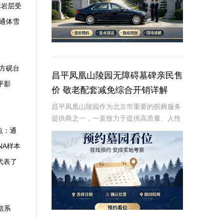
体岩层受
通体雪
方砚台
昌平凤凰山陵园无障碍墓碑亲民售
平影
价 敬老配套减免综合开销详解
昌平凤凰山陵园作为北京市重要的殡葬服务
提供商之一，一直致力于提供高质量、人性
化的殡葬服务。其中，无障碍墓碑的设计和
点：通
亲民售价成为了陵园的一大亮点，尤其受到
NA样本
老年人和家庭用户的青睐。本文将详细介绍
代表了
昌平凤凰山
信系