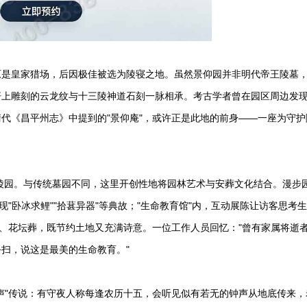
原是皇家猎场，后因极佳被选为陵寝之地。虽然景仰园并非明代帝王陵墓
杆上雕刻的云龙纹与十三陵神道石刻一脉相承。考古学者曾在园区周边发
代《昌平州志》中提到的"景仰庵"，或许正是此地的前身——一座为守护
态陵园。与传统墓园不同，这里开创性地将园林艺术与安葬文化结合。漫步
"卧冰求鲤""拾葚异器"等典故；"生命教育馆"内，互动展陈让访客思考
葬、花坛葬，既节约土地又充满诗意。一位工作人员回忆："曾有家属将逝
扫，说这是最美的生命教育。"
声"传说：有守夜人称每逢农历十五，会听见似有若无的钟声从地底传来，