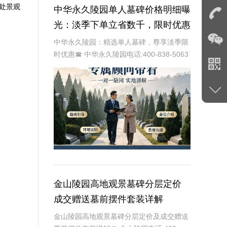
处景观
中华永久陵园单人墓碑价格明细曝
光：淡季下单立省数千，限时优惠
深度解析
中华永久陵园：精选单人墓碑，尊享淡季限
时优惠☎ 中华永久陵园电话:400-838-5063
中华永久陵园，作为国内知名的陵园品牌，
始终以提供高品质的墓碑产品和服务为己
任。本文将全面解析中华永久陵园多款
金山陵园高地观景墓碑分层定价
成交赠送墓前摆件套装详解
金山陵园高地观景墓碑分层定价及成交赠送