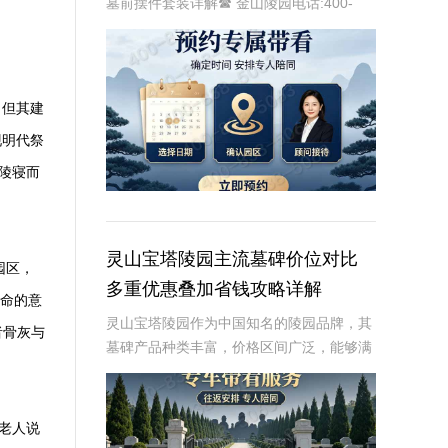
墓前摆件套装详解☎ 金山陵园电话:400-
838-5063在现代社会，人们对于身后事的
规划越来越重视，而墓碑作为逝者安息的标
志，其选择不仅关乎逝者的尊严，也体现
，但其建
现明代祭
陵寝而
灵山宝塔陵园主流墓碑价位对比
园区，
多重优惠叠加省钱攻略详解
生命的意
灵山宝塔陵园作为中国知名的陵园品牌，其
者骨灰与
墓碑产品种类丰富，价格区间广泛，能够满
足不同家庭的需求。本文将从专业角度出
发，详细介绍灵山宝塔陵园主流墓碑的价位
对比，并为您提供多重优惠叠加省钱攻略，
老人说
帮助您在选购