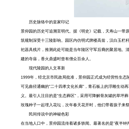
历史脉络中的皇家印记
景仰园的历史可追溯至明代。据《明史》记载，天寿山一带
筑规制深受十三陵影响。园区内仿明式牌楼高耸，汉白玉栏
祀器具残片，推测此处可能是当年陵区守军后裔的聚居地。清
建的寺庙，香火鼎盛时曾有僧众百余人。
现代陵园的人文革新
1999年，经北京市民政局批准，景仰园正式成为经营性生
可见曲径通幽的"二十四孝文化长廊"，青石板上的浮雕生动再现
义。最引人注目的是"生态葬区"，采用可降解骨灰罐的草坪
玫瑰种子一起埋入花坛，次年春天花开时，他们带着孩子来祭
民间传说中的神秘色彩
在当地人口中，景仰园流传着诸多轶闻。最著名的是"夜半钟