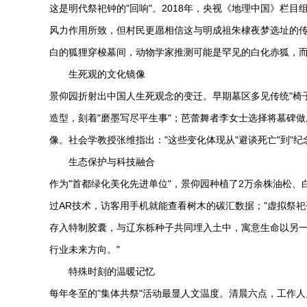
这是明代祭祀钟的"回响"。2018年，央视《地理中国》栏
风力作用所致，但村民更愿相信这与明成祖朱棣夜梦选址的传
白的狐狸穿梭墓间，动物学家推测可能是罕见的白化赤狐，
生死观的文化镜像
景仰园折射出中国人生死观念的变迁。早期墓区多见传统"椅
造型，刻着"磨墨写尽平生事"；芭蕾舞者李女士选择将墓碑做
像。社会学教授张维指出："这些变化体现从"避谈死亡"到"
生态保护与科技融合
作为"首都绿化美化先进单位"，景仰园种植了2万余株油松、
过AR技术，访客用手机就能查看树木的碳汇数据；"虚拟祭祀
存入特制胶囊，与辽东栎种子共同埋入土中，寓意生命以另一
行业未来方向。"
特殊时刻的温暖记忆
每年冬至的"集体共祭"活动最显人文温度。清晨六点，工作人