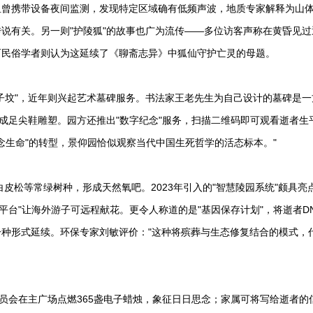
目组曾携带设备夜间监测，发现特定区域确有低频声波，地质专家解释为山
说有关。另一则"护陵狐"的故事也广为流传——多位访客声称在黄昏见过
而民俗学者则认为这延续了《聊斋志异》中狐仙守护亡灵的母题。
子坟"，近年则兴起艺术墓碑服务。书法家王老先生为自己设计的墓碑是一
成足尖鞋雕塑。园方还推出"数字纪念"服务，扫描二维码即可观看逝者生
纪念生命"的转型，景仰园恰似观察当代中国生死哲学的活态标本。"
白皮松等常绿树种，形成天然氧吧。2023年引入的"智慧陵园系统"颇具亮
平台"让海外游子可远程献花。更令人称道的是"基因保存计划"，将逝者D
种形式延续。环保专家刘敏评价："这种将殡葬与生态修复结合的模式，
员会在主广场点燃365盏电子蜡烛，象征日日思念；家属可将写给逝者的