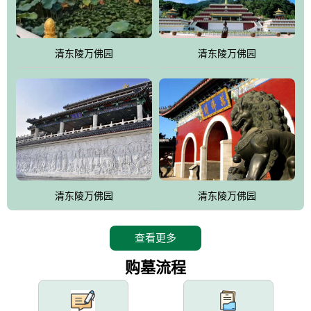
园手法相结合的默契操作，建成一处特色鲜明、服务周全、环境优
美、民族风格突出，与周边文物古迹交相呼应的极具吸引力的花园
式园林。
清东陵万佛园
清东陵万佛园
万佛园工程一期占地448亩，目前完成投资近12亿元人民币，园区采
用全仿古式建筑，寻求与世界文化遗产地清东陵的和谐统一，在园
区建设中寻求陵园建设与景区建设的有机融合，充分发挥独一无二
的地形优势，打造现代艺术园林，建设旅游景观、寺庙、酒店等综
合服务设施，服务于陵园经营，使企业的多元化经营项目相互依
托、相互促进，园区绿化覆盖率达90%。
设计建造各种墓地墓位3万个；主体建筑金宝塔，墓位容量8万个，
能适应不同消费阶层的需求，为客户提供墓碑设计制作服务、特色
清东陵万佛园
清东陵万佛园
落葬服务、代客祭扫服务、网上祭扫服务、祭奠商品服务等全方位
的一条龙服务。
查看更多
购墓流程