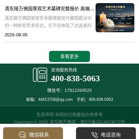
产，也成为了现代人们选择
清东陵万佛园景观艺术墓碑完整报价 高端墓型大额直降活动详解
清东陵万佛园景观艺术墓碑是现代墓园建设中
的一种新型艺术形式，它不仅体现了对逝者的
尊重和缅怀，更是一种文化艺术的传承。本文
2026-08-05
将详细介绍清东陵万佛园景观艺术墓碑的完整
报价以及高端墓型大额直降活动的相关内容，
查看更多
咨询服务热线
400-838-5063
微信号：17812269525
邮箱：44413758@qq.com
手机：400-838-5063
免责声明:本网站仅做墓地价格参考
Copyright © 2026 清东陵万佛园
津ICP备2024019672号
微信联系
电话咨询