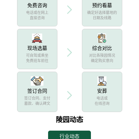
免费咨询
预约看墓
电话或在网上
确定好选择墓地的
直接咨询
日期及线路
现场选墓
综合对比
可自驾或乘坐
对比各陵园情况
免费班车前往
确定购买意向
签订合同
安葬
签订合同、支付
电话或
墓款、确认碑文
在线咨询
陵园动态
行业动态