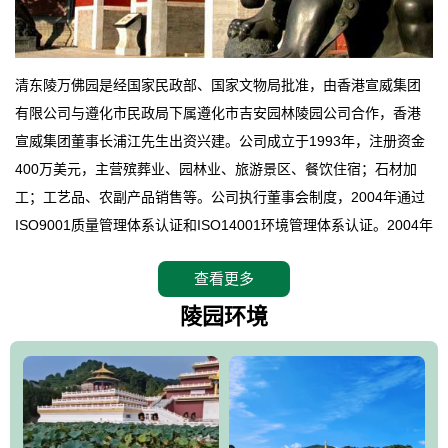
清东陵万佛园是经国家民政部、国家文物局批准，由香港宣威集团
有限公司与遵化市民政局下属遵化市吉安园林陵园公司合作，香港
宣威集团董事长浦江先生出资兴建。公司成立于1993年，注册资金
400万美元，主营殡葬业、园林业、旅游景区、餐饮住宿；石材加
工；工艺品、农副产品销售等。公司执行董事会制度，2004年通过
ISO9001质量管理体系认证和ISO14001环境管理体系认证。2004年
12月，万佛园被国家旅游局评定为国家4A级旅游区，是国内第一家
查看更多
拥有4A级旅游区头衔的花园式陵园，园内建有四星级酒店一座。
万佛园位于遵化市境内，座落在世界文化遗产清东陵地形墙内，地
陵园环境
形绝佳，地理位置优越，交通便利。公司以“建设全国顶级人生后花
园、打造佛教精品旅游圣地”为目标，以海外归侨、国内外知名人士
的墓地安葬、祭祀吊亡并结合旅游参观构成其主要使用功能；以苍
郁绚丽、优雅宜人的园林景观构成其外部形象。通过墓园建设与造