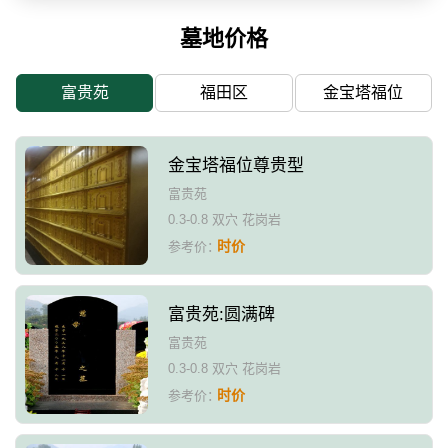
墓地价格
富贵苑
福田区
金宝塔福位
金宝塔福位尊贵型
富贵苑
0.3-0.8 双穴 花岗岩
时价
参考价：
富贵苑:圆满碑
富贵苑
0.3-0.8 双穴 花岗岩
时价
参考价：