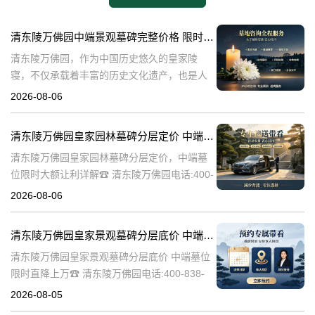
清东陵万佛园中端景观墓碑完整价格 限时减免多年管理费详解
清东陵万佛园，作为中国历史悠久的皇家陵
寝，不仅承载着丰富的历史文化遗产，也是人
们缅怀先人、寄托哀思的重要场所。近年来，
2026-08-06
随着人们对墓地景观要求的提升，中端景观墓
碑逐渐成为了一种流行趋势。本文将详细介绍
清东陵万佛园皇家园林墓碑分层定价 中端墓位限时大额让利详解
清
清东陵万佛园皇家园林墓碑分层定价，中端墓
位限时大额让利详解☎ 清东陵万佛园电话:400-
838-5063清东陵万佛园，作为中国历史上著名
2026-08-06
的皇家陵园之一，承载着丰富的历史文化和独
特的园林艺术。近年来，
清东陵万佛园皇家景观墓碑分层底价 中端墓位限时直降上万
清东陵万佛园皇家景观墓碑分层底价 中端墓位
限时直降上万☎ 清东陵万佛园电话:400-838-
5063清东陵万佛园，作为中国历史上著名的皇
2026-08-05
家陵寝之一，不仅承载着丰富的历史文化遗