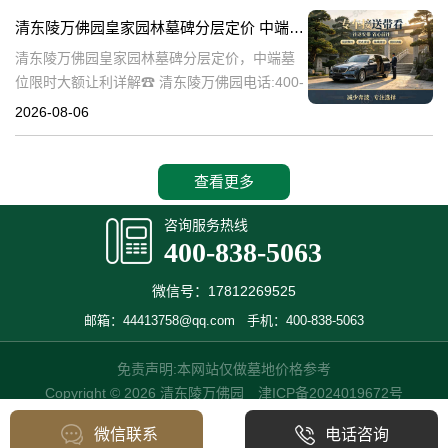
碑逐渐成为了一种流行趋势。本文将详细介绍
清东陵万佛园皇家园林墓碑分层定价 中端墓位限时大额让利详解
清
清东陵万佛园皇家园林墓碑分层定价，中端墓
位限时大额让利详解☎ 清东陵万佛园电话:400-
838-5063清东陵万佛园，作为中国历史上著名
2026-08-06
的皇家陵园之一，承载着丰富的历史文化和独
特的园林艺术。近年来，
查看更多
咨询服务热线
400-838-5063
微信号：17812269525
邮箱：44413758@qq.com
手机：400-838-5063
免责声明:本网站仅做墓地价格参考
Copyright © 2026 清东陵万佛园
津ICP备2024019672号
微信联系
电话咨询