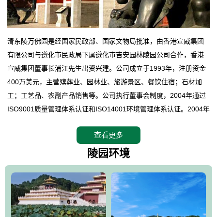
清东陵万佛园是经国家民政部、国家文物局批准，由香港宣威集团
有限公司与遵化市民政局下属遵化市吉安园林陵园公司合作，香港
宣威集团董事长浦江先生出资兴建。公司成立于1993年，注册资金
400万美元，主营殡葬业、园林业、旅游景区、餐饮住宿；石材加
工；工艺品、农副产品销售等。公司执行董事会制度，2004年通过
ISO9001质量管理体系认证和ISO14001环境管理体系认证。2004年
12月，万佛园被国家旅游局评定为国家4A级旅游区，是国内第一家
查看更多
拥有4A级旅游区头衔的花园式陵园，园内建有四星级酒店一座。
万佛园位于遵化市境内，座落在世界文化遗产清东陵地形墙内，地
陵园环境
形绝佳，地理位置优越，交通便利。公司以“建设全国顶级人生后花
园、打造佛教精品旅游圣地”为目标，以海外归侨、国内外知名人士
的墓地安葬、祭祀吊亡并结合旅游参观构成其主要使用功能；以苍
郁绚丽、优雅宜人的园林景观构成其外部形象。通过墓园建设与造