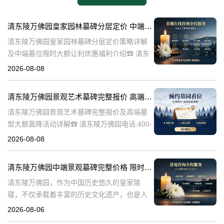
清东陵万佛园皇家园林墓碑分层定价 中端墓位限时大额让利详解及优惠福利
清东陵万佛园皇家园林墓碑分层定价策略详解
及中端墓位限时大额让利优惠福利介绍☎ 清东
陵万佛园电话:400-838-5063清东陵万佛园，作
2026-08-08
为中国皇家陵寝的重要代表，不仅承载着丰富
的历史文化价值，更是无
清东陵万佛园景观艺术墓碑完整报价 高端墓型大额直降活动详解
清东陵万佛园景观艺术墓碑完整报价及高端墓
型大额直降活动详解☎ 清东陵万佛园电话:400-
838-5063清东陵万佛园，作为中国历史悠久的
2026-08-08
陵寝之一，承载着丰富的文化底蕴和历史价
值。近年来，随着人们对身
清东陵万佛园中端景观墓碑完整价格 限时减免多年管理费详解
清东陵万佛园，作为中国历史悠久的皇家陵
寝，不仅承载着丰富的历史文化遗产，也是人
们缅怀先人、寄托哀思的重要场所。近年来，
2026-08-06
随着人们对墓地景观要求的提升，中端景观墓