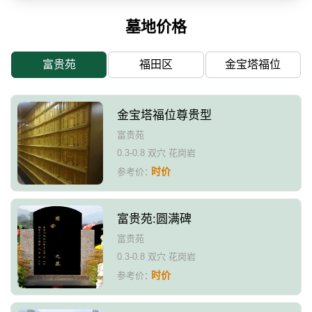
墓地价格
富贵苑
福田区
金宝塔福位
金宝塔福位尊贵型
富贵苑
0.3-0.8 双穴 花岗岩
时价
参考价：
富贵苑:圆满碑
富贵苑
0.3-0.8 双穴 花岗岩
时价
参考价：