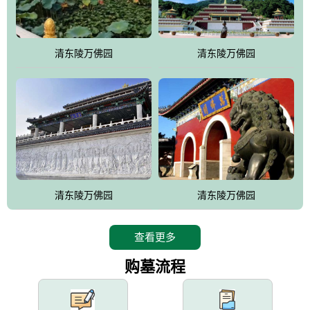
园手法相结合的默契操作，建成一处特色鲜明、服务周全、环境优
美、民族风格突出，与周边文物古迹交相呼应的极具吸引力的花园
式园林。
清东陵万佛园
清东陵万佛园
万佛园工程一期占地448亩，目前完成投资近12亿元人民币，园区采
用全仿古式建筑，寻求与世界文化遗产地清东陵的和谐统一，在园
区建设中寻求陵园建设与景区建设的有机融合，充分发挥独一无二
的地形优势，打造现代艺术园林，建设旅游景观、寺庙、酒店等综
合服务设施，服务于陵园经营，使企业的多元化经营项目相互依
托、相互促进，园区绿化覆盖率达90%。
设计建造各种墓地墓位3万个；主体建筑金宝塔，墓位容量8万个，
能适应不同消费阶层的需求，为客户提供墓碑设计制作服务、特色
清东陵万佛园
清东陵万佛园
落葬服务、代客祭扫服务、网上祭扫服务、祭奠商品服务等全方位
的一条龙服务。
查看更多
购墓流程