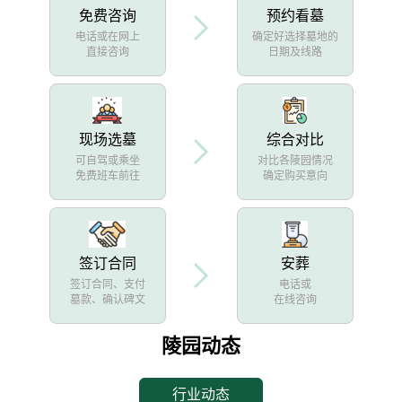
免费咨询
预约看墓
电话或在网上
确定好选择墓地的
直接咨询
日期及线路
现场选墓
综合对比
可自驾或乘坐
对比各陵园情况
免费班车前往
确定购买意向
签订合同
安葬
签订合同、支付
电话或
墓款、确认碑文
在线咨询
陵园动态
行业动态