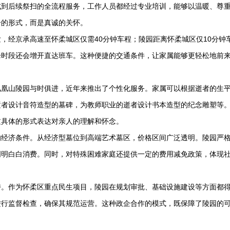
式到后续祭扫的全流程服务，工作人员都经过专业培训，能够以温暖、尊
冷的形式，而是真诚的关怀。
，经京承高速至怀柔城区仅需40分钟车程；陵园距离怀柔城区仅10分钟
峰时段还会增开直达班车。这种便捷的交通条件，让家属能够更轻松地前
凤凰山陵园与时俱进，近年来推出了个性化服务。家属可以根据逝者的生
逝者设计音符造型的墓碑，为教师职业的逝者设计书本造型的纪念雕塑等
过具体的形式表达对亲人的理解和怀念。
的经济条件。从经济型墓位到高端艺术墓区，价格区间广泛透明。陵园严
明明白白消费。同时，对特殊困难家庭还提供一定的费用减免政策，体现
持。作为怀柔区重点民生项目，陵园在规划审批、基础设施建设等方面都
进行监督检查，确保其规范运营。这种政企合作的模式，既保障了陵园的