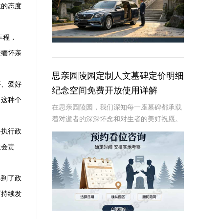
重的态度
车程，
来缅怀亲
思亲园陵园定制人文墓碑定价明细
平、爱好
纪念空间免费开放使用详解
。这种个
在思亲园陵园，我们深知每一座墓碑都承载
着对逝者的深深怀念和对生者的美好祝愿。
因此，我们精心定制的人文墓碑不仅是对逝
格执行政
者的永恒纪念，更是生者情感的寄托。本文
社会责
将详细介绍思亲园陵园定制人文墓碑的定价
明细以及纪
得到了政
可持续发