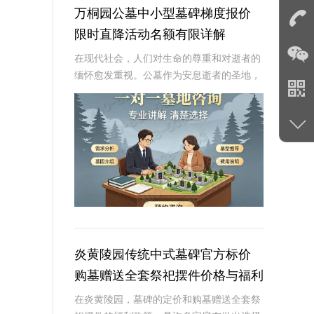
万桐园公墓中小型墓碑梯度报价
限时直降活动名额有限详解
在现代社会，人们对生命的尊重和对逝者的
缅怀愈发重视。公墓作为安息逝者的圣地，
其墓碑的选择不仅是对逝者的纪念，也是生
者情感的寄托。万桐园公墓作为一家知名的
大型公墓，一直致力于提供高品质、个性化
的墓碑服务
炎黄陵园传统中式墓碑官方标价
购墓赠送全套祭祀摆件价格与福利
深度解析
在炎黄陵园，墓碑的定价和购墓赠送全套祭