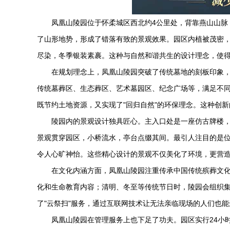
凤凰山陵园位于怀柔城区西北约4公里处，背靠燕山山脉
了山形地势，形成了错落有致的景观效果。园区内植被茂密，
尽染，冬季银装素裹。这种与自然和谐共生的设计理念，使
在规划理念上，凤凰山陵园突破了传统墓地的刻板印象，
传统墓葬区、生态葬区、艺术墓园区、纪念广场等，满足不
既节约土地资源，又实现了"回归自然"的环保理念。这种创
陵园内的景观设计独具匠心。主入口处是一座仿古牌楼
景观贯穿园区，小桥流水，亭台点缀其间。最引人注目的是
令人心旷神怡。这些精心设计的景观不仅美化了环境，更营
在文化内涵方面，凤凰山陵园注重传承中国传统殡葬文
化和生命教育内容；清明、冬至等传统节日时，陵园会组织
了"云祭扫"服务，通过互联网技术让无法亲临现场的人们也
凤凰山陵园在管理服务上也下足了功夫。园区实行24小