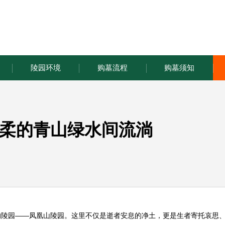
陵园环境
购墓流程
购墓须知
柔的青山绿水间流淌
的陵园——凤凰山陵园。这里不仅是逝者安息的净土，更是生者寄托哀思