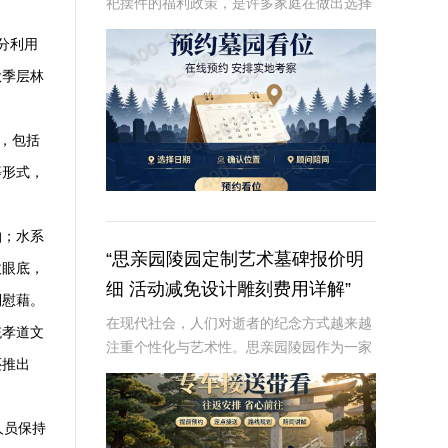
祀摆件的福利政策，是许多家庭在做出选择
时的重要考虑因素。本文将从专业角度深入
分利用
解析这些内容，为读者提供有价值、信息丰
富的信息。☎ 炎黄陵园电话:400-838-50
秋季层林
，包括
等形式，
柏；水系
“思亲园陵园定制艺术墓碑报价明
收眼底，
细 活动减免设计雕刻费用详解”
到慰藉。
在现代社会，人们对逝者的纪念方式越来越
统孝道文
注重个性化与艺术性。思亲园陵园作为一家
还推出
专业的陵园服务提供商，推出了定制艺术墓
碑服务，以满足客户对逝者的特殊纪念需
求。本文将详细介绍思亲园陵园定制艺术墓
人员保持
碑的报价明细