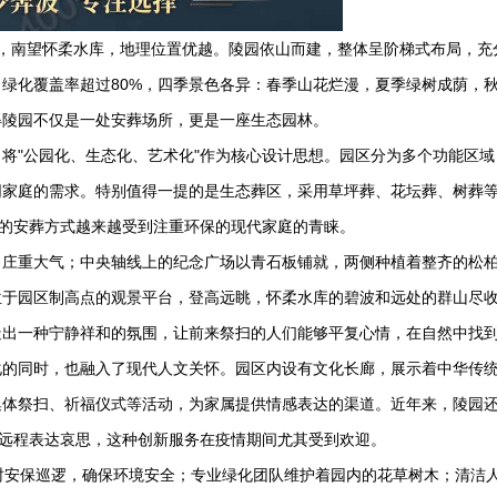
，南望怀柔水库，地理位置优越。陵园依山而建，整体呈阶梯式布局，充
绿化覆盖率超过80%，四季景色各异：春季山花烂漫，夏季绿树成荫，
得陵园不仅是一处安葬场所，更是一座生态园林。
将"公园化、生态化、艺术化"作为核心设计思想。园区分为多个功能区域
同家庭的需求。特别值得一提的是生态葬区，采用草坪葬、花坛葬、树葬
新的安葬方式越来越受到注重环保的现代家庭的青睐。
，庄重大气；中央轴线上的纪念广场以青石板铺就，两侧种植着整齐的松
位于园区制高点的观景平台，登高远眺，怀柔水库的碧波和远处的群山尽
造出一种宁静祥和的氛围，让前来祭扫的人们能够平复心情，在自然中找
化的同时，也融入了现代人文关怀。园区内设有文化长廊，展示着中华传
集体祭扫、祈福仪式等活动，为家属提供情感表达的渠道。近年来，陵园
能远程表达哀思，这种创新服务在疫情期间尤其受到欢迎。
时安保巡逻，确保环境安全；专业绿化团队维护着园内的花草树木；清洁