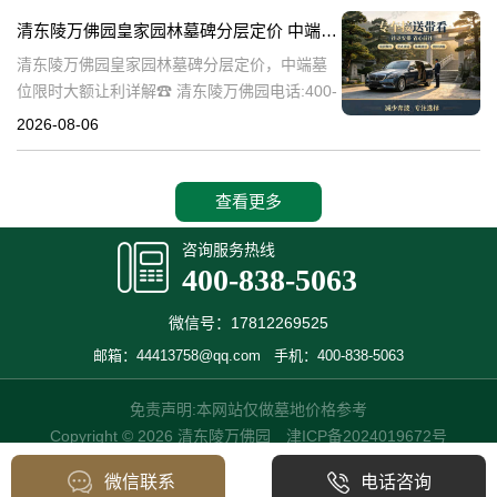
碑逐渐成为了一种流行趋势。本文将详细介绍
清东陵万佛园皇家园林墓碑分层定价 中端墓位限时大额让利详解
清
清东陵万佛园皇家园林墓碑分层定价，中端墓
位限时大额让利详解☎ 清东陵万佛园电话:400-
838-5063清东陵万佛园，作为中国历史上著名
2026-08-06
的皇家陵园之一，承载着丰富的历史文化和独
特的园林艺术。近年来，
查看更多
咨询服务热线
400-838-5063
微信号：17812269525
邮箱：44413758@qq.com
手机：400-838-5063
免责声明:本网站仅做墓地价格参考
Copyright © 2026 清东陵万佛园
津ICP备2024019672号
微信联系
电话咨询