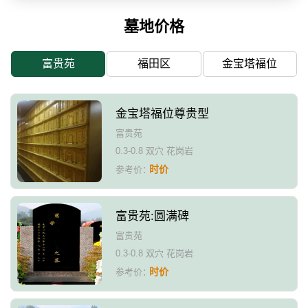
墓地价格
富贵苑
福田区
金宝塔福位
金宝塔福位尊贵型
富贵苑
0.3-0.8 双穴 花岗岩
时价
参考价：
富贵苑:圆满碑
富贵苑
0.3-0.8 双穴 花岗岩
时价
参考价：