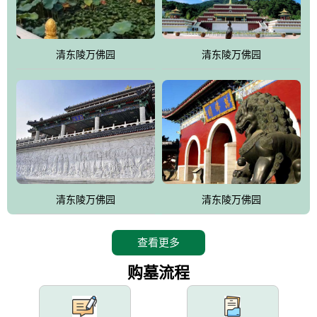
园手法相结合的默契操作，建成一处特色鲜明、服务周全、环境优
美、民族风格突出，与周边文物古迹交相呼应的极具吸引力的花园
式园林。
清东陵万佛园
清东陵万佛园
万佛园工程一期占地448亩，目前完成投资近12亿元人民币，园区采
用全仿古式建筑，寻求与世界文化遗产地清东陵的和谐统一，在园
区建设中寻求陵园建设与景区建设的有机融合，充分发挥独一无二
的地形优势，打造现代艺术园林，建设旅游景观、寺庙、酒店等综
合服务设施，服务于陵园经营，使企业的多元化经营项目相互依
托、相互促进，园区绿化覆盖率达90%。
设计建造各种墓地墓位3万个；主体建筑金宝塔，墓位容量8万个，
能适应不同消费阶层的需求，为客户提供墓碑设计制作服务、特色
清东陵万佛园
清东陵万佛园
落葬服务、代客祭扫服务、网上祭扫服务、祭奠商品服务等全方位
的一条龙服务。
查看更多
购墓流程