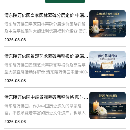
清东陵万佛园皇家园林墓碑分层定价 中端墓位限时大额让利详解及优惠福利
清东陵万佛园皇家园林墓碑分层定价策略详解
及中端墓位限时大额让利优惠福利介绍☎ 清东
陵万佛园电话:400-838-5063清东陵万佛园，作
2026-08-08
为中国皇家陵寝的重要代表，不仅承载着丰富
的历史文化价值，更是无
清东陵万佛园景观艺术墓碑完整报价 高端墓型大额直降活动详解
清东陵万佛园景观艺术墓碑完整报价及高端墓
型大额直降活动详解☎ 清东陵万佛园电话:400-
838-5063清东陵万佛园，作为中国历史悠久的
2026-08-08
陵寝之一，承载着丰富的文化底蕴和历史价
值。近年来，随着人们对身
清东陵万佛园中端景观墓碑完整价格 限时减免多年管理费详解
清东陵万佛园，作为中国历史悠久的皇家陵
寝，不仅承载着丰富的历史文化遗产，也是人
们缅怀先人、寄托哀思的重要场所。近年来，
2026-08-06
随着人们对墓地景观要求的提升，中端景观墓