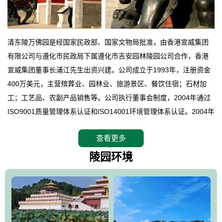
清东陵万佛园是经国家民政部、国家文物局批准，由香港宣威集团
有限公司与遵化市民政局下属遵化市吉安园林陵园公司合作，香港
宣威集团董事长浦江先生出资兴建。公司成立于1993年，注册资金
400万美元，主营殡葬业、园林业、旅游景区、餐饮住宿；石材加
工；工艺品、农副产品销售等。公司执行董事会制度，2004年通过
ISO9001质量管理体系认证和ISO14001环境管理体系认证。2004年
12月，万佛园被国家旅游局评定为国家4A级旅游区，是国内第一家
查看更多
拥有4A级旅游区头衔的花园式陵园，园内建有四星级酒店一座。
万佛园位于遵化市境内，座落在世界文化遗产清东陵地形墙内，地
陵园环境
形绝佳，地理位置优越，交通便利。公司以“建设全国顶级人生后花
园、打造佛教精品旅游圣地”为目标，以海外归侨、国内外知名人士
的墓地安葬、祭祀吊亡并结合旅游参观构成其主要使用功能；以苍
郁绚丽、优雅宜人的园林景观构成其外部形象。通过墓园建设与造