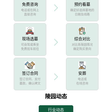
免费咨询
预约看墓
电话或在网上
确定好选择墓地的
直接咨询
日期及线路
现场选墓
综合对比
可自驾或乘坐
对比各陵园情况
免费班车前往
确定购买意向
签订合同
安葬
签订合同、支付
电话或
墓款、确认碑文
在线咨询
陵园动态
行业动态