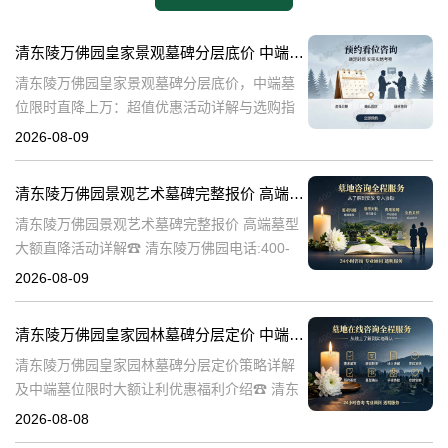
清东陵万佛园皇家景观墓碑分层底价 中端墓位限时直降上万：超值优惠活动详解与选购指南
清东陵万佛园皇家景观墓碑分层底价，中端墓
位限时直降上万：超值优惠活动详解与选购指
南☎ 清东陵万佛园电话:400-838-5063清东陵
2026-08-09
万佛园，作为中国历史上著名的皇家陵寝之
一，承载着深厚的历史文化底
清东陵万佛园景观艺术墓碑完整报价 高端墓型大额直降活动详解
清东陵万佛园景观艺术墓碑完整报价 高端墓型
大额直降活动详解☎ 清东陵万佛园电话:400-
838-5063清东陵万佛园，作为中国著名的皇家
2026-08-09
陵寝之一，不仅承载着丰富的历史文化遗产，
也是现代人们缅怀先人、
清东陵万佛园皇家园林墓碑分层定价 中端墓位限时大额让利详解及优惠福利
清东陵万佛园皇家园林墓碑分层定价策略详解
及中端墓位限时大额让利优惠福利介绍☎ 清东
陵万佛园电话:400-838-5063清东陵万佛园，作
2026-08-08
为中国皇家陵寝的重要代表，不仅承载着丰富