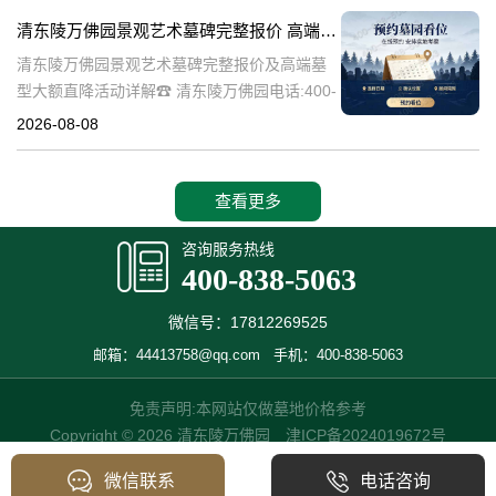
的历史文化价值，更是无
清东陵万佛园景观艺术墓碑完整报价 高端墓型大额直降活动详解
清东陵万佛园景观艺术墓碑完整报价及高端墓
型大额直降活动详解☎ 清东陵万佛园电话:400-
838-5063清东陵万佛园，作为中国历史悠久的
2026-08-08
陵寝之一，承载着丰富的文化底蕴和历史价
值。近年来，随着人们对身
查看更多
咨询服务热线
400-838-5063
微信号：17812269525
邮箱：44413758@qq.com
手机：400-838-5063
免责声明:本网站仅做墓地价格参考
Copyright © 2026 清东陵万佛园
津ICP备2024019672号
微信联系
电话咨询