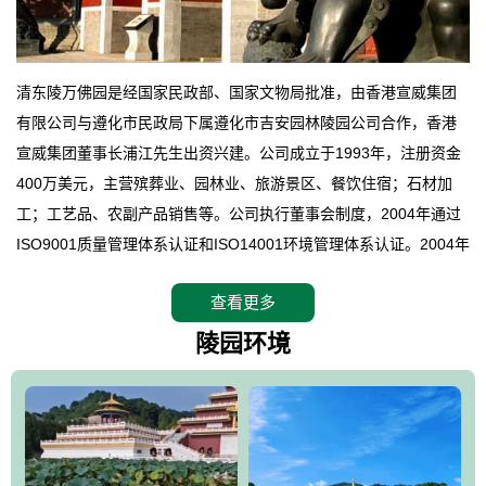
清东陵万佛园是经国家民政部、国家文物局批准，由香港宣威集团
有限公司与遵化市民政局下属遵化市吉安园林陵园公司合作，香港
宣威集团董事长浦江先生出资兴建。公司成立于1993年，注册资金
400万美元，主营殡葬业、园林业、旅游景区、餐饮住宿；石材加
工；工艺品、农副产品销售等。公司执行董事会制度，2004年通过
ISO9001质量管理体系认证和ISO14001环境管理体系认证。2004年
12月，万佛园被国家旅游局评定为国家4A级旅游区，是国内第一家
查看更多
拥有4A级旅游区头衔的花园式陵园，园内建有四星级酒店一座。
万佛园位于遵化市境内，座落在世界文化遗产清东陵地形墙内，地
陵园环境
形绝佳，地理位置优越，交通便利。公司以“建设全国顶级人生后花
园、打造佛教精品旅游圣地”为目标，以海外归侨、国内外知名人士
的墓地安葬、祭祀吊亡并结合旅游参观构成其主要使用功能；以苍
郁绚丽、优雅宜人的园林景观构成其外部形象。通过墓园建设与造