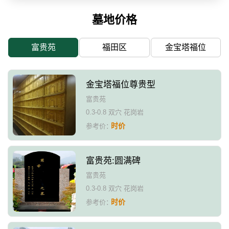
墓地价格
富贵苑
福田区
金宝塔福位
金宝塔福位尊贵型
富贵苑
0.3-0.8 双穴 花岗岩
时价
参考价：
富贵苑:圆满碑
富贵苑
0.3-0.8 双穴 花岗岩
时价
参考价：