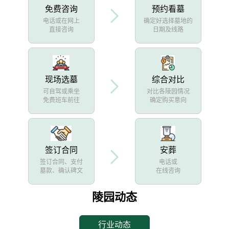
免费咨询
预约看墓
电话或在网上
确定好选择墓地的
直接咨询
日期及线路
现场选墓
综合对比
可自驾或乘坐
对比各陵园情况
免费班车前往
确定购买意向
签订合同
安葬
签订合同、支付
电话或
墓款、确认碑文
在线咨询
陵园动态
行业动态