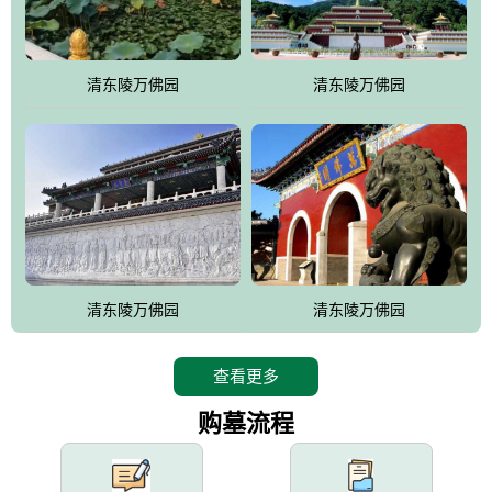
园手法相结合的默契操作，建成一处特色鲜明、服务周全、环境优
美、民族风格突出，与周边文物古迹交相呼应的极具吸引力的花园
式园林。
清东陵万佛园
清东陵万佛园
万佛园工程一期占地448亩，目前完成投资近12亿元人民币，园区采
用全仿古式建筑，寻求与世界文化遗产地清东陵的和谐统一，在园
区建设中寻求陵园建设与景区建设的有机融合，充分发挥独一无二
的地形优势，打造现代艺术园林，建设旅游景观、寺庙、酒店等综
合服务设施，服务于陵园经营，使企业的多元化经营项目相互依
托、相互促进，园区绿化覆盖率达90%。
设计建造各种墓地墓位3万个；主体建筑金宝塔，墓位容量8万个，
能适应不同消费阶层的需求，为客户提供墓碑设计制作服务、特色
清东陵万佛园
清东陵万佛园
落葬服务、代客祭扫服务、网上祭扫服务、祭奠商品服务等全方位
的一条龙服务。
查看更多
购墓流程