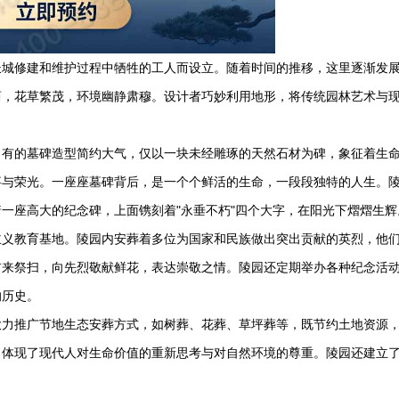
长城修建和维护过程中牺牲的工人而设立。随着时间的推移，这里逐渐发
荫，花草繁茂，环境幽静肃穆。设计者巧妙利用地形，将传统园林艺术与
。有的墓碑造型简约大气，仅以一块未经雕琢的天然石材为碑，象征着生
事与荣光。一座座墓碑背后，是一个个鲜活的生命，一段段独特的人生。
一座高大的纪念碑，上面镌刻着"永垂不朽"四个大字，在阳光下熠熠生辉
主义教育基地。陵园内安葬着多位为国家和民族做出突出贡献的英烈，他
前来祭扫，向先烈敬献鲜花，表达崇敬之情。陵园还定期举办各种纪念活
的历史。
大力推广节地生态安葬方式，如树葬、花葬、草坪葬等，既节约土地资源
，体现了现代人对生命价值的重新思考与对自然环境的尊重。陵园还建立