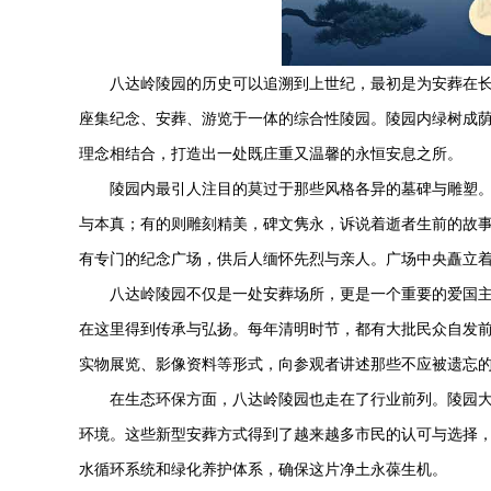
八达岭陵园
的历史可以追溯到上世纪，最初是为安葬在
座集纪念、安葬、游览于一体的综合性陵园。陵园内绿树成
理念相结合，打造出一处既庄重又温馨的永恒安息之所。
陵园内最引人注目的莫过于那些风格各异的墓碑与雕塑
与本真；有的则雕刻精美，碑文隽永，诉说着逝者生前的故
有专门的纪念广场，供后人缅怀先烈与亲人。广场中央矗立着
八达岭陵园
不仅是一处安葬场所，更是一个重要的爱国
在这里得到传承与弘扬。每年清明时节，都有大批民众自发
实物展览、影像资料等形式，向参观者讲述那些不应被遗忘
在生态环保方面，
八达岭陵园
也走在了行业前列。陵园
环境。这些新型安葬方式得到了越来越多市民的认可与选择
水循环系统和绿化养护体系，确保这片净土永葆生机。