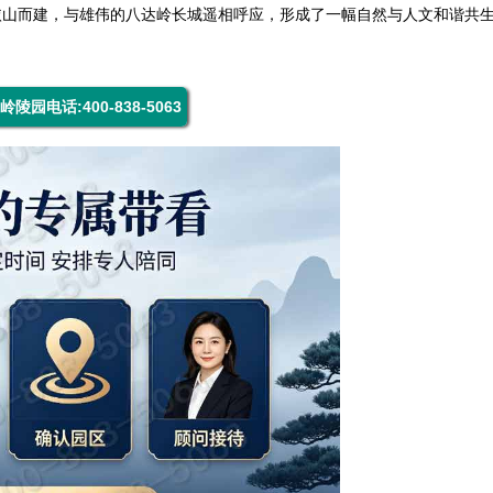
依山而建，与雄伟的八达岭长城遥相呼应，形成了一幅自然与人文和谐共
岭陵园电话:400-838-5063