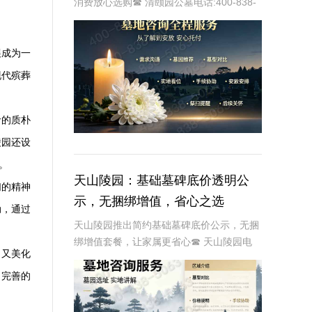
消费放心选购☎ 清颐园公墓电话:400-838-
5063在现代社会，随着人们生活水平的提
高，对于身后事的规划也日益受到重视。清
颐园陵园作为一家专业的陵园机构，
展成为一
现代殡葬
命的质朴
陵园还设
。
天山陵园：基础墓碑底价透明公
们的精神
示，无捆绑增值，省心之选
动，通过
天山陵园推出简约基础墓碑底价公示，无捆
绑增值套餐，让家属更省心☎ 天山陵园电
，又美化
话:400-838-5063随着现代社会对身后事的
重视程度不断提高，墓碑作为逝者尊严的象
了完善的
征，其选择和购买也变得尤为重要。天