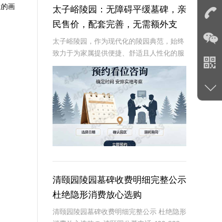
生的画
太子峪陵园：无障碍平缓墓碑，亲
民售价，配套完善，无需额外支
出，为您省心省力！
太子峪陵园，作为现代化的陵园典范，始终
致力于为家属提供便捷、舒适且人性化的服
务体验。尤其在无障碍设施建设方面，太子
峪陵园更是行业内的领跑者。本文将深入剖
析太子峪陵园无障碍平缓墓碑的设计理念、
显著优势以
清颐园陵园墓碑收费明细完整公示
杜绝隐形消费放心选购
清颐园陵园墓碑收费明细完整公示 杜绝隐形