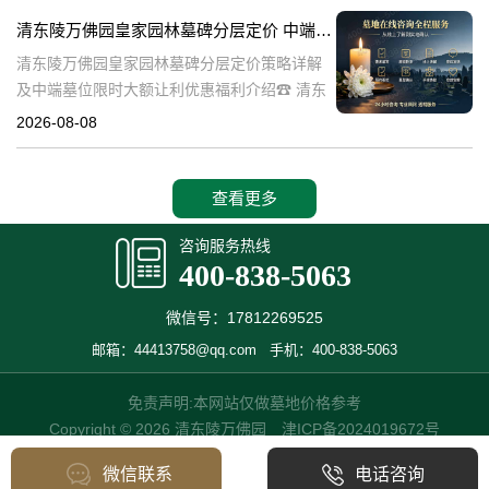
也是现代人们缅怀先人、
清东陵万佛园皇家园林墓碑分层定价 中端墓位限时大额让利详解及优惠福利
清东陵万佛园皇家园林墓碑分层定价策略详解
及中端墓位限时大额让利优惠福利介绍☎ 清东
陵万佛园电话:400-838-5063清东陵万佛园，作
2026-08-08
为中国皇家陵寝的重要代表，不仅承载着丰富
的历史文化价值，更是无
查看更多
咨询服务热线
400-838-5063
微信号：17812269525
邮箱：44413758@qq.com
手机：400-838-5063
免责声明:本网站仅做墓地价格参考
Copyright © 2026 清东陵万佛园
津ICP备2024019672号
微信联系
电话咨询