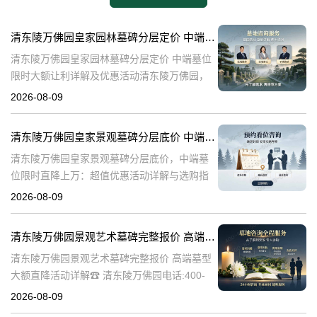
清东陵万佛园皇家园林墓碑分层定价 中端墓位限时大额让利详解及优惠活动
清东陵万佛园皇家园林墓碑分层定价 中端墓位
限时大额让利详解及优惠活动清东陵万佛园，
作为中国历史上著名的皇家陵园之一，承载着
2026-08-09
丰富的历史文化底蕴。近年来，随着人们对身
后事的重视程度不断提升，清东陵万佛园
清东陵万佛园皇家景观墓碑分层底价 中端墓位限时直降上万：超值优惠活动详解与选购指南
清东陵万佛园皇家景观墓碑分层底价，中端墓
位限时直降上万：超值优惠活动详解与选购指
南☎ 清东陵万佛园电话:400-838-5063清东陵
2026-08-09
万佛园，作为中国历史上著名的皇家陵寝之
一，承载着深厚的历史文化底
清东陵万佛园景观艺术墓碑完整报价 高端墓型大额直降活动详解
清东陵万佛园景观艺术墓碑完整报价 高端墓型
大额直降活动详解☎ 清东陵万佛园电话:400-
838-5063清东陵万佛园，作为中国著名的皇家
2026-08-09
陵寝之一，不仅承载着丰富的历史文化遗产，