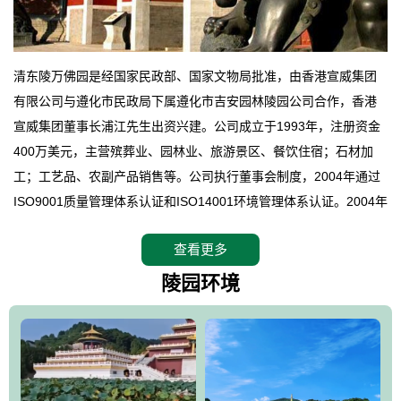
清东陵万佛园是经国家民政部、国家文物局批准，由香港宣威集团
有限公司与遵化市民政局下属遵化市吉安园林陵园公司合作，香港
宣威集团董事长浦江先生出资兴建。公司成立于1993年，注册资金
400万美元，主营殡葬业、园林业、旅游景区、餐饮住宿；石材加
工；工艺品、农副产品销售等。公司执行董事会制度，2004年通过
ISO9001质量管理体系认证和ISO14001环境管理体系认证。2004年
12月，万佛园被国家旅游局评定为国家4A级旅游区，是国内第一家
查看更多
拥有4A级旅游区头衔的花园式陵园，园内建有四星级酒店一座。
万佛园位于遵化市境内，座落在世界文化遗产清东陵地形墙内，地
陵园环境
形绝佳，地理位置优越，交通便利。公司以“建设全国顶级人生后花
园、打造佛教精品旅游圣地”为目标，以海外归侨、国内外知名人士
的墓地安葬、祭祀吊亡并结合旅游参观构成其主要使用功能；以苍
郁绚丽、优雅宜人的园林景观构成其外部形象。通过墓园建设与造