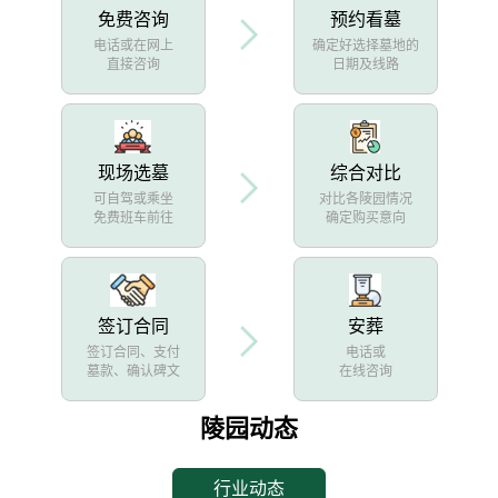
免费咨询
预约看墓
电话或在网上
确定好选择墓地的
直接咨询
日期及线路
现场选墓
综合对比
可自驾或乘坐
对比各陵园情况
免费班车前往
确定购买意向
签订合同
安葬
签订合同、支付
电话或
墓款、确认碑文
在线咨询
陵园动态
行业动态