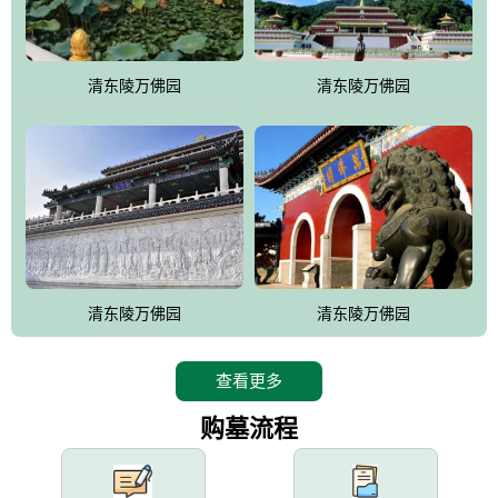
园手法相结合的默契操作，建成一处特色鲜明、服务周全、环境优
美、民族风格突出，与周边文物古迹交相呼应的极具吸引力的花园
式园林。
清东陵万佛园
清东陵万佛园
万佛园工程一期占地448亩，目前完成投资近12亿元人民币，园区采
用全仿古式建筑，寻求与世界文化遗产地清东陵的和谐统一，在园
区建设中寻求陵园建设与景区建设的有机融合，充分发挥独一无二
的地形优势，打造现代艺术园林，建设旅游景观、寺庙、酒店等综
合服务设施，服务于陵园经营，使企业的多元化经营项目相互依
托、相互促进，园区绿化覆盖率达90%。
设计建造各种墓地墓位3万个；主体建筑金宝塔，墓位容量8万个，
能适应不同消费阶层的需求，为客户提供墓碑设计制作服务、特色
清东陵万佛园
清东陵万佛园
落葬服务、代客祭扫服务、网上祭扫服务、祭奠商品服务等全方位
的一条龙服务。
查看更多
购墓流程