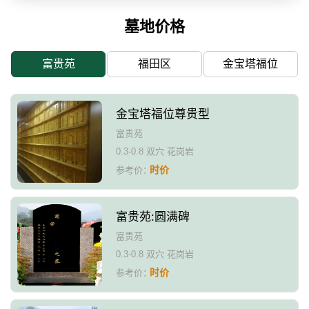
墓地价格
富贵苑
福田区
金宝塔福位
金宝塔福位尊贵型
富贵苑
0.3-0.8 双穴 花岗岩
时价
参考价：
富贵苑:圆满碑
富贵苑
0.3-0.8 双穴 花岗岩
时价
参考价：