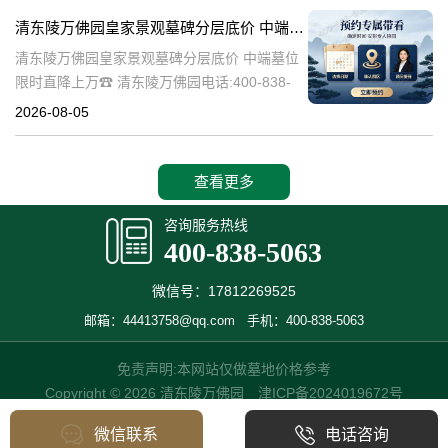
特的园林艺术。近年来，
清东陵万佛园皇家景观墓碑分层底价 中端墓位限时直降上万
清东陵万佛园皇家景观墓碑分层底价 中端墓位
限时直降上万☎ 清东陵万佛园电话:400-838-
5063清东陵万佛园，作为中国历史上著名的皇
2026-08-05
家陵寝之一，不仅承载着丰富的历史文化遗
产，也成为了现代人们选择
查看更多
咨询服务热线
400-838-5063
微信号：17812269525
邮箱：44413758@qq.com
手机：400-838-5063
免责声明:本网站仅做墓地价格参考
Copyright © 2026 清东陵万佛园
津ICP备2024019672号
微信联系
电话咨询