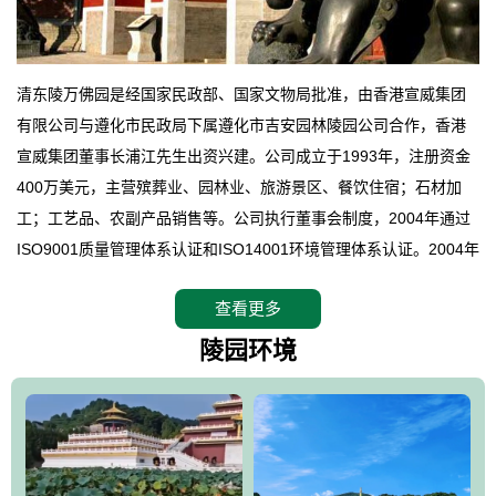
清东陵万佛园是经国家民政部、国家文物局批准，由香港宣威集团
有限公司与遵化市民政局下属遵化市吉安园林陵园公司合作，香港
宣威集团董事长浦江先生出资兴建。公司成立于1993年，注册资金
400万美元，主营殡葬业、园林业、旅游景区、餐饮住宿；石材加
工；工艺品、农副产品销售等。公司执行董事会制度，2004年通过
ISO9001质量管理体系认证和ISO14001环境管理体系认证。2004年
12月，万佛园被国家旅游局评定为国家4A级旅游区，是国内第一家
查看更多
拥有4A级旅游区头衔的花园式陵园，园内建有四星级酒店一座。
万佛园位于遵化市境内，座落在世界文化遗产清东陵地形墙内，地
陵园环境
形绝佳，地理位置优越，交通便利。公司以“建设全国顶级人生后花
园、打造佛教精品旅游圣地”为目标，以海外归侨、国内外知名人士
的墓地安葬、祭祀吊亡并结合旅游参观构成其主要使用功能；以苍
郁绚丽、优雅宜人的园林景观构成其外部形象。通过墓园建设与造