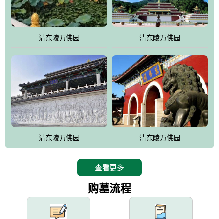
园手法相结合的默契操作，建成一处特色鲜明、服务周全、环境优
美、民族风格突出，与周边文物古迹交相呼应的极具吸引力的花园
式园林。
清东陵万佛园
清东陵万佛园
万佛园工程一期占地448亩，目前完成投资近12亿元人民币，园区采
用全仿古式建筑，寻求与世界文化遗产地清东陵的和谐统一，在园
区建设中寻求陵园建设与景区建设的有机融合，充分发挥独一无二
的地形优势，打造现代艺术园林，建设旅游景观、寺庙、酒店等综
合服务设施，服务于陵园经营，使企业的多元化经营项目相互依
托、相互促进，园区绿化覆盖率达90%。
设计建造各种墓地墓位3万个；主体建筑金宝塔，墓位容量8万个，
能适应不同消费阶层的需求，为客户提供墓碑设计制作服务、特色
清东陵万佛园
清东陵万佛园
落葬服务、代客祭扫服务、网上祭扫服务、祭奠商品服务等全方位
的一条龙服务。
查看更多
购墓流程