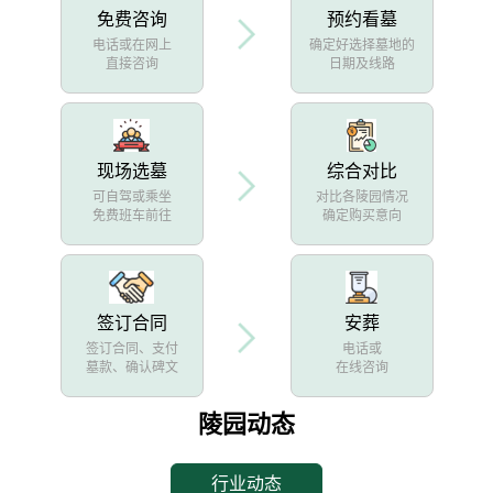
免费咨询
预约看墓
电话或在网上
确定好选择墓地的
直接咨询
日期及线路
现场选墓
综合对比
可自驾或乘坐
对比各陵园情况
免费班车前往
确定购买意向
签订合同
安葬
签订合同、支付
电话或
墓款、确认碑文
在线咨询
陵园动态
行业动态