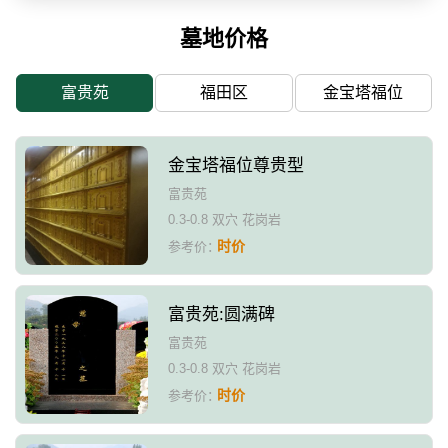
墓地价格
富贵苑
福田区
金宝塔福位
金宝塔福位尊贵型
富贵苑
0.3-0.8 双穴 花岗岩
时价
参考价：
富贵苑:圆满碑
富贵苑
0.3-0.8 双穴 花岗岩
时价
参考价：