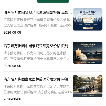
清东陵万佛园景观艺术墓碑完整报价 高端墓型大额直降活动详解
清东陵万佛园景观艺术墓碑完整报价及高端墓
型大额直降活动详解☎ 清东陵万佛园电话:400-
838-5063清东陵万佛园，作为中国历史悠久的
2026-08-08
陵寝之一，承载着丰富的文化底蕴和历史价
值。近年来，随着人们对身
清东陵万佛园中端景观墓碑完整价格 限时减免多年管理费详解
清东陵万佛园，作为中国历史悠久的皇家陵
寝，不仅承载着丰富的历史文化遗产，也是人
们缅怀先人、寄托哀思的重要场所。近年来，
2026-08-06
随着人们对墓地景观要求的提升，中端景观墓
碑逐渐成为了一种流行趋势。本文将详细介绍
清东陵万佛园皇家园林墓碑分层定价 中端墓位限时大额让利详解
清
清东陵万佛园皇家园林墓碑分层定价，中端墓
位限时大额让利详解☎ 清东陵万佛园电话:400-
838-5063清东陵万佛园，作为中国历史上著名
2026-08-06
的皇家陵园之一，承载着丰富的历史文化和独