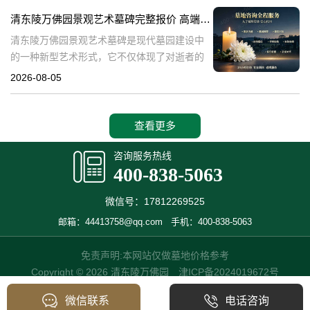
产，也成为了现代人们选择
清东陵万佛园景观艺术墓碑完整报价 高端墓型大额直降活动详解
清东陵万佛园景观艺术墓碑是现代墓园建设中
的一种新型艺术形式，它不仅体现了对逝者的
尊重和缅怀，更是一种文化艺术的传承。本文
2026-08-05
将详细介绍清东陵万佛园景观艺术墓碑的完整
报价以及高端墓型大额直降活动的相关内容，
查看更多
咨询服务热线
400-838-5063
微信号：17812269525
邮箱：44413758@qq.com
手机：400-838-5063
免责声明:本网站仅做墓地价格参考
Copyright © 2026 清东陵万佛园
津ICP备2024019672号
微信联系
电话咨询