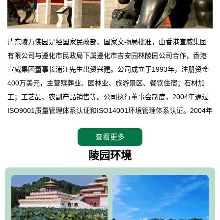
清东陵万佛园是经国家民政部、国家文物局批准，由香港宣威集团
有限公司与遵化市民政局下属遵化市吉安园林陵园公司合作，香港
宣威集团董事长浦江先生出资兴建。公司成立于1993年，注册资金
400万美元，主营殡葬业、园林业、旅游景区、餐饮住宿；石材加
工；工艺品、农副产品销售等。公司执行董事会制度，2004年通过
ISO9001质量管理体系认证和ISO14001环境管理体系认证。2004年
12月，万佛园被国家旅游局评定为国家4A级旅游区，是国内第一家
查看更多
拥有4A级旅游区头衔的花园式陵园，园内建有四星级酒店一座。
万佛园位于遵化市境内，座落在世界文化遗产清东陵地形墙内，地
陵园环境
形绝佳，地理位置优越，交通便利。公司以“建设全国顶级人生后花
园、打造佛教精品旅游圣地”为目标，以海外归侨、国内外知名人士
的墓地安葬、祭祀吊亡并结合旅游参观构成其主要使用功能；以苍
郁绚丽、优雅宜人的园林景观构成其外部形象。通过墓园建设与造