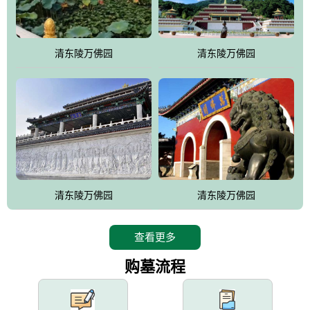
园手法相结合的默契操作，建成一处特色鲜明、服务周全、环境优
美、民族风格突出，与周边文物古迹交相呼应的极具吸引力的花园
式园林。
清东陵万佛园
清东陵万佛园
万佛园工程一期占地448亩，目前完成投资近12亿元人民币，园区采
用全仿古式建筑，寻求与世界文化遗产地清东陵的和谐统一，在园
区建设中寻求陵园建设与景区建设的有机融合，充分发挥独一无二
的地形优势，打造现代艺术园林，建设旅游景观、寺庙、酒店等综
合服务设施，服务于陵园经营，使企业的多元化经营项目相互依
托、相互促进，园区绿化覆盖率达90%。
设计建造各种墓地墓位3万个；主体建筑金宝塔，墓位容量8万个，
能适应不同消费阶层的需求，为客户提供墓碑设计制作服务、特色
清东陵万佛园
清东陵万佛园
落葬服务、代客祭扫服务、网上祭扫服务、祭奠商品服务等全方位
的一条龙服务。
查看更多
购墓流程