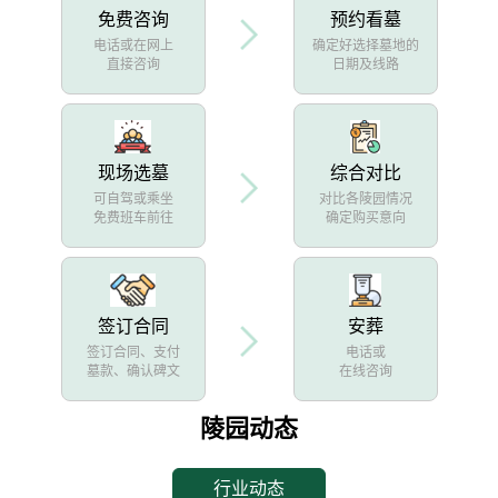
免费咨询
预约看墓
电话或在网上
确定好选择墓地的
直接咨询
日期及线路
现场选墓
综合对比
可自驾或乘坐
对比各陵园情况
免费班车前往
确定购买意向
签订合同
安葬
签订合同、支付
电话或
墓款、确认碑文
在线咨询
陵园动态
行业动态