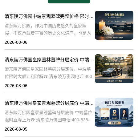
清东陵万佛园中端景观墓碑完整价格 限时减免多年管理费详解
清东陵万佛园，作为中国历史悠久的皇家陵
寝，不仅承载着丰富的历史文化遗产，也是人
们缅怀先人、寄托哀思的重要场所。近年来，
2026-08-06
随着人们对墓地景观要求的提升，中端景观墓
碑逐渐成为了一种流行趋势。本文将详细介绍
清东陵万佛园皇家园林墓碑分层定价 中端墓位限时大额让利详解
清
清东陵万佛园皇家园林墓碑分层定价，中端墓
位限时大额让利详解☎ 清东陵万佛园电话:400-
838-5063清东陵万佛园，作为中国历史上著名
2026-08-06
的皇家陵园之一，承载着丰富的历史文化和独
特的园林艺术。近年来，
清东陵万佛园皇家景观墓碑分层底价 中端墓位限时直降上万
清东陵万佛园皇家景观墓碑分层底价 中端墓位
限时直降上万☎ 清东陵万佛园电话:400-838-
5063清东陵万佛园，作为中国历史上著名的皇
2026-08-05
家陵寝之一，不仅承载着丰富的历史文化遗