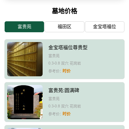
墓地价格
富贵苑
福田区
金宝塔福位
金宝塔福位尊贵型
富贵苑
0.3-0.8 双穴 花岗岩
时价
参考价：
富贵苑:圆满碑
富贵苑
0.3-0.8 双穴 花岗岩
时价
参考价：