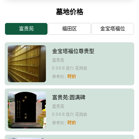
墓地价格
富贵苑
福田区
金宝塔福位
金宝塔福位尊贵型
富贵苑
0.3-0.8 双穴 花岗岩
时价
参考价：
富贵苑:圆满碑
富贵苑
0.3-0.8 双穴 花岗岩
时价
参考价：