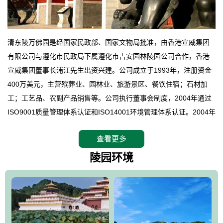
清东陵万佛园是经国家民政部、国家文物局批准，由香港宣威集团
有限公司与遵化市民政局下属遵化市吉安园林陵园公司合作，香港
宣威集团董事长浦江先生出资兴建。公司成立于1993年，注册资金
400万美元，主营殡葬业、园林业、旅游景区、餐饮住宿；石材加
工；工艺品、农副产品销售等。公司执行董事会制度，2004年通过
ISO9001质量管理体系认证和ISO14001环境管理体系认证。2004年
12月，万佛园被国家旅游局评定为国家4A级旅游区，是国内第一家
查看更多
拥有4A级旅游区头衔的花园式陵园，园内建有四星级酒店一座。
万佛园位于遵化市境内，座落在世界文化遗产清东陵地形墙内，地
陵园环境
形绝佳，地理位置优越，交通便利。公司以“建设全国顶级人生后花
园、打造佛教精品旅游圣地”为目标，以海外归侨、国内外知名人士
的墓地安葬、祭祀吊亡并结合旅游参观构成其主要使用功能；以苍
郁绚丽、优雅宜人的园林景观构成其外部形象。通过墓园建设与造