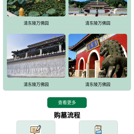
园手法相结合的默契操作，建成一处特色鲜明、服务周全、环境优
美、民族风格突出，与周边文物古迹交相呼应的极具吸引力的花园
式园林。
清东陵万佛园
清东陵万佛园
万佛园工程一期占地448亩，目前完成投资近12亿元人民币，园区采
用全仿古式建筑，寻求与世界文化遗产地清东陵的和谐统一，在园
区建设中寻求陵园建设与景区建设的有机融合，充分发挥独一无二
的地形优势，打造现代艺术园林，建设旅游景观、寺庙、酒店等综
合服务设施，服务于陵园经营，使企业的多元化经营项目相互依
托、相互促进，园区绿化覆盖率达90%。
设计建造各种墓地墓位3万个；主体建筑金宝塔，墓位容量8万个，
能适应不同消费阶层的需求，为客户提供墓碑设计制作服务、特色
清东陵万佛园
清东陵万佛园
落葬服务、代客祭扫服务、网上祭扫服务、祭奠商品服务等全方位
的一条龙服务。
查看更多
购墓流程