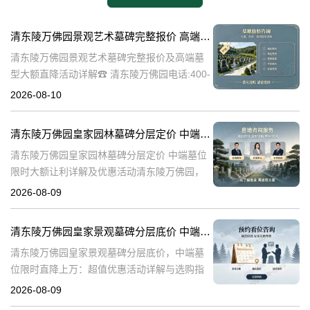
清东陵万佛园景观艺术墓碑完整报价 高端墓型大额直降活动详解
清东陵万佛园景观艺术墓碑完整报价及高端墓
型大额直降活动详解☎ 清东陵万佛园电话:400-
838-5063清东陵万佛园，作为中国历史上著名
2026-08-10
的皇家陵寝，不仅承载着丰富的历史文化底
蕴，更以其独特的景观艺术
清东陵万佛园皇家园林墓碑分层定价 中端墓位限时大额让利详解及优惠活动
清东陵万佛园皇家园林墓碑分层定价 中端墓位
限时大额让利详解及优惠活动清东陵万佛园，
作为中国历史上著名的皇家陵园之一，承载着
2026-08-09
丰富的历史文化底蕴。近年来，随着人们对身
后事的重视程度不断提升，清东陵万佛园
清东陵万佛园皇家景观墓碑分层底价 中端墓位限时直降上万：超值优惠活动详解与选购指南
清东陵万佛园皇家景观墓碑分层底价，中端墓
位限时直降上万：超值优惠活动详解与选购指
南☎ 清东陵万佛园电话:400-838-5063清东陵
2026-08-09
万佛园，作为中国历史上著名的皇家陵寝之