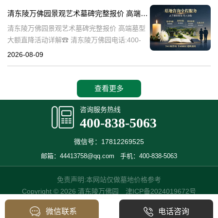
一，承载着深厚的历史文化底
清东陵万佛园景观艺术墓碑完整报价 高端墓型大额直降活动详解
清东陵万佛园景观艺术墓碑完整报价 高端墓型
大额直降活动详解☎ 清东陵万佛园电话:400-
838-5063清东陵万佛园，作为中国著名的皇家
2026-08-09
陵寝之一，不仅承载着丰富的历史文化遗产，
也是现代人们缅怀先人、
查看更多
咨询服务热线
400-838-5063
微信号：17812269525
邮箱：44413758@qq.com
手机：400-838-5063
免责声明:本网站仅做墓地价格参考
Copyright © 2026 清东陵万佛园
津ICP备2024019672号
微信联系
电话咨询