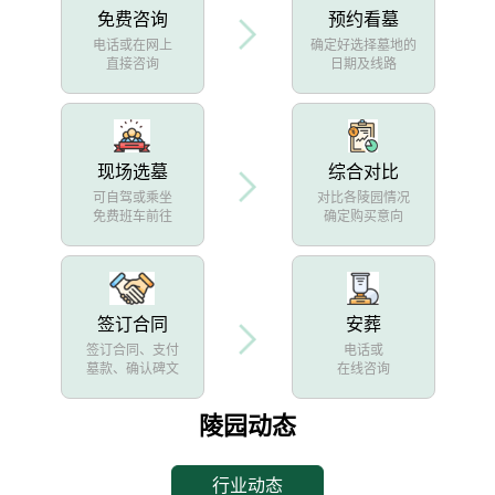
免费咨询
预约看墓
电话或在网上
确定好选择墓地的
直接咨询
日期及线路
现场选墓
综合对比
可自驾或乘坐
对比各陵园情况
免费班车前往
确定购买意向
签订合同
安葬
签订合同、支付
电话或
墓款、确认碑文
在线咨询
陵园动态
行业动态