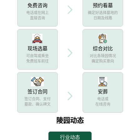
免费咨询
预约看墓
电话或在网上
确定好选择墓地的
直接咨询
日期及线路
现场选墓
综合对比
可自驾或乘坐
对比各陵园情况
免费班车前往
确定购买意向
签订合同
安葬
签订合同、支付
电话或
墓款、确认碑文
在线咨询
陵园动态
行业动态