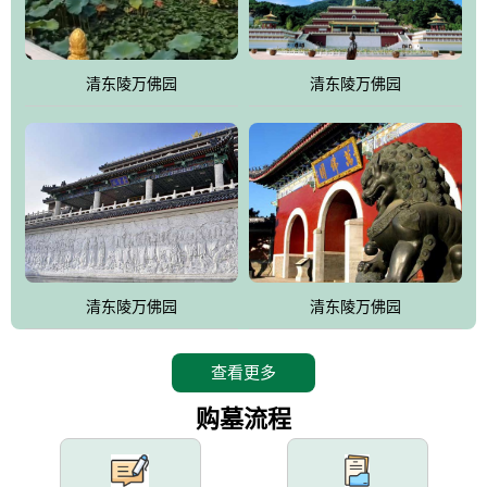
园手法相结合的默契操作，建成一处特色鲜明、服务周全、环境优
美、民族风格突出，与周边文物古迹交相呼应的极具吸引力的花园
式园林。
清东陵万佛园
清东陵万佛园
万佛园工程一期占地448亩，目前完成投资近12亿元人民币，园区采
用全仿古式建筑，寻求与世界文化遗产地清东陵的和谐统一，在园
区建设中寻求陵园建设与景区建设的有机融合，充分发挥独一无二
的地形优势，打造现代艺术园林，建设旅游景观、寺庙、酒店等综
合服务设施，服务于陵园经营，使企业的多元化经营项目相互依
托、相互促进，园区绿化覆盖率达90%。
设计建造各种墓地墓位3万个；主体建筑金宝塔，墓位容量8万个，
能适应不同消费阶层的需求，为客户提供墓碑设计制作服务、特色
清东陵万佛园
清东陵万佛园
落葬服务、代客祭扫服务、网上祭扫服务、祭奠商品服务等全方位
的一条龙服务。
查看更多
购墓流程