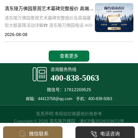
的历史文化价值，更是无
清东陵万佛园景观艺术墓碑完整报价 高端墓型大额直降活动详解
清东陵万佛园景观艺术墓碑完整报价及高端墓
型大额直降活动详解☎ 清东陵万佛园电话:400-
838-5063清东陵万佛园，作为中国历史悠久的
2026-08-08
陵寝之一，承载着丰富的文化底蕴和历史价
值。近年来，随着人们对身
查看更多
咨询服务热线
400-838-5063
微信号：17812269525
邮箱：44413758@qq.com
手机：400-838-5063
免责声明:本网站仅做墓地价格参考
Copyright © 2026 清东陵万佛园
津ICP备2024019672号
微信联系
电话咨询