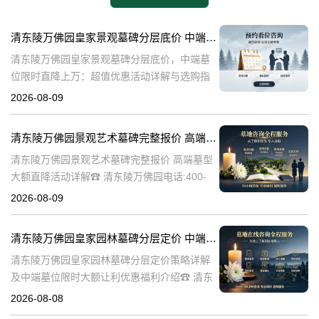
清东陵万佛园皇家景观墓碑分层底价 中端墓位限时直降上万：超值优惠活动详解与选购指南
清东陵万佛园皇家景观墓碑分层底价，中端墓
位限时直降上万：超值优惠活动详解与选购指
南☎ 清东陵万佛园电话:400-838-5063清东陵
2026-08-09
万佛园，作为中国历史上著名的皇家陵寝之
一，承载着深厚的历史文化底
清东陵万佛园景观艺术墓碑完整报价 高端墓型大额直降活动详解
清东陵万佛园景观艺术墓碑完整报价 高端墓型
大额直降活动详解☎ 清东陵万佛园电话:400-
838-5063清东陵万佛园，作为中国著名的皇家
2026-08-09
陵寝之一，不仅承载着丰富的历史文化遗产，
也是现代人们缅怀先人、
清东陵万佛园皇家园林墓碑分层定价 中端墓位限时大额让利详解及优惠福利
清东陵万佛园皇家园林墓碑分层定价策略详解
及中端墓位限时大额让利优惠福利介绍☎ 清东
陵万佛园电话:400-838-5063清东陵万佛园，作
2026-08-08
为中国皇家陵寝的重要代表，不仅承载着丰富