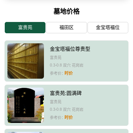
墓地价格
富贵苑
福田区
金宝塔福位
金宝塔福位尊贵型
富贵苑
0.3-0.8 双穴 花岗岩
时价
参考价：
富贵苑:圆满碑
富贵苑
0.3-0.8 双穴 花岗岩
时价
参考价：