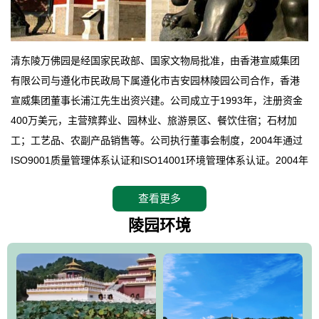
清东陵万佛园是经国家民政部、国家文物局批准，由香港宣威集团
有限公司与遵化市民政局下属遵化市吉安园林陵园公司合作，香港
宣威集团董事长浦江先生出资兴建。公司成立于1993年，注册资金
400万美元，主营殡葬业、园林业、旅游景区、餐饮住宿；石材加
工；工艺品、农副产品销售等。公司执行董事会制度，2004年通过
ISO9001质量管理体系认证和ISO14001环境管理体系认证。2004年
12月，万佛园被国家旅游局评定为国家4A级旅游区，是国内第一家
查看更多
拥有4A级旅游区头衔的花园式陵园，园内建有四星级酒店一座。
万佛园位于遵化市境内，座落在世界文化遗产清东陵地形墙内，地
陵园环境
形绝佳，地理位置优越，交通便利。公司以“建设全国顶级人生后花
园、打造佛教精品旅游圣地”为目标，以海外归侨、国内外知名人士
的墓地安葬、祭祀吊亡并结合旅游参观构成其主要使用功能；以苍
郁绚丽、优雅宜人的园林景观构成其外部形象。通过墓园建设与造