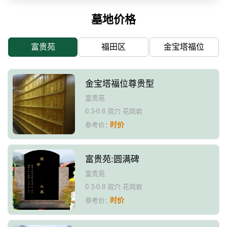
墓地价格
富贵苑
福田区
金宝塔福位
金宝塔福位尊贵型
富贵苑
0.3-0.8 双穴 花岗岩
时价
参考价：
富贵苑:圆满碑
富贵苑
0.3-0.8 双穴 花岗岩
时价
参考价：