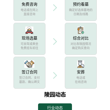
免费咨询
预约看墓
电话或在网上
确定好选择墓地的
直接咨询
日期及线路
现场选墓
综合对比
可自驾或乘坐
对比各陵园情况
免费班车前往
确定购买意向
签订合同
安葬
签订合同、支付
电话或
墓款、确认碑文
在线咨询
陵园动态
行业动态