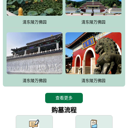
园手法相结合的默契操作，建成一处特色鲜明、服务周全、环境优
美、民族风格突出，与周边文物古迹交相呼应的极具吸引力的花园
式园林。
清东陵万佛园
清东陵万佛园
万佛园工程一期占地448亩，目前完成投资近12亿元人民币，园区采
用全仿古式建筑，寻求与世界文化遗产地清东陵的和谐统一，在园
区建设中寻求陵园建设与景区建设的有机融合，充分发挥独一无二
的地形优势，打造现代艺术园林，建设旅游景观、寺庙、酒店等综
合服务设施，服务于陵园经营，使企业的多元化经营项目相互依
托、相互促进，园区绿化覆盖率达90%。
设计建造各种墓地墓位3万个；主体建筑金宝塔，墓位容量8万个，
能适应不同消费阶层的需求，为客户提供墓碑设计制作服务、特色
清东陵万佛园
清东陵万佛园
落葬服务、代客祭扫服务、网上祭扫服务、祭奠商品服务等全方位
的一条龙服务。
查看更多
购墓流程