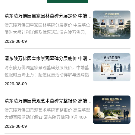
清东陵万佛园皇家园林墓碑分层定价 中端墓位限时大额让利详解及优惠活动
清东陵万佛园皇家园林墓碑分层定价 中端墓位
限时大额让利详解及优惠活动清东陵万佛园，
作为中国历史上著名的皇家陵园之一，承载着
2026-08-09
丰富的历史文化底蕴。近年来，随着人们对身
后事的重视程度不断提升，清东陵万佛园
清东陵万佛园皇家景观墓碑分层底价 中端墓位限时直降上万：超值优惠活动详解与选购指南
清东陵万佛园皇家景观墓碑分层底价，中端墓
位限时直降上万：超值优惠活动详解与选购指
南☎ 清东陵万佛园电话:400-838-5063清东陵
2026-08-09
万佛园，作为中国历史上著名的皇家陵寝之
一，承载着深厚的历史文化底
清东陵万佛园景观艺术墓碑完整报价 高端墓型大额直降活动详解
清东陵万佛园景观艺术墓碑完整报价 高端墓型
大额直降活动详解☎ 清东陵万佛园电话:400-
838-5063清东陵万佛园，作为中国著名的皇家
2026-08-09
陵寝之一，不仅承载着丰富的历史文化遗产，