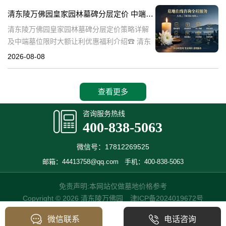
也是现代人们缅怀先人、
清东陵万佛园皇家园林墓碑分层定价 中端墓位限时大额让利详解及优惠福利
清东陵万佛园皇家园林墓碑分层定价策略详解
及中端墓位限时大额让利优惠福利介绍☎ 清东
陵万佛园电话:400-838-5063清东陵万佛园，作
2026-08-08
为中国皇家陵寝的重要代表，不仅承载着丰富
的历史文化价值，更是无
查看更多
咨询服务热线
400-838-5063
微信号：17812269525
邮箱：44413758@qq.com
手机：400-838-5063
免责声明:本网站仅做墓地价格参考
Copyright © 2026 清东陵万佛园
津ICP备2024019672号
微信联系
电话咨询