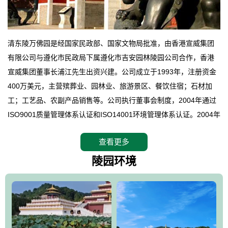
清东陵万佛园是经国家民政部、国家文物局批准，由香港宣威集团
有限公司与遵化市民政局下属遵化市吉安园林陵园公司合作，香港
宣威集团董事长浦江先生出资兴建。公司成立于1993年，注册资金
400万美元，主营殡葬业、园林业、旅游景区、餐饮住宿；石材加
工；工艺品、农副产品销售等。公司执行董事会制度，2004年通过
ISO9001质量管理体系认证和ISO14001环境管理体系认证。2004年
12月，万佛园被国家旅游局评定为国家4A级旅游区，是国内第一家
查看更多
拥有4A级旅游区头衔的花园式陵园，园内建有四星级酒店一座。
万佛园位于遵化市境内，座落在世界文化遗产清东陵地形墙内，地
陵园环境
形绝佳，地理位置优越，交通便利。公司以“建设全国顶级人生后花
园、打造佛教精品旅游圣地”为目标，以海外归侨、国内外知名人士
的墓地安葬、祭祀吊亡并结合旅游参观构成其主要使用功能；以苍
郁绚丽、优雅宜人的园林景观构成其外部形象。通过墓园建设与造