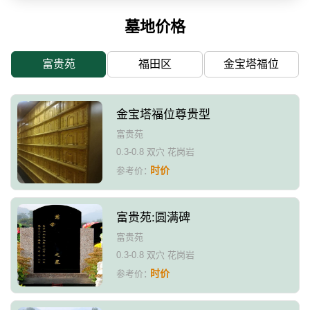
墓地价格
富贵苑
福田区
金宝塔福位
金宝塔福位尊贵型
富贵苑
0.3-0.8 双穴 花岗岩
时价
参考价：
富贵苑:圆满碑
富贵苑
0.3-0.8 双穴 花岗岩
时价
参考价：