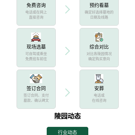
免费咨询
预约看墓
电话或在网上
确定好选择墓地的
直接咨询
日期及线路
现场选墓
综合对比
可自驾或乘坐
对比各陵园情况
免费班车前往
确定购买意向
签订合同
安葬
签订合同、支付
电话或
墓款、确认碑文
在线咨询
陵园动态
行业动态