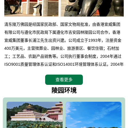
清东陵万佛园是经国家民政部、国家文物局批准，由香港宣威集团
有限公司与遵化市民政局下属遵化市吉安园林陵园公司合作，香港
宣威集团董事长浦江先生出资兴建。公司成立于1993年，注册资金
400万美元，主营殡葬业、园林业、旅游景区、餐饮住宿；石材加
工；工艺品、农副产品销售等。公司执行董事会制度，2004年通过
ISO9001质量管理体系认证和ISO14001环境管理体系认证。2004年
12月，万佛园被国家旅游局评定为国家4A级旅游区，是国内第一家
查看更多
拥有4A级旅游区头衔的花园式陵园，园内建有四星级酒店一座。
万佛园位于遵化市境内，座落在世界文化遗产清东陵地形墙内，地
陵园环境
形绝佳，地理位置优越，交通便利。公司以“建设全国顶级人生后花
园、打造佛教精品旅游圣地”为目标，以海外归侨、国内外知名人士
的墓地安葬、祭祀吊亡并结合旅游参观构成其主要使用功能；以苍
郁绚丽、优雅宜人的园林景观构成其外部形象。通过墓园建设与造