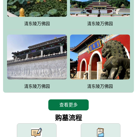
园手法相结合的默契操作，建成一处特色鲜明、服务周全、环境优
美、民族风格突出，与周边文物古迹交相呼应的极具吸引力的花园
式园林。
清东陵万佛园
清东陵万佛园
万佛园工程一期占地448亩，目前完成投资近12亿元人民币，园区采
用全仿古式建筑，寻求与世界文化遗产地清东陵的和谐统一，在园
区建设中寻求陵园建设与景区建设的有机融合，充分发挥独一无二
的地形优势，打造现代艺术园林，建设旅游景观、寺庙、酒店等综
合服务设施，服务于陵园经营，使企业的多元化经营项目相互依
托、相互促进，园区绿化覆盖率达90%。
设计建造各种墓地墓位3万个；主体建筑金宝塔，墓位容量8万个，
能适应不同消费阶层的需求，为客户提供墓碑设计制作服务、特色
清东陵万佛园
清东陵万佛园
落葬服务、代客祭扫服务、网上祭扫服务、祭奠商品服务等全方位
的一条龙服务。
查看更多
购墓流程