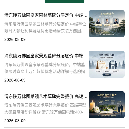
清东陵万佛园皇家园林墓碑分层定价 中端墓位限时大额让利详解及优惠活动
清东陵万佛园皇家园林墓碑分层定价 中端墓位
限时大额让利详解及优惠活动清东陵万佛园，
作为中国历史上著名的皇家陵园之一，承载着
2026-08-09
丰富的历史文化底蕴。近年来，随着人们对身
后事的重视程度不断提升，清东陵万佛园
清东陵万佛园皇家景观墓碑分层底价 中端墓位限时直降上万：超值优惠活动详解与选购指南
清东陵万佛园皇家景观墓碑分层底价，中端墓
位限时直降上万：超值优惠活动详解与选购指
南☎ 清东陵万佛园电话:400-838-5063清东陵
2026-08-09
万佛园，作为中国历史上著名的皇家陵寝之
一，承载着深厚的历史文化底
清东陵万佛园景观艺术墓碑完整报价 高端墓型大额直降活动详解
清东陵万佛园景观艺术墓碑完整报价 高端墓型
大额直降活动详解☎ 清东陵万佛园电话:400-
838-5063清东陵万佛园，作为中国著名的皇家
2026-08-09
陵寝之一，不仅承载着丰富的历史文化遗产，