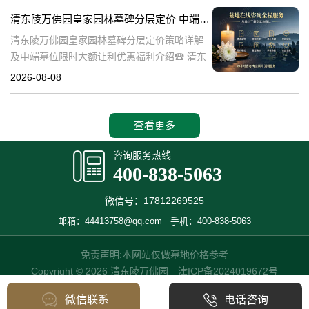
也是现代人们缅怀先人、
清东陵万佛园皇家园林墓碑分层定价 中端墓位限时大额让利详解及优惠福利
清东陵万佛园皇家园林墓碑分层定价策略详解
及中端墓位限时大额让利优惠福利介绍☎ 清东
陵万佛园电话:400-838-5063清东陵万佛园，作
2026-08-08
为中国皇家陵寝的重要代表，不仅承载着丰富
的历史文化价值，更是无
查看更多
咨询服务热线
400-838-5063
微信号：17812269525
邮箱：44413758@qq.com
手机：400-838-5063
免责声明:本网站仅做墓地价格参考
Copyright © 2026 清东陵万佛园
津ICP备2024019672号
微信联系
电话咨询