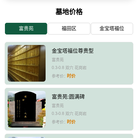
墓地价格
富贵苑
福田区
金宝塔福位
金宝塔福位尊贵型
富贵苑
0.3-0.8 双穴 花岗岩
时价
参考价：
富贵苑:圆满碑
富贵苑
0.3-0.8 双穴 花岗岩
时价
参考价：