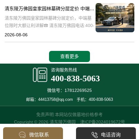
碑逐渐成为了一种流行趋势。本文将详细介绍
清东陵万佛园皇家园林墓碑分层定价 中端墓位限时大额让利详解
清
清东陵万佛园皇家园林墓碑分层定价，中端墓
位限时大额让利详解☎ 清东陵万佛园电话:400-
838-5063清东陵万佛园，作为中国历史上著名
2026-08-06
的皇家陵园之一，承载着丰富的历史文化和独
特的园林艺术。近年来，
查看更多
咨询服务热线
400-838-5063
微信号：17812269525
邮箱：44413758@qq.com
手机：400-838-5063
免责声明:本网站仅做墓地价格参考
Copyright © 2026 清东陵万佛园
津ICP备2024019672号
微信联系
电话咨询