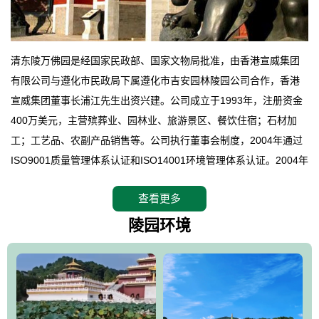
清东陵万佛园是经国家民政部、国家文物局批准，由香港宣威集团
有限公司与遵化市民政局下属遵化市吉安园林陵园公司合作，香港
宣威集团董事长浦江先生出资兴建。公司成立于1993年，注册资金
400万美元，主营殡葬业、园林业、旅游景区、餐饮住宿；石材加
工；工艺品、农副产品销售等。公司执行董事会制度，2004年通过
ISO9001质量管理体系认证和ISO14001环境管理体系认证。2004年
12月，万佛园被国家旅游局评定为国家4A级旅游区，是国内第一家
查看更多
拥有4A级旅游区头衔的花园式陵园，园内建有四星级酒店一座。
万佛园位于遵化市境内，座落在世界文化遗产清东陵地形墙内，地
陵园环境
形绝佳，地理位置优越，交通便利。公司以“建设全国顶级人生后花
园、打造佛教精品旅游圣地”为目标，以海外归侨、国内外知名人士
的墓地安葬、祭祀吊亡并结合旅游参观构成其主要使用功能；以苍
郁绚丽、优雅宜人的园林景观构成其外部形象。通过墓园建设与造