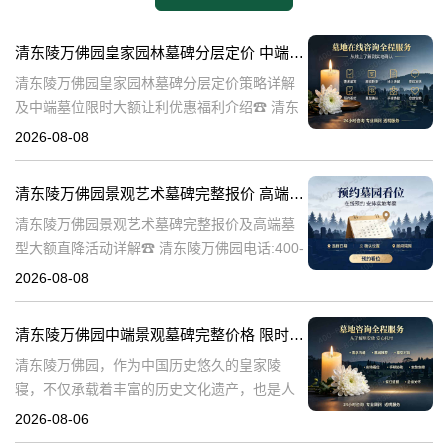
清东陵万佛园皇家园林墓碑分层定价 中端墓位限时大额让利详解及优惠福利
清东陵万佛园皇家园林墓碑分层定价策略详解
及中端墓位限时大额让利优惠福利介绍☎ 清东
陵万佛园电话:400-838-5063清东陵万佛园，作
2026-08-08
为中国皇家陵寝的重要代表，不仅承载着丰富
的历史文化价值，更是无
清东陵万佛园景观艺术墓碑完整报价 高端墓型大额直降活动详解
清东陵万佛园景观艺术墓碑完整报价及高端墓
型大额直降活动详解☎ 清东陵万佛园电话:400-
838-5063清东陵万佛园，作为中国历史悠久的
2026-08-08
陵寝之一，承载着丰富的文化底蕴和历史价
值。近年来，随着人们对身
清东陵万佛园中端景观墓碑完整价格 限时减免多年管理费详解
清东陵万佛园，作为中国历史悠久的皇家陵
寝，不仅承载着丰富的历史文化遗产，也是人
们缅怀先人、寄托哀思的重要场所。近年来，
2026-08-06
随着人们对墓地景观要求的提升，中端景观墓