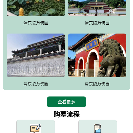
园手法相结合的默契操作，建成一处特色鲜明、服务周全、环境优
美、民族风格突出，与周边文物古迹交相呼应的极具吸引力的花园
式园林。
清东陵万佛园
清东陵万佛园
万佛园工程一期占地448亩，目前完成投资近12亿元人民币，园区采
用全仿古式建筑，寻求与世界文化遗产地清东陵的和谐统一，在园
区建设中寻求陵园建设与景区建设的有机融合，充分发挥独一无二
的地形优势，打造现代艺术园林，建设旅游景观、寺庙、酒店等综
合服务设施，服务于陵园经营，使企业的多元化经营项目相互依
托、相互促进，园区绿化覆盖率达90%。
设计建造各种墓地墓位3万个；主体建筑金宝塔，墓位容量8万个，
能适应不同消费阶层的需求，为客户提供墓碑设计制作服务、特色
清东陵万佛园
清东陵万佛园
落葬服务、代客祭扫服务、网上祭扫服务、祭奠商品服务等全方位
的一条龙服务。
查看更多
购墓流程