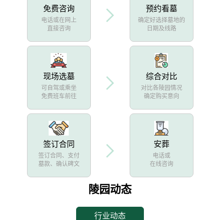
免费咨询
预约看墓
电话或在网上
确定好选择墓地的
直接咨询
日期及线路
现场选墓
综合对比
可自驾或乘坐
对比各陵园情况
免费班车前往
确定购买意向
签订合同
安葬
签订合同、支付
电话或
墓款、确认碑文
在线咨询
陵园动态
行业动态