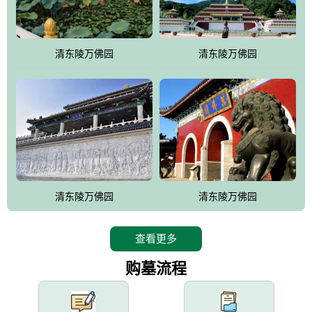
园手法相结合的默契操作，建成一处特色鲜明、服务周全、环境优
美、民族风格突出，与周边文物古迹交相呼应的极具吸引力的花园
式园林。
清东陵万佛园
清东陵万佛园
万佛园工程一期占地448亩，目前完成投资近12亿元人民币，园区采
用全仿古式建筑，寻求与世界文化遗产地清东陵的和谐统一，在园
区建设中寻求陵园建设与景区建设的有机融合，充分发挥独一无二
的地形优势，打造现代艺术园林，建设旅游景观、寺庙、酒店等综
合服务设施，服务于陵园经营，使企业的多元化经营项目相互依
托、相互促进，园区绿化覆盖率达90%。
设计建造各种墓地墓位3万个；主体建筑金宝塔，墓位容量8万个，
能适应不同消费阶层的需求，为客户提供墓碑设计制作服务、特色
清东陵万佛园
清东陵万佛园
落葬服务、代客祭扫服务、网上祭扫服务、祭奠商品服务等全方位
的一条龙服务。
查看更多
购墓流程