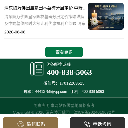
也是现代人们缅怀先人、
清东陵万佛园皇家园林墓碑分层定价 中端墓位限时大额让利详解及优惠福利
清东陵万佛园皇家园林墓碑分层定价策略详解
及中端墓位限时大额让利优惠福利介绍☎ 清东
陵万佛园电话:400-838-5063清东陵万佛园，作
2026-08-08
为中国皇家陵寝的重要代表，不仅承载着丰富
的历史文化价值，更是无
查看更多
咨询服务热线
400-838-5063
微信号：17812269525
邮箱：44413758@qq.com
手机：400-838-5063
免责声明:本网站仅做墓地价格参考
Copyright © 2026 清东陵万佛园
津ICP备2024019672号
微信联系
电话咨询