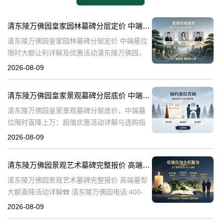
清东陵万佛园皇家园林墓碑分层定价 中端墓位限时大额让利详解及优惠活动
清东陵万佛园皇家园林墓碑分层定价 中端墓位
限时大额让利详解及优惠活动清东陵万佛园，
作为中国历史上著名的皇家陵园之一，承载着
2026-08-09
丰富的历史文化底蕴。近年来，随着人们对身
后事的重视程度不断提升，清东陵万佛园
清东陵万佛园皇家景观墓碑分层底价 中端墓位限时直降上万：超值优惠活动详解与选购指南
清东陵万佛园皇家景观墓碑分层底价，中端墓
位限时直降上万：超值优惠活动详解与选购指
南☎ 清东陵万佛园电话:400-838-5063清东陵
2026-08-09
万佛园，作为中国历史上著名的皇家陵寝之
一，承载着深厚的历史文化底
清东陵万佛园景观艺术墓碑完整报价 高端墓型大额直降活动详解
清东陵万佛园景观艺术墓碑完整报价 高端墓型
大额直降活动详解☎ 清东陵万佛园电话:400-
838-5063清东陵万佛园，作为中国著名的皇家
2026-08-09
陵寝之一，不仅承载着丰富的历史文化遗产，