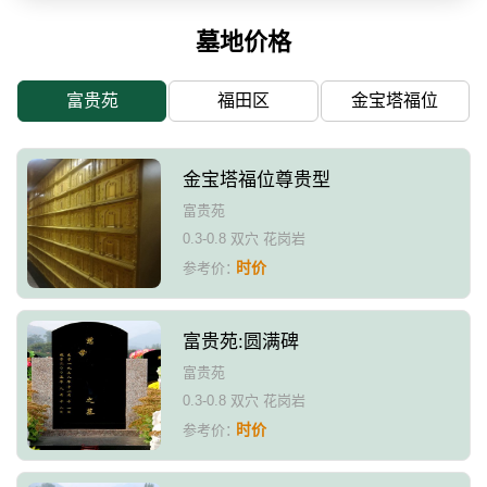
墓地价格
富贵苑
福田区
金宝塔福位
金宝塔福位尊贵型
富贵苑
0.3-0.8 双穴 花岗岩
时价
参考价：
富贵苑:圆满碑
富贵苑
0.3-0.8 双穴 花岗岩
时价
参考价：