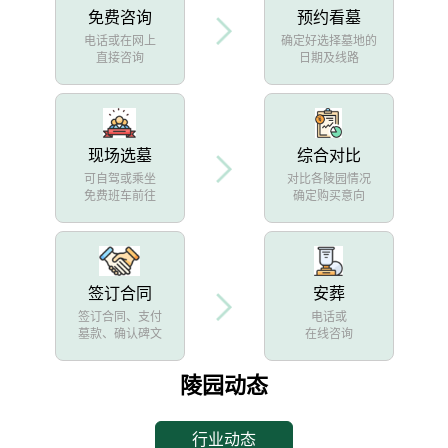
免费咨询
预约看墓
电话或在网上
确定好选择墓地的
直接咨询
日期及线路
现场选墓
综合对比
可自驾或乘坐
对比各陵园情况
免费班车前往
确定购买意向
签订合同
安葬
签订合同、支付
电话或
墓款、确认碑文
在线咨询
陵园动态
行业动态