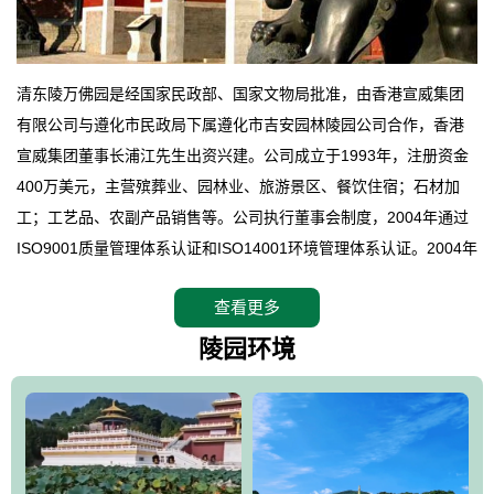
清东陵万佛园是经国家民政部、国家文物局批准，由香港宣威集团
有限公司与遵化市民政局下属遵化市吉安园林陵园公司合作，香港
宣威集团董事长浦江先生出资兴建。公司成立于1993年，注册资金
400万美元，主营殡葬业、园林业、旅游景区、餐饮住宿；石材加
工；工艺品、农副产品销售等。公司执行董事会制度，2004年通过
ISO9001质量管理体系认证和ISO14001环境管理体系认证。2004年
12月，万佛园被国家旅游局评定为国家4A级旅游区，是国内第一家
查看更多
拥有4A级旅游区头衔的花园式陵园，园内建有四星级酒店一座。
万佛园位于遵化市境内，座落在世界文化遗产清东陵地形墙内，地
陵园环境
形绝佳，地理位置优越，交通便利。公司以“建设全国顶级人生后花
园、打造佛教精品旅游圣地”为目标，以海外归侨、国内外知名人士
的墓地安葬、祭祀吊亡并结合旅游参观构成其主要使用功能；以苍
郁绚丽、优雅宜人的园林景观构成其外部形象。通过墓园建设与造