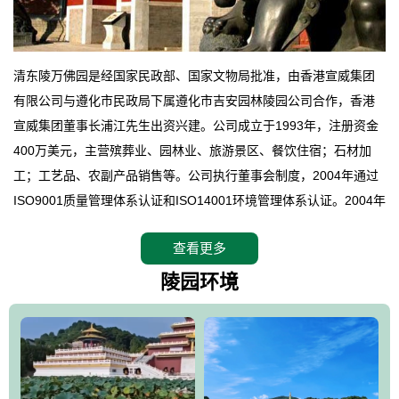
清东陵万佛园是经国家民政部、国家文物局批准，由香港宣威集团
有限公司与遵化市民政局下属遵化市吉安园林陵园公司合作，香港
宣威集团董事长浦江先生出资兴建。公司成立于1993年，注册资金
400万美元，主营殡葬业、园林业、旅游景区、餐饮住宿；石材加
工；工艺品、农副产品销售等。公司执行董事会制度，2004年通过
ISO9001质量管理体系认证和ISO14001环境管理体系认证。2004年
12月，万佛园被国家旅游局评定为国家4A级旅游区，是国内第一家
查看更多
拥有4A级旅游区头衔的花园式陵园，园内建有四星级酒店一座。
万佛园位于遵化市境内，座落在世界文化遗产清东陵地形墙内，地
陵园环境
形绝佳，地理位置优越，交通便利。公司以“建设全国顶级人生后花
园、打造佛教精品旅游圣地”为目标，以海外归侨、国内外知名人士
的墓地安葬、祭祀吊亡并结合旅游参观构成其主要使用功能；以苍
郁绚丽、优雅宜人的园林景观构成其外部形象。通过墓园建设与造