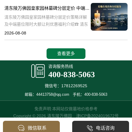
也是现代人们缅怀先人、
清东陵万佛园皇家园林墓碑分层定价 中端墓位限时大额让利详解及优惠福利
清东陵万佛园皇家园林墓碑分层定价策略详解
及中端墓位限时大额让利优惠福利介绍☎ 清东
陵万佛园电话:400-838-5063清东陵万佛园，作
2026-08-08
为中国皇家陵寝的重要代表，不仅承载着丰富
的历史文化价值，更是无
查看更多
咨询服务热线
400-838-5063
微信号：17812269525
邮箱：44413758@qq.com
手机：400-838-5063
免责声明:本网站仅做墓地价格参考
Copyright © 2026 清东陵万佛园
津ICP备2024019672号
微信联系
电话咨询