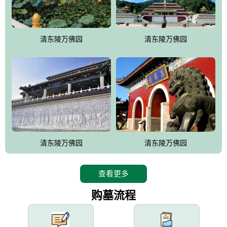
园手法相结合的默契操作，建成一处特色鲜明、服务周全、环境优
美、民族风格突出，与周边文物古迹交相呼应的极具吸引力的花园
式园林。
清东陵万佛园
清东陵万佛园
万佛园工程一期占地448亩，目前完成投资近12亿元人民币，园区采
用全仿古式建筑，寻求与世界文化遗产地清东陵的和谐统一，在园
区建设中寻求陵园建设与景区建设的有机融合，充分发挥独一无二
的地形优势，打造现代艺术园林，建设旅游景观、寺庙、酒店等综
合服务设施，服务于陵园经营，使企业的多元化经营项目相互依
托、相互促进，园区绿化覆盖率达90%。
设计建造各种墓地墓位3万个；主体建筑金宝塔，墓位容量8万个，
能适应不同消费阶层的需求，为客户提供墓碑设计制作服务、特色
清东陵万佛园
清东陵万佛园
落葬服务、代客祭扫服务、网上祭扫服务、祭奠商品服务等全方位
的一条龙服务。
查看更多
购墓流程