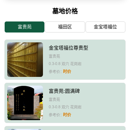
墓地价格
富贵苑
福田区
金宝塔福位
金宝塔福位尊贵型
富贵苑
0.3-0.8 双穴 花岗岩
时价
参考价：
富贵苑:圆满碑
富贵苑
0.3-0.8 双穴 花岗岩
时价
参考价：