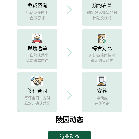
免费咨询
预约看墓
电话或在网上
确定好选择墓地的
直接咨询
日期及线路
现场选墓
综合对比
可自驾或乘坐
对比各陵园情况
免费班车前往
确定购买意向
签订合同
安葬
签订合同、支付
电话或
墓款、确认碑文
在线咨询
陵园动态
行业动态