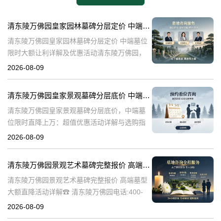
清东陵万佛园皇家园林墓碑分层定价 中端墓位限时大额让利详解及优惠活动
清东陵万佛园皇家园林墓碑分层定价 中端墓位
限时大额让利详解及优惠活动清东陵万佛园，
作为中国历史上著名的皇家陵园之一，承载着
2026-08-09
丰富的历史文化底蕴。近年来，随着人们对身
后事的重视程度不断提升，清东陵万佛园
清东陵万佛园皇家景观墓碑分层底价 中端墓位限时直降上万：超值优惠活动详解与选购指南
清东陵万佛园皇家景观墓碑分层底价，中端墓
位限时直降上万：超值优惠活动详解与选购指
南☎ 清东陵万佛园电话:400-838-5063清东陵
2026-08-09
万佛园，作为中国历史上著名的皇家陵寝之
一，承载着深厚的历史文化底
清东陵万佛园景观艺术墓碑完整报价 高端墓型大额直降活动详解
清东陵万佛园景观艺术墓碑完整报价 高端墓型
大额直降活动详解☎ 清东陵万佛园电话:400-
838-5063清东陵万佛园，作为中国著名的皇家
2026-08-09
陵寝之一，不仅承载着丰富的历史文化遗产，