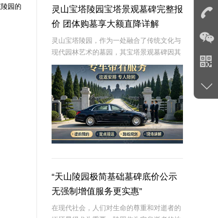
该陵园的
灵山宝塔陵园宝塔景观墓碑完整报
价 团体购墓享大额直降详解
灵山宝塔陵园，作为一处融合了传统文化与
现代园林艺术的墓园，其宝塔景观墓碑因其
独特的建筑风格和深厚的文化内涵，成为众
多家庭选择安息之地的首选。本文将从专业
角度详细介绍灵山宝塔陵园宝塔景观墓碑的
完整报价，
“天山陵园极简基础墓碑底价公示
无强制增值服务更实惠”
在现代社会，人们对生命的尊重和对逝者的