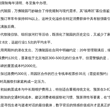
，但限制每年清明、冬至集中办理。
代陵园，万佛陵园巧妙融合了传统规制与现代需求。其"福寿区"墓位借鉴
但预订率常年保持85%以上。这种文化溢价在特定消费群体中具有较强吸
或满族后裔。
清代祭陵仪轨、组织放河灯等活动，既强化了陵园的历史定位，又减少了
.8次，远超行业1.5次的平均水平。
用周期外的潜在支出。万佛陵园在合同中明确约定：20年管理期满后，
费约120元，显著低于北京地区300-500元的行业水平。但需警惕的是
的重置成本约2000元。
加过路费约300元，而园区合作的巴士专线单程票价35元（需提前预约
，这对高频祭扫家庭构成一定压力。
初始购置成本与中长期维护费用上，特别适合重视传统文化、预算在3-8
附加的交通时间成本。建议消费者根据祭祀习惯、预算弹性等要素，在"
本质是寻找生者与逝者对话的最佳载体，数字背后的情感价值或许才是真正