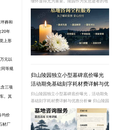
缅怀显得尤为重要。陵园作为安息逝者的地
方，不仅是家属寄托哀思的场所，也是社会
文明进步的体现。然而，随着社会经济的发
展，陵园服务费用不断上涨，尤其是墓碑等
草坪葬和
基本服务的
20年
觉上形
2万元以
在同等规
归山陵园独立小型墓碑底价曝光
活动期免基础刻字耗材费详解与优
包含三项
惠分析
归山陵园独立小型墓碑底价曝光，活动期免
驳车。其
基础刻字耗材费详解与优惠分析☎ 归山陵园
电话:400-838-5063在现代社会，随着人们
对生命和死亡观念的不断演变，陵园和墓碑
务均价
的选择也变得越来越个性化。归山陵
石材厂