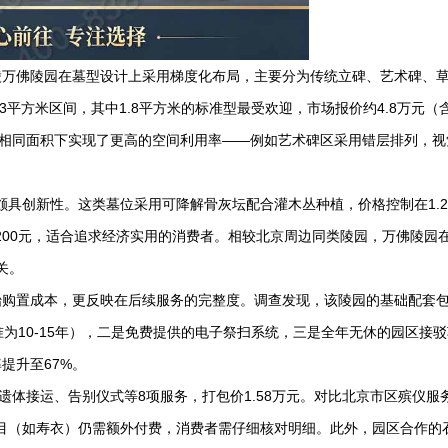
陵万佛陵园
在墓型设计上采用梯度化布局，主要分为传统立碑、艺术碑、
3平方米区间，其中1.8平方米的标准型最受欢迎，市场报价约4.8万元（含
在相同面积下实现了更高的空间利用率——例如艺术碑区采用错层排列，视
颇具创新性。这类墓位采用可降解骨灰坛配合灌木丛种植，价格控制在1.
200元，适合追求经济实用的消费者。相较北京周边同类陵园，万佛陵园
关。
始购置成本，更反映在后续服务的完整度。调查发现，该陵园的基础配套
为10-15年），二是免费提供的电子祭扫系统，三是全年无休的园区接
提升至67%。
遗体接运、告别仪式等8项服务，打包价1.58万元。对比北京市区殡仪服
分项目（如寿衣）仍需额外付费，消费者需仔细核对明细。此外，园区合作的