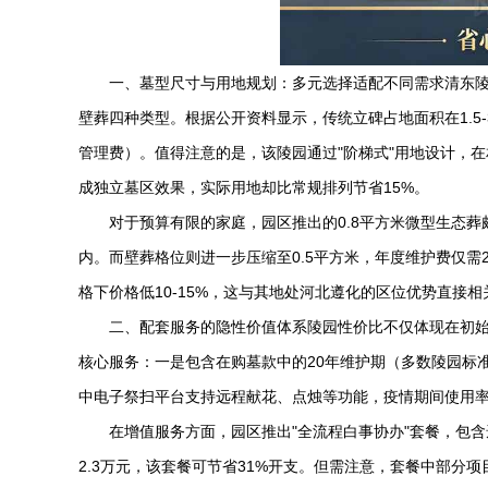
一、墓型尺寸与用地规划：多元选择适配不同需求
清东
壁葬四种类型。根据公开资料显示，传统立碑占地面积在1.5-
管理费）。值得注意的是，该陵园通过"阶梯式"用地设计，
成独立墓区效果，实际用地却比常规排列节省15%。
对于预算有限的家庭，园区推出的0.8平方米微型生态葬
内。而壁葬格位则进一步压缩至0.5平方米，年度维护费仅需
格下价格低10-15%，这与其地处河北遵化的区位优势直接相
二、配套服务的隐性价值体系陵园性价比不仅体现在初
核心服务：一是包含在购墓款中的20年维护期（多数陵园标准
中电子祭扫平台支持远程献花、点烛等功能，疫情期间使用率
在增值服务方面，园区推出"全流程白事协办"套餐，包含
2.3万元，该套餐可节省31%开支。但需注意，套餐中部