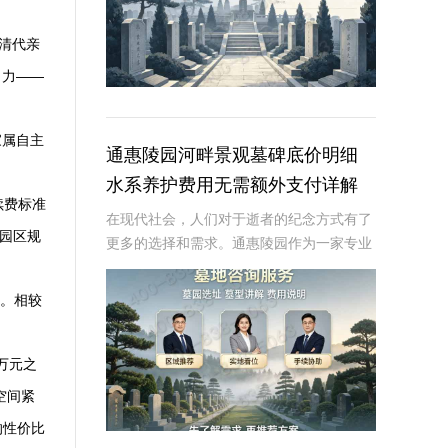
清代亲
引力——
家属自主
通惠陵园河畔景观墓碑底价明细
水系养护费用无需额外支付详解
续费标准
在现代社会，人们对于逝者的纪念方式有了
，园区规
更多的选择和需求。通惠陵园作为一家专业
的陵园机构，提供多样化的墓碑选择和周到
的服务，其中河畔景观墓碑因其独特的自然
）。相较
景观和宁静的环境而备受青睐。本文将详细
介绍通惠陵
万元之
空间紧
的性价比