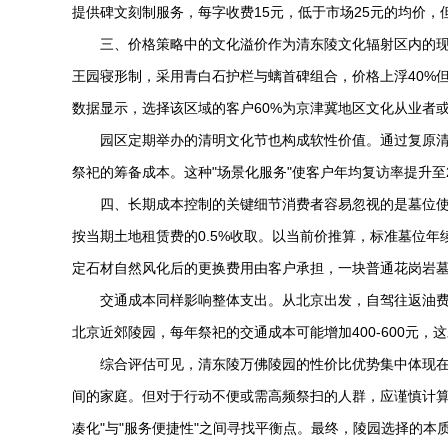
提供碑文刻制服务，每字收费15元，低于市场25元的均价
三、价格策略中的文化溢价作为清东陵文化辐射区内的现
王园寝形制，采用青白石护栏与螭首碑组合，价格上浮40%
数据显示，选择该区域的客户60%为京津冀地区文化从业者
园区定期举办的清明文化节也构成软性价值。通过复原
祭祀的筹备成本。这种"场景化服务"使客户年均复访率提升至2
四、长期成本控制的关键细节消费者容易忽视的是墓位使
按当期土地租赁费的0.5%收取。以当前价推算，标准墓位年续
定石材自然风化后的更换费用由客户承担，一块普通花岗岩墓碑
交通成本同样影响整体支出。从北京出发，自驾往返油费
北京近郊陵园，每年祭祀的交通成本可能增加400-600元
综合评估可见，
清东陵万佛陵园
的性价比优势集中体现在
间的家庭。但对于行动不便或需高频祭扫的人群，应谨慎计算
凑化"与"服务便捷性"之间寻找平衡点。最终，陵园选择的