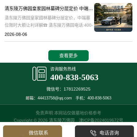
碑逐渐成为了一种流行趋势。本文将详细介绍
清东陵万佛园皇家园林墓碑分层定价 中端墓位限时大额让利详解
清
清东陵万佛园皇家园林墓碑分层定价，中端墓
位限时大额让利详解☎ 清东陵万佛园电话:400-
838-5063清东陵万佛园，作为中国历史上著名
2026-08-06
的皇家陵园之一，承载着丰富的历史文化和独
特的园林艺术。近年来，
查看更多
咨询服务热线
400-838-5063
微信号：17812269525
邮箱：44413758@qq.com
手机：400-838-5063
免责声明:本网站仅做墓地价格参考
Copyright © 2026 清东陵万佛园
津ICP备2024019672号
微信联系
电话咨询