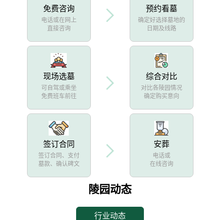
免费咨询
预约看墓
电话或在网上
确定好选择墓地的
直接咨询
日期及线路
现场选墓
综合对比
可自驾或乘坐
对比各陵园情况
免费班车前往
确定购买意向
签订合同
安葬
签订合同、支付
电话或
墓款、确认碑文
在线咨询
陵园动态
行业动态