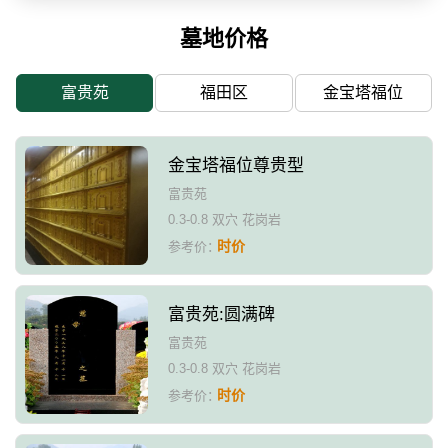
墓地价格
富贵苑
福田区
金宝塔福位
金宝塔福位尊贵型
富贵苑
0.3-0.8 双穴 花岗岩
时价
参考价：
富贵苑:圆满碑
富贵苑
0.3-0.8 双穴 花岗岩
时价
参考价：