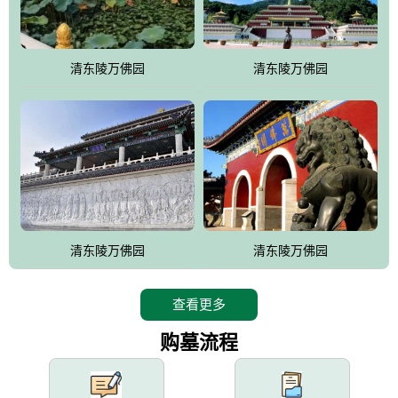
园手法相结合的默契操作，建成一处特色鲜明、服务周全、环境优
美、民族风格突出，与周边文物古迹交相呼应的极具吸引力的花园
式园林。
清东陵万佛园
清东陵万佛园
万佛园工程一期占地448亩，目前完成投资近12亿元人民币，园区采
用全仿古式建筑，寻求与世界文化遗产地清东陵的和谐统一，在园
区建设中寻求陵园建设与景区建设的有机融合，充分发挥独一无二
的地形优势，打造现代艺术园林，建设旅游景观、寺庙、酒店等综
合服务设施，服务于陵园经营，使企业的多元化经营项目相互依
托、相互促进，园区绿化覆盖率达90%。
设计建造各种墓地墓位3万个；主体建筑金宝塔，墓位容量8万个，
能适应不同消费阶层的需求，为客户提供墓碑设计制作服务、特色
清东陵万佛园
清东陵万佛园
落葬服务、代客祭扫服务、网上祭扫服务、祭奠商品服务等全方位
的一条龙服务。
查看更多
购墓流程