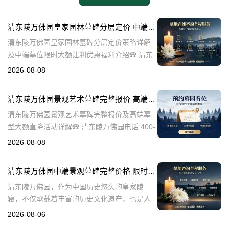
清东陵万佛园皇家园林墓碑分层定价 中端墓位限时大额让利详解及优惠福利
清东陵万佛园皇家园林墓碑分层定价策略详解
及中端墓位限时大额让利优惠福利介绍☎ 清东
陵万佛园电话:400-838-5063清东陵万佛园，作
2026-08-08
为中国皇家陵寝的重要代表，不仅承载着丰富
的历史文化价值，更是无
清东陵万佛园景观艺术墓碑完整报价 高端墓型大额直降活动详解
清东陵万佛园景观艺术墓碑完整报价及高端墓
型大额直降活动详解☎ 清东陵万佛园电话:400-
838-5063清东陵万佛园，作为中国历史悠久的
2026-08-08
陵寝之一，承载着丰富的文化底蕴和历史价
值。近年来，随着人们对身
清东陵万佛园中端景观墓碑完整价格 限时减免多年管理费详解
清东陵万佛园，作为中国历史悠久的皇家陵
寝，不仅承载着丰富的历史文化遗产，也是人
们缅怀先人、寄托哀思的重要场所。近年来，
2026-08-06
随着人们对墓地景观要求的提升，中端景观墓