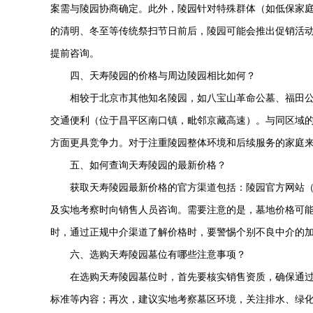
案需与陵园协商确定。此外，陵园针对特殊群体（如低保家
的清明、冬至等传统祭扫节日前后，陵园可能会推出促销活
提前咨询。
四、
天寿陵园
的价格与周边陵园相比如何？
相较于北京市其他知名陵园，如八宝山革命公墓、
福田
交通便利（位于昌平区南口镇，毗邻京藏高速）。与同区域
方面更具竞争力。对于注重陵园整体环境和后续服务的家庭
五、如何查询
天寿陵园
的最新价格？
获取
天寿陵园
最新价格的官方渠道包括：陵园官方网站
及实地考察时向销售人员咨询。需要注意的是，墓地价格可
时，通过正规中介渠道了解价格时，要警惕个别不良中介的
六、选购
天寿陵园
墓位有哪些注意事项？
在选购
天寿陵园
墓位时，首先要核实销售资质，确保通
标准等内容；再次，建议实地考察墓区环境，关注排水、绿