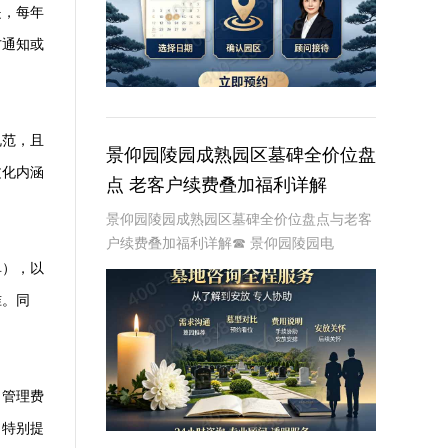
是，每年
方通知或
规范，且
景仰园陵园成熟园区墓碑全价位盘
文化内涵
点 老客户续费叠加福利详解
景仰园陵园成熟园区墓碑全价位盘点与老客
户续费叠加福利详解☎ 景仰园陵园电
话:400-838-5063在人生的旅途中，每个人
单），以
都会面临生老病死的自然规律。当亲人离
准。同
去，我们如何安放他们的灵魂，成为了一个
重
、管理费
。特别提