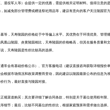
庭、退役军人等）会提供一定的优惠，需提供相关证明材料。值得注意的
动，如减免部分管理费或赠送祭祀用品等，建议有意向的客户关注陵园官
公墓
等，
天寿陵园
的价格处于中等偏上水平。其优势在于环境优美、管理
的凤凰山陵园、
炎黄陵园
相比，
天寿陵园
的价格略高，但其在服务质量和
来说，
天寿陵园
是性价比较高的选择。
（通常会有基础价格公示）、官方客服电话（建议直接咨询获取详细报价
能会根据市场情况和政策调整而变动，因此建议以陵园最新公布的信息为
加价行为，最好直接与陵园对接。
过正规渠道购买；其次要详细了解合同条款，特别是关于墓位使用权年限
化等细节；最后，比较不同墓位的性价比，根据家庭预算和需求做出选择