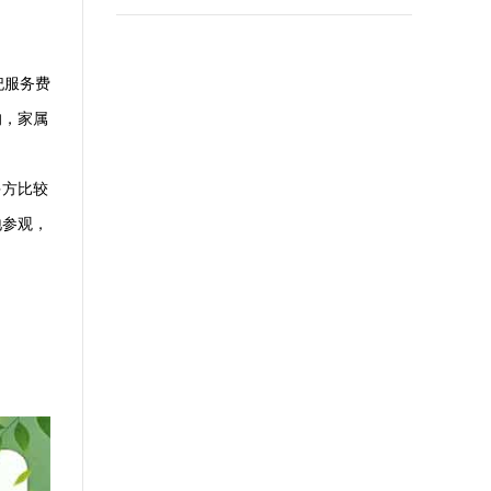
祀服务费
的，家属
多方比较
地参观，