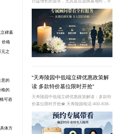
日益增长的需求，尤其是在选择墓地时，不
仅注重其位置和环境，还关注其价格和性价
比。惠灵山陵园作为一家知名的大型陵园，
提供多种类型的墓碑和安葬方式，以满足不
同客户的需
统立碑墓
，价格
万元之
“天寿陵园中低端立碑优惠政策解
注意的
读 多款特价墓位限时开抢”
价格的
天寿陵园中低端立碑优惠政策解读：多款特
价格可咨
价墓位限时开抢☎ 天寿陵园电话:400-838-
5063在现代社会，随着人们对生命和死亡的
尊重与理解不断加深，陵园作为安息逝者的
神圣之地，其服务质量和性价比也日
，具体方