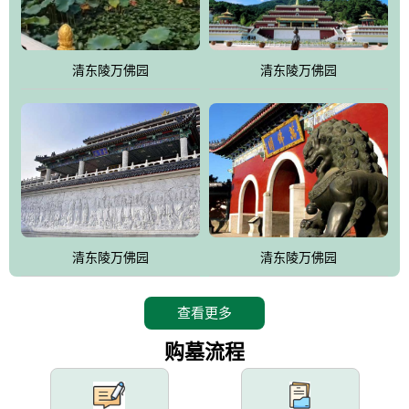
园手法相结合的默契操作，建成一处特色鲜明、服务周全、环境优
美、民族风格突出，与周边文物古迹交相呼应的极具吸引力的花园
式园林。
清东陵万佛园
清东陵万佛园
万佛园工程一期占地448亩，目前完成投资近12亿元人民币，园区采
用全仿古式建筑，寻求与世界文化遗产地清东陵的和谐统一，在园
区建设中寻求陵园建设与景区建设的有机融合，充分发挥独一无二
的地形优势，打造现代艺术园林，建设旅游景观、寺庙、酒店等综
合服务设施，服务于陵园经营，使企业的多元化经营项目相互依
托、相互促进，园区绿化覆盖率达90%。
设计建造各种墓地墓位3万个；主体建筑金宝塔，墓位容量8万个，
能适应不同消费阶层的需求，为客户提供墓碑设计制作服务、特色
清东陵万佛园
清东陵万佛园
落葬服务、代客祭扫服务、网上祭扫服务、祭奠商品服务等全方位
的一条龙服务。
查看更多
购墓流程