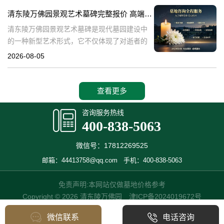
产，也成为了现代人们选择
清东陵万佛园景观艺术墓碑完整报价 高端墓型大额直降活动详解
清东陵万佛园景观艺术墓碑是现代墓园建设中
的一种新型艺术形式，它不仅体现了对逝者的
尊重和缅怀，更是一种文化艺术的传承。本文
2026-08-05
将详细介绍清东陵万佛园景观艺术墓碑的完整
报价以及高端墓型大额直降活动的相关内容，
查看更多
咨询服务热线
400-838-5063
微信号：17812269525
邮箱：44413758@qq.com
手机：400-838-5063
免责声明:本网站仅做墓地价格参考
Copyright © 2026 清东陵万佛园
津ICP备2024019672号
微信联系
电话咨询