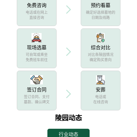
免费咨询
预约看墓
电话或在网上
确定好选择墓地的
直接咨询
日期及线路
现场选墓
综合对比
可自驾或乘坐
对比各陵园情况
免费班车前往
确定购买意向
签订合同
安葬
签订合同、支付
电话或
墓款、确认碑文
在线咨询
陵园动态
行业动态