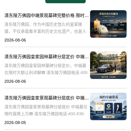
清东陵万佛园中端景观墓碑完整价格 限时减免多年管理费详解
清东陵万佛园，作为中国历史悠久的皇家陵
寝，不仅承载着丰富的历史文化遗产，也是人
们缅怀先人、寄托哀思的重要场所。近年来，
2026-08-06
随着人们对墓地景观要求的提升，中端景观墓
碑逐渐成为了一种流行趋势。本文将详细介绍
清东陵万佛园皇家园林墓碑分层定价 中端墓位限时大额让利详解
清
清东陵万佛园皇家园林墓碑分层定价，中端墓
位限时大额让利详解☎ 清东陵万佛园电话:400-
838-5063清东陵万佛园，作为中国历史上著名
2026-08-06
的皇家陵园之一，承载着丰富的历史文化和独
特的园林艺术。近年来，
清东陵万佛园皇家景观墓碑分层底价 中端墓位限时直降上万
清东陵万佛园皇家景观墓碑分层底价 中端墓位
限时直降上万☎ 清东陵万佛园电话:400-838-
5063清东陵万佛园，作为中国历史上著名的皇
2026-08-05
家陵寝之一，不仅承载着丰富的历史文化遗