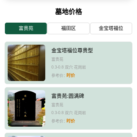
墓地价格
富贵苑
福田区
金宝塔福位
金宝塔福位尊贵型
富贵苑
0.3-0.8 双穴 花岗岩
时价
参考价：
富贵苑:圆满碑
富贵苑
0.3-0.8 双穴 花岗岩
时价
参考价：