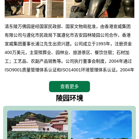
清东陵万佛园是经国家民政部、国家文物局批准，由香港宣威集团
有限公司与遵化市民政局下属遵化市吉安园林陵园公司合作，香港
宣威集团董事长浦江先生出资兴建。公司成立于1993年，注册资金
400万美元，主营殡葬业、园林业、旅游景区、餐饮住宿；石材加
工；工艺品、农副产品销售等。公司执行董事会制度，2004年通过
ISO9001质量管理体系认证和ISO14001环境管理体系认证。2004年
12月，万佛园被国家旅游局评定为国家4A级旅游区，是国内第一家
查看更多
拥有4A级旅游区头衔的花园式陵园，园内建有四星级酒店一座。
万佛园位于遵化市境内，座落在世界文化遗产清东陵地形墙内，地
陵园环境
形绝佳，地理位置优越，交通便利。公司以“建设全国顶级人生后花
园、打造佛教精品旅游圣地”为目标，以海外归侨、国内外知名人士
的墓地安葬、祭祀吊亡并结合旅游参观构成其主要使用功能；以苍
郁绚丽、优雅宜人的园林景观构成其外部形象。通过墓园建设与造