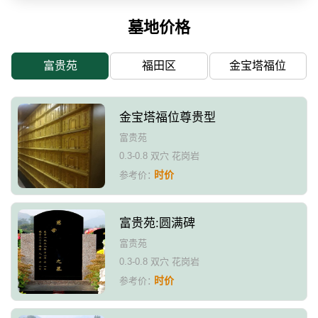
墓地价格
富贵苑
福田区
金宝塔福位
金宝塔福位尊贵型
富贵苑
0.3-0.8 双穴 花岗岩
时价
参考价：
富贵苑:圆满碑
富贵苑
0.3-0.8 双穴 花岗岩
时价
参考价：