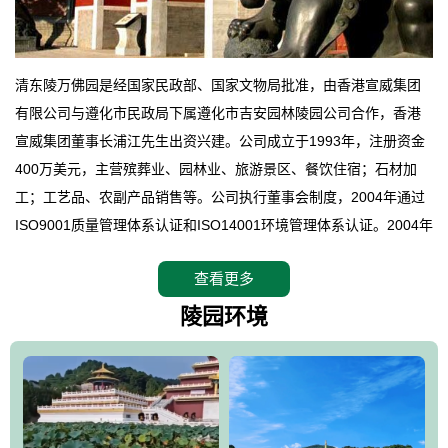
清东陵万佛园是经国家民政部、国家文物局批准，由香港宣威集团
有限公司与遵化市民政局下属遵化市吉安园林陵园公司合作，香港
宣威集团董事长浦江先生出资兴建。公司成立于1993年，注册资金
400万美元，主营殡葬业、园林业、旅游景区、餐饮住宿；石材加
工；工艺品、农副产品销售等。公司执行董事会制度，2004年通过
ISO9001质量管理体系认证和ISO14001环境管理体系认证。2004年
12月，万佛园被国家旅游局评定为国家4A级旅游区，是国内第一家
查看更多
拥有4A级旅游区头衔的花园式陵园，园内建有四星级酒店一座。
万佛园位于遵化市境内，座落在世界文化遗产清东陵地形墙内，地
陵园环境
形绝佳，地理位置优越，交通便利。公司以“建设全国顶级人生后花
园、打造佛教精品旅游圣地”为目标，以海外归侨、国内外知名人士
的墓地安葬、祭祀吊亡并结合旅游参观构成其主要使用功能；以苍
郁绚丽、优雅宜人的园林景观构成其外部形象。通过墓园建设与造