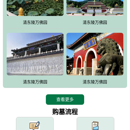
园手法相结合的默契操作，建成一处特色鲜明、服务周全、环境优
美、民族风格突出，与周边文物古迹交相呼应的极具吸引力的花园
式园林。
清东陵万佛园
清东陵万佛园
万佛园工程一期占地448亩，目前完成投资近12亿元人民币，园区采
用全仿古式建筑，寻求与世界文化遗产地清东陵的和谐统一，在园
区建设中寻求陵园建设与景区建设的有机融合，充分发挥独一无二
的地形优势，打造现代艺术园林，建设旅游景观、寺庙、酒店等综
合服务设施，服务于陵园经营，使企业的多元化经营项目相互依
托、相互促进，园区绿化覆盖率达90%。
设计建造各种墓地墓位3万个；主体建筑金宝塔，墓位容量8万个，
能适应不同消费阶层的需求，为客户提供墓碑设计制作服务、特色
清东陵万佛园
清东陵万佛园
落葬服务、代客祭扫服务、网上祭扫服务、祭奠商品服务等全方位
的一条龙服务。
查看更多
购墓流程