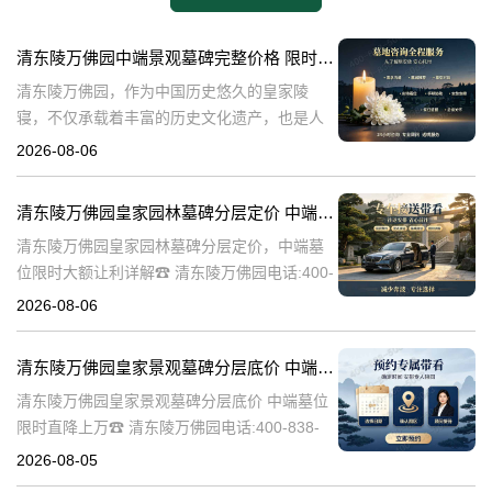
清东陵万佛园中端景观墓碑完整价格 限时减免多年管理费详解
清东陵万佛园，作为中国历史悠久的皇家陵
寝，不仅承载着丰富的历史文化遗产，也是人
们缅怀先人、寄托哀思的重要场所。近年来，
2026-08-06
随着人们对墓地景观要求的提升，中端景观墓
碑逐渐成为了一种流行趋势。本文将详细介绍
清东陵万佛园皇家园林墓碑分层定价 中端墓位限时大额让利详解
清
清东陵万佛园皇家园林墓碑分层定价，中端墓
位限时大额让利详解☎ 清东陵万佛园电话:400-
838-5063清东陵万佛园，作为中国历史上著名
2026-08-06
的皇家陵园之一，承载着丰富的历史文化和独
特的园林艺术。近年来，
清东陵万佛园皇家景观墓碑分层底价 中端墓位限时直降上万
清东陵万佛园皇家景观墓碑分层底价 中端墓位
限时直降上万☎ 清东陵万佛园电话:400-838-
5063清东陵万佛园，作为中国历史上著名的皇
2026-08-05
家陵寝之一，不仅承载着丰富的历史文化遗