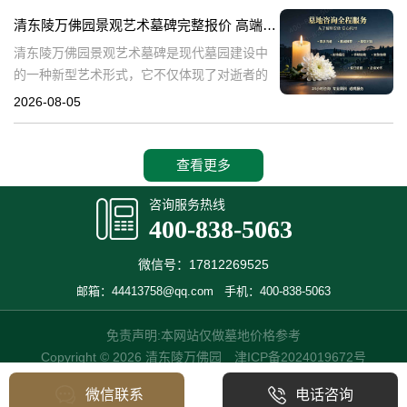
产，也成为了现代人们选择
清东陵万佛园景观艺术墓碑完整报价 高端墓型大额直降活动详解
清东陵万佛园景观艺术墓碑是现代墓园建设中
的一种新型艺术形式，它不仅体现了对逝者的
尊重和缅怀，更是一种文化艺术的传承。本文
2026-08-05
将详细介绍清东陵万佛园景观艺术墓碑的完整
报价以及高端墓型大额直降活动的相关内容，
查看更多
咨询服务热线
400-838-5063
微信号：17812269525
邮箱：44413758@qq.com
手机：400-838-5063
免责声明:本网站仅做墓地价格参考
Copyright © 2026 清东陵万佛园
津ICP备2024019672号
微信联系
电话咨询