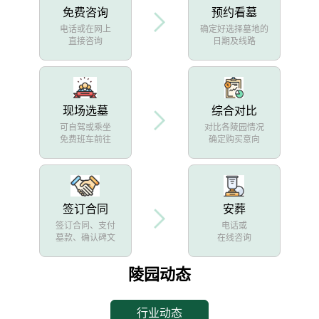
免费咨询
预约看墓
电话或在网上
确定好选择墓地的
直接咨询
日期及线路
现场选墓
综合对比
可自驾或乘坐
对比各陵园情况
免费班车前往
确定购买意向
签订合同
安葬
签订合同、支付
电话或
墓款、确认碑文
在线咨询
陵园动态
行业动态