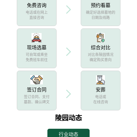
免费咨询
预约看墓
电话或在网上
确定好选择墓地的
直接咨询
日期及线路
现场选墓
综合对比
可自驾或乘坐
对比各陵园情况
免费班车前往
确定购买意向
签订合同
安葬
签订合同、支付
电话或
墓款、确认碑文
在线咨询
陵园动态
行业动态