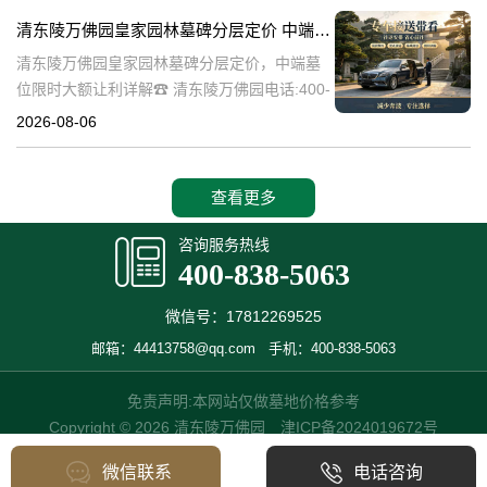
碑逐渐成为了一种流行趋势。本文将详细介绍
清东陵万佛园皇家园林墓碑分层定价 中端墓位限时大额让利详解
清
清东陵万佛园皇家园林墓碑分层定价，中端墓
位限时大额让利详解☎ 清东陵万佛园电话:400-
838-5063清东陵万佛园，作为中国历史上著名
2026-08-06
的皇家陵园之一，承载着丰富的历史文化和独
特的园林艺术。近年来，
查看更多
咨询服务热线
400-838-5063
微信号：17812269525
邮箱：44413758@qq.com
手机：400-838-5063
免责声明:本网站仅做墓地价格参考
Copyright © 2026 清东陵万佛园
津ICP备2024019672号
微信联系
电话咨询