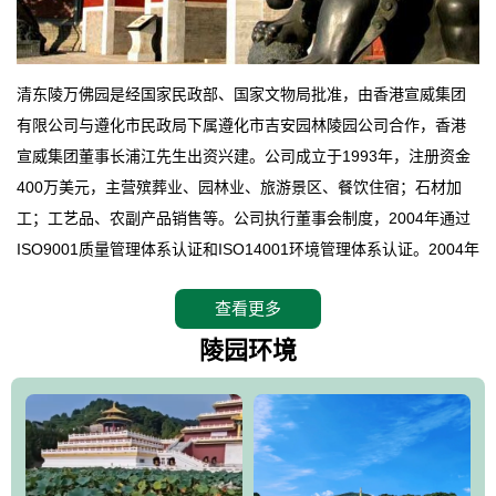
清东陵万佛园是经国家民政部、国家文物局批准，由香港宣威集团
有限公司与遵化市民政局下属遵化市吉安园林陵园公司合作，香港
宣威集团董事长浦江先生出资兴建。公司成立于1993年，注册资金
400万美元，主营殡葬业、园林业、旅游景区、餐饮住宿；石材加
工；工艺品、农副产品销售等。公司执行董事会制度，2004年通过
ISO9001质量管理体系认证和ISO14001环境管理体系认证。2004年
12月，万佛园被国家旅游局评定为国家4A级旅游区，是国内第一家
查看更多
拥有4A级旅游区头衔的花园式陵园，园内建有四星级酒店一座。
万佛园位于遵化市境内，座落在世界文化遗产清东陵地形墙内，地
陵园环境
形绝佳，地理位置优越，交通便利。公司以“建设全国顶级人生后花
园、打造佛教精品旅游圣地”为目标，以海外归侨、国内外知名人士
的墓地安葬、祭祀吊亡并结合旅游参观构成其主要使用功能；以苍
郁绚丽、优雅宜人的园林景观构成其外部形象。通过墓园建设与造