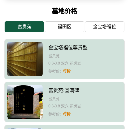
墓地价格
富贵苑
福田区
金宝塔福位
金宝塔福位尊贵型
富贵苑
0.3-0.8 双穴 花岗岩
时价
参考价：
富贵苑:圆满碑
富贵苑
0.3-0.8 双穴 花岗岩
时价
参考价：