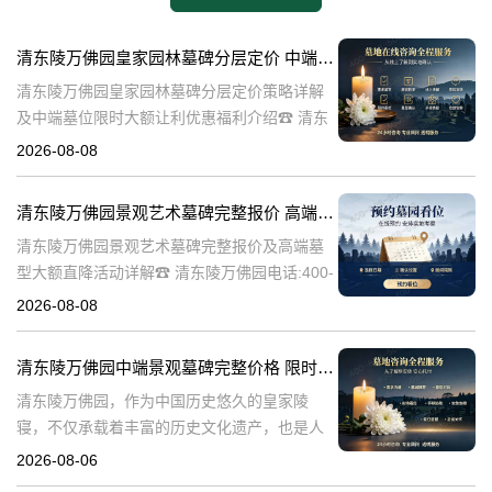
清东陵万佛园皇家园林墓碑分层定价 中端墓位限时大额让利详解及优惠福利
清东陵万佛园皇家园林墓碑分层定价策略详解
及中端墓位限时大额让利优惠福利介绍☎ 清东
陵万佛园电话:400-838-5063清东陵万佛园，作
2026-08-08
为中国皇家陵寝的重要代表，不仅承载着丰富
的历史文化价值，更是无
清东陵万佛园景观艺术墓碑完整报价 高端墓型大额直降活动详解
清东陵万佛园景观艺术墓碑完整报价及高端墓
型大额直降活动详解☎ 清东陵万佛园电话:400-
838-5063清东陵万佛园，作为中国历史悠久的
2026-08-08
陵寝之一，承载着丰富的文化底蕴和历史价
值。近年来，随着人们对身
清东陵万佛园中端景观墓碑完整价格 限时减免多年管理费详解
清东陵万佛园，作为中国历史悠久的皇家陵
寝，不仅承载着丰富的历史文化遗产，也是人
们缅怀先人、寄托哀思的重要场所。近年来，
2026-08-06
随着人们对墓地景观要求的提升，中端景观墓