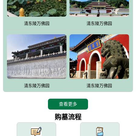
园手法相结合的默契操作，建成一处特色鲜明、服务周全、环境优
美、民族风格突出，与周边文物古迹交相呼应的极具吸引力的花园
式园林。
清东陵万佛园
清东陵万佛园
万佛园工程一期占地448亩，目前完成投资近12亿元人民币，园区采
用全仿古式建筑，寻求与世界文化遗产地清东陵的和谐统一，在园
区建设中寻求陵园建设与景区建设的有机融合，充分发挥独一无二
的地形优势，打造现代艺术园林，建设旅游景观、寺庙、酒店等综
合服务设施，服务于陵园经营，使企业的多元化经营项目相互依
托、相互促进，园区绿化覆盖率达90%。
设计建造各种墓地墓位3万个；主体建筑金宝塔，墓位容量8万个，
能适应不同消费阶层的需求，为客户提供墓碑设计制作服务、特色
清东陵万佛园
清东陵万佛园
落葬服务、代客祭扫服务、网上祭扫服务、祭奠商品服务等全方位
的一条龙服务。
查看更多
购墓流程