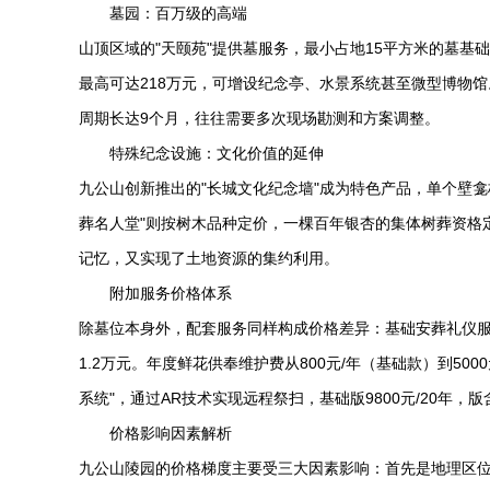
墓园：百万级的高端
山顶区域的"天颐苑"提供墓服务，最小占地15平方米的墓基
最高可达218万元，可增设纪念亭、水景系统甚至微型博物
周期长达9个月，往往需要多次现场勘测和方案调整。
特殊纪念设施：文化价值的延伸
九公山创新推出的"长城文化纪念墙"成为特色产品，单个壁龛
葬名人堂"则按树木品种定价，一棵百年银杏的集体树葬资格定
记忆，又实现了土地资源的集约利用。
附加服务价格体系
除墓位本身外，配套服务同样构成价格差异：基础安葬礼仪服务
1.2万元。年度鲜花供奉维护费从800元/年（基础款）到50
系统"，通过AR技术实现远程祭扫，基础版9800元/20年，
价格影响因素解析
九公山陵园
的价格梯度主要受三大因素影响：首先是地理区位