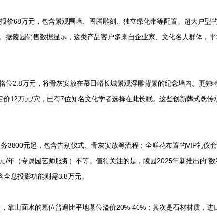
础报价68万元，包含景观围墙、图腾雕刻、独立绿化带等配置。超大户型的
馆。据陵园销售数据显示，这类产品客户多来自企业家、文化名人群体，平
格位2.8万元，将骨灰安放在慕田峪长城景观浮雕背景的纪念墙内。更独特
价12万元/穴，已有7位知名文化学者选择在此长眠。这些创新葬式既传
3800元起，包含告别仪式、骨灰安放等流程；全鲜花布置的VIP礼仪
00元/年（专属园艺师服务）不等。值得关注的是，陵园2025年新推出的"
版含全息投影功能则需3.8万元。
，靠山面水的墓位普遍比平地墓位溢价20%-40%；其次是石材材质，进