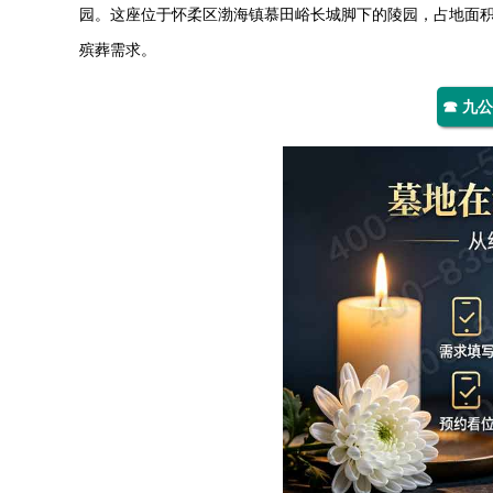
园。这座位于怀柔区渤海镇慕田峪长城脚下的陵园，占地面
殡葬需求。
☎ 九公