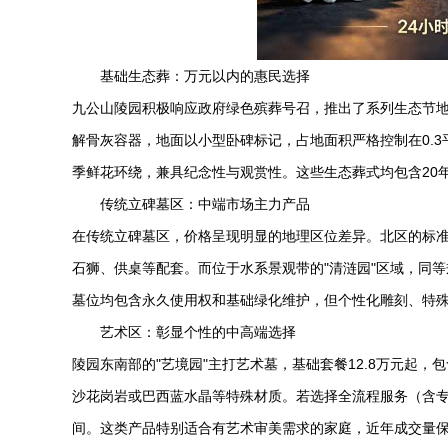
基础生态葬：万元以内的惠民选择
九公山陵园
积极响应政府绿色殡葬号召，推出了系列生态节地葬
解骨灰容器，地面以小型卧碑标记，占地面积严格控制在0.3
季鲜花环绕，兼具纪念性与观赏性。这些生态葬式均包含20年
传统立碑墓区：中端市场主力产品
在传统立碑墓区，价格呈现明显的地理区位差异。北区的标准单
石狮、供桌等配套。而位于水系景观带的"清涟园"区域，同等规
墓位均包含永久使用权和基础绿化维护，但个性化雕刻、特
艺术区：彰显个性的中高端选择
陵园东南部的"艺境园"主打艺术墓，基础套餐12.8万元起
沙花岗岩或巴西蓝水晶等特殊材质。若选择全流程服务（含专属
间。这类产品特别适合有艺术审美需求的家庭，近年成交量保