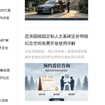
20穴墓
均决策
思亲园陵园定制人文墓碑定价明细
的"树
纪念空间免费开放使用详解
承文化
在思亲园陵园，我们深知每一座墓碑都承载
着对逝者的深深怀念和对生者的美好祝愿。
因此，我们精心定制的人文墓碑不仅是对逝
者的永恒纪念，更是生者情感的寄托。本文
套餐则需
将详细介绍思亲园陵园定制人文墓碑的定价
数字纪念
明细以及纪
口花岗