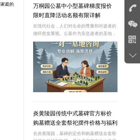
同家庭的
万桐园公墓中小型墓碑梯度报价
限时直降活动名额有限详解
在现代社会，人们对生命的尊重和对逝者的
缅怀愈发重视。公墓作为安息逝者的圣地，
其墓碑的选择不仅是对逝者的纪念，也是生
者情感的寄托。万桐园公墓作为一家知名的
大型公墓，一直致力于提供高品质、个性化
的墓碑服务
炎黄陵园传统中式墓碑官方标价
购墓赠送全套祭祀摆件价格与福利
深度解析
在炎黄陵园，墓碑的定价和购墓赠送全套祭