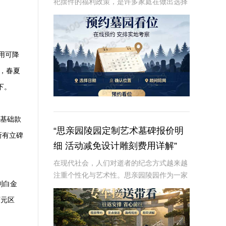
祀摆件的福利政策，是许多家庭在做出选择
时的重要考虑因素。本文将从专业角度深入
解析这些内容，为读者提供有价值、信息丰
富的信息。☎ 炎黄陵园电话:400-838-50
用可降
方，春夏
下。
含基础款
“思亲园陵园定制艺术墓碑报价明
所有立碑
细 活动减免设计雕刻费用详解”
在现代社会，人们对逝者的纪念方式越来越
注重个性化与艺术性。思亲园陵园作为一家
利白金
专业的陵园服务提供商，推出了定制艺术墓
碑服务，以满足客户对逝者的特殊纪念需
万元区
求。本文将详细介绍思亲园陵园定制艺术墓
碑的报价明细