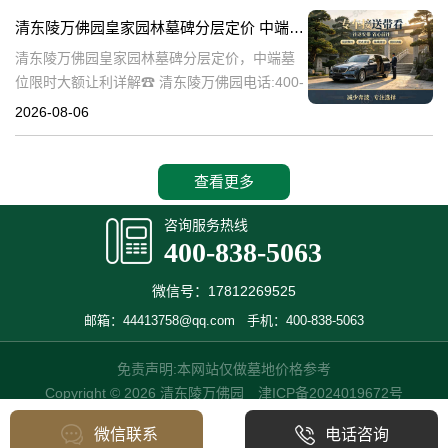
碑逐渐成为了一种流行趋势。本文将详细介绍
清东陵万佛园皇家园林墓碑分层定价 中端墓位限时大额让利详解
清
清东陵万佛园皇家园林墓碑分层定价，中端墓
位限时大额让利详解☎ 清东陵万佛园电话:400-
838-5063清东陵万佛园，作为中国历史上著名
2026-08-06
的皇家陵园之一，承载着丰富的历史文化和独
特的园林艺术。近年来，
查看更多
咨询服务热线
400-838-5063
微信号：17812269525
邮箱：44413758@qq.com
手机：400-838-5063
免责声明:本网站仅做墓地价格参考
Copyright © 2026 清东陵万佛园
津ICP备2024019672号
微信联系
电话咨询