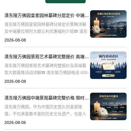
清东陵万佛园皇家园林墓碑分层定价 中端墓位限时大额让利详解及优惠福利
清东陵万佛园皇家园林墓碑分层定价策略详解
及中端墓位限时大额让利优惠福利介绍☎ 清东
陵万佛园电话:400-838-5063清东陵万佛园，作
2026-08-08
为中国皇家陵寝的重要代表，不仅承载着丰富
的历史文化价值，更是无
清东陵万佛园景观艺术墓碑完整报价 高端墓型大额直降活动详解
清东陵万佛园景观艺术墓碑完整报价及高端墓
型大额直降活动详解☎ 清东陵万佛园电话:400-
838-5063清东陵万佛园，作为中国历史悠久的
2026-08-08
陵寝之一，承载着丰富的文化底蕴和历史价
值。近年来，随着人们对身
清东陵万佛园中端景观墓碑完整价格 限时减免多年管理费详解
清东陵万佛园，作为中国历史悠久的皇家陵
寝，不仅承载着丰富的历史文化遗产，也是人
们缅怀先人、寄托哀思的重要场所。近年来，
2026-08-06
随着人们对墓地景观要求的提升，中端景观墓