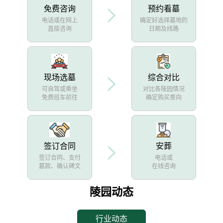
免费咨询
预约看墓
电话或在网上
确定好选择墓地的
直接咨询
日期及线路
现场选墓
综合对比
可自驾或乘坐
对比各陵园情况
免费班车前往
确定购买意向
签订合同
安葬
签订合同、支付
电话或
墓款、确认碑文
在线咨询
陵园动态
行业动态