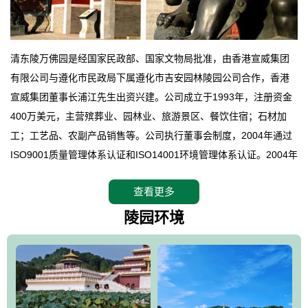
清东陵万佛园是经国家民政部、国家文物局批准，由香港宣威集团
有限公司与遵化市民政局下属遵化市吉安园林陵园公司合作，香港
宣威集团董事长浦江先生出资兴建。公司成立于1993年，注册资金
400万美元，主营殡葬业、园林业、旅游景区、餐饮住宿；石材加
工；工艺品、农副产品销售等。公司执行董事会制度，2004年通过
ISO9001质量管理体系认证和ISO14001环境管理体系认证。2004年
12月，万佛园被国家旅游局评定为国家4A级旅游区，是国内第一家
查看更多
拥有4A级旅游区头衔的花园式陵园，园内建有四星级酒店一座。
万佛园位于遵化市境内，座落在世界文化遗产清东陵地形墙内，地
陵园环境
形绝佳，地理位置优越，交通便利。公司以“建设全国顶级人生后花
园、打造佛教精品旅游圣地”为目标，以海外归侨、国内外知名人士
的墓地安葬、祭祀吊亡并结合旅游参观构成其主要使用功能；以苍
郁绚丽、优雅宜人的园林景观构成其外部形象。通过墓园建设与造