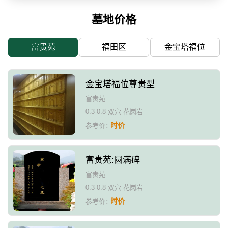
墓地价格
富贵苑
福田区
金宝塔福位
金宝塔福位尊贵型
富贵苑
0.3-0.8 双穴 花岗岩
时价
参考价：
富贵苑:圆满碑
富贵苑
0.3-0.8 双穴 花岗岩
时价
参考价：