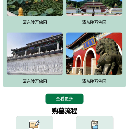
园手法相结合的默契操作，建成一处特色鲜明、服务周全、环境优
美、民族风格突出，与周边文物古迹交相呼应的极具吸引力的花园
式园林。
清东陵万佛园
清东陵万佛园
万佛园工程一期占地448亩，目前完成投资近12亿元人民币，园区采
用全仿古式建筑，寻求与世界文化遗产地清东陵的和谐统一，在园
区建设中寻求陵园建设与景区建设的有机融合，充分发挥独一无二
的地形优势，打造现代艺术园林，建设旅游景观、寺庙、酒店等综
合服务设施，服务于陵园经营，使企业的多元化经营项目相互依
托、相互促进，园区绿化覆盖率达90%。
设计建造各种墓地墓位3万个；主体建筑金宝塔，墓位容量8万个，
能适应不同消费阶层的需求，为客户提供墓碑设计制作服务、特色
清东陵万佛园
清东陵万佛园
落葬服务、代客祭扫服务、网上祭扫服务、祭奠商品服务等全方位
的一条龙服务。
查看更多
购墓流程