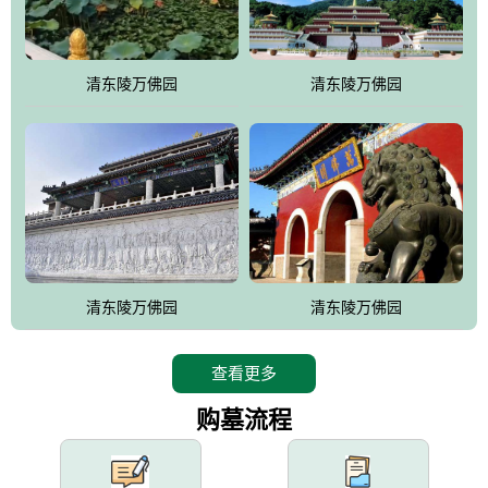
园手法相结合的默契操作，建成一处特色鲜明、服务周全、环境优
美、民族风格突出，与周边文物古迹交相呼应的极具吸引力的花园
式园林。
清东陵万佛园
清东陵万佛园
万佛园工程一期占地448亩，目前完成投资近12亿元人民币，园区采
用全仿古式建筑，寻求与世界文化遗产地清东陵的和谐统一，在园
区建设中寻求陵园建设与景区建设的有机融合，充分发挥独一无二
的地形优势，打造现代艺术园林，建设旅游景观、寺庙、酒店等综
合服务设施，服务于陵园经营，使企业的多元化经营项目相互依
托、相互促进，园区绿化覆盖率达90%。
设计建造各种墓地墓位3万个；主体建筑金宝塔，墓位容量8万个，
能适应不同消费阶层的需求，为客户提供墓碑设计制作服务、特色
清东陵万佛园
清东陵万佛园
落葬服务、代客祭扫服务、网上祭扫服务、祭奠商品服务等全方位
的一条龙服务。
查看更多
购墓流程