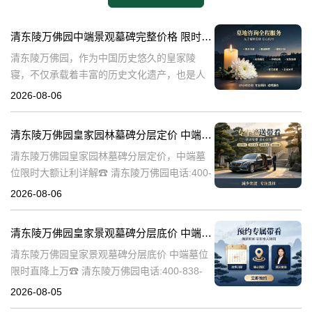
清东陵万佛园中端景观墓碑完整价格 限时减免多年管理费详解
清东陵万佛园，作为中国历史悠久的皇家陵
寝，不仅承载着丰富的历史文化遗产，也是人
们缅怀先人、寄托哀思的重要场所。近年来，
2026-08-06
随着人们对墓地景观要求的提升，中端景观墓
碑逐渐成为了一种流行趋势。本文将详细介绍
清东陵万佛园皇家园林墓碑分层定价 中端墓位限时大额让利详解
清
清东陵万佛园皇家园林墓碑分层定价，中端墓
位限时大额让利详解☎ 清东陵万佛园电话:400-
838-5063清东陵万佛园，作为中国历史上著名
2026-08-06
的皇家陵园之一，承载着丰富的历史文化和独
特的园林艺术。近年来，
清东陵万佛园皇家景观墓碑分层底价 中端墓位限时直降上万
清东陵万佛园皇家景观墓碑分层底价 中端墓位
限时直降上万☎ 清东陵万佛园电话:400-838-
5063清东陵万佛园，作为中国历史上著名的皇
2026-08-05
家陵寝之一，不仅承载着丰富的历史文化遗