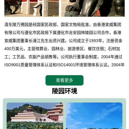
清东陵万佛园是经国家民政部、国家文物局批准，由香港宣威集团
有限公司与遵化市民政局下属遵化市吉安园林陵园公司合作，香港
宣威集团董事长浦江先生出资兴建。公司成立于1993年，注册资金
400万美元，主营殡葬业、园林业、旅游景区、餐饮住宿；石材加
工；工艺品、农副产品销售等。公司执行董事会制度，2004年通过
ISO9001质量管理体系认证和ISO14001环境管理体系认证。2004年
12月，万佛园被国家旅游局评定为国家4A级旅游区，是国内第一家
查看更多
拥有4A级旅游区头衔的花园式陵园，园内建有四星级酒店一座。
万佛园位于遵化市境内，座落在世界文化遗产清东陵地形墙内，地
陵园环境
形绝佳，地理位置优越，交通便利。公司以“建设全国顶级人生后花
园、打造佛教精品旅游圣地”为目标，以海外归侨、国内外知名人士
的墓地安葬、祭祀吊亡并结合旅游参观构成其主要使用功能；以苍
郁绚丽、优雅宜人的园林景观构成其外部形象。通过墓园建设与造