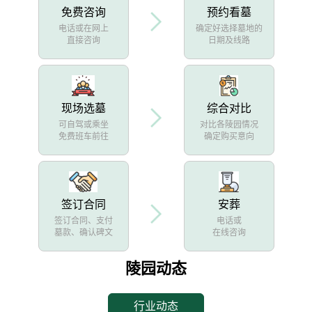
免费咨询
预约看墓
电话或在网上
确定好选择墓地的
直接咨询
日期及线路
现场选墓
综合对比
可自驾或乘坐
对比各陵园情况
免费班车前往
确定购买意向
签订合同
安葬
签订合同、支付
电话或
墓款、确认碑文
在线咨询
陵园动态
行业动态