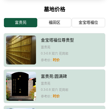
墓地价格
富贵苑
福田区
金宝塔福位
金宝塔福位尊贵型
富贵苑
0.3-0.8 双穴 花岗岩
时价
参考价：
富贵苑:圆满碑
富贵苑
0.3-0.8 双穴 花岗岩
时价
参考价：