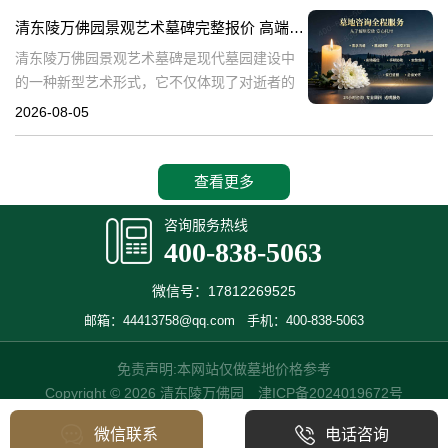
产，也成为了现代人们选择
清东陵万佛园景观艺术墓碑完整报价 高端墓型大额直降活动详解
清东陵万佛园景观艺术墓碑是现代墓园建设中
的一种新型艺术形式，它不仅体现了对逝者的
尊重和缅怀，更是一种文化艺术的传承。本文
2026-08-05
将详细介绍清东陵万佛园景观艺术墓碑的完整
报价以及高端墓型大额直降活动的相关内容，
查看更多
咨询服务热线
400-838-5063
微信号：17812269525
邮箱：44413758@qq.com
手机：400-838-5063
免责声明:本网站仅做墓地价格参考
Copyright © 2026 清东陵万佛园
津ICP备2024019672号
微信联系
电话咨询