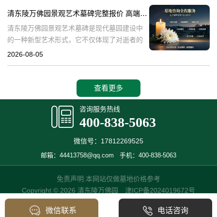
产，也成为了现代人们选择
清东陵万佛园景观艺术墓碑完整报价 高端墓型大额直降活动详解
清东陵万佛园景观艺术墓碑是现代墓园建设中
的一种新型艺术形式，它不仅体现了对逝者的
尊重和缅怀，更是一种文化艺术的传承。本文
2026-08-05
将详细介绍清东陵万佛园景观艺术墓碑的完整
报价以及高端墓型大额直降活动的相关内容，
查看更多
咨询服务热线
400-838-5063
微信号：17812269525
邮箱：44413758@qq.com
手机：400-838-5063
免责声明:本网站仅做墓地价格参考
Copyright © 2026 清东陵万佛园
津ICP备2024019672号
微信联系
电话咨询