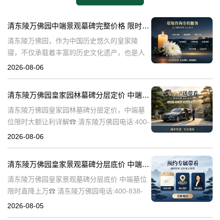
清东陵万佛园中端景观墓碑完整价格 限时减免多年管理费详解
清东陵万佛园，作为中国历史悠久的皇家陵
寝，不仅承载着丰富的历史文化遗产，也是人
们缅怀先人、寄托哀思的重要场所。近年来，
2026-08-06
随着人们对墓地景观要求的提升，中端景观墓
碑逐渐成为了一种流行趋势。本文将详细介绍
清东陵万佛园皇家园林墓碑分层定价 中端墓位限时大额让利详解
清
清东陵万佛园皇家园林墓碑分层定价，中端墓
位限时大额让利详解☎ 清东陵万佛园电话:400-
838-5063清东陵万佛园，作为中国历史上著名
2026-08-06
的皇家陵园之一，承载着丰富的历史文化和独
特的园林艺术。近年来，
清东陵万佛园皇家景观墓碑分层底价 中端墓位限时直降上万
清东陵万佛园皇家景观墓碑分层底价 中端墓位
限时直降上万☎ 清东陵万佛园电话:400-838-
5063清东陵万佛园，作为中国历史上著名的皇
2026-08-05
家陵寝之一，不仅承载着丰富的历史文化遗