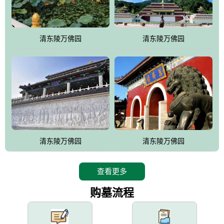
园手法相结合的默契操作，建成一处特色鲜明、服务周全、环境优
美、民族风格突出，与周边文物古迹交相呼应的极具吸引力的花园
式园林。
清东陵万佛园
清东陵万佛园
万佛园工程一期占地448亩，目前完成投资近12亿元人民币，园区采
用全仿古式建筑，寻求与世界文化遗产地清东陵的和谐统一，在园
区建设中寻求陵园建设与景区建设的有机融合，充分发挥独一无二
的地形优势，打造现代艺术园林，建设旅游景观、寺庙、酒店等综
合服务设施，服务于陵园经营，使企业的多元化经营项目相互依
托、相互促进，园区绿化覆盖率达90%。
设计建造各种墓地墓位3万个；主体建筑金宝塔，墓位容量8万个，
能适应不同消费阶层的需求，为客户提供墓碑设计制作服务、特色
清东陵万佛园
清东陵万佛园
落葬服务、代客祭扫服务、网上祭扫服务、祭奠商品服务等全方位
的一条龙服务。
查看更多
购墓流程