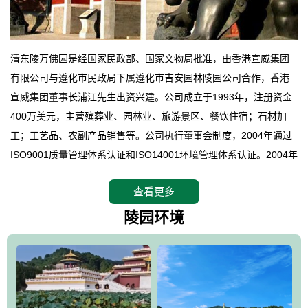
清东陵万佛园是经国家民政部、国家文物局批准，由香港宣威集团
有限公司与遵化市民政局下属遵化市吉安园林陵园公司合作，香港
宣威集团董事长浦江先生出资兴建。公司成立于1993年，注册资金
400万美元，主营殡葬业、园林业、旅游景区、餐饮住宿；石材加
工；工艺品、农副产品销售等。公司执行董事会制度，2004年通过
ISO9001质量管理体系认证和ISO14001环境管理体系认证。2004年
12月，万佛园被国家旅游局评定为国家4A级旅游区，是国内第一家
查看更多
拥有4A级旅游区头衔的花园式陵园，园内建有四星级酒店一座。
万佛园位于遵化市境内，座落在世界文化遗产清东陵地形墙内，地
陵园环境
形绝佳，地理位置优越，交通便利。公司以“建设全国顶级人生后花
园、打造佛教精品旅游圣地”为目标，以海外归侨、国内外知名人士
的墓地安葬、祭祀吊亡并结合旅游参观构成其主要使用功能；以苍
郁绚丽、优雅宜人的园林景观构成其外部形象。通过墓园建设与造