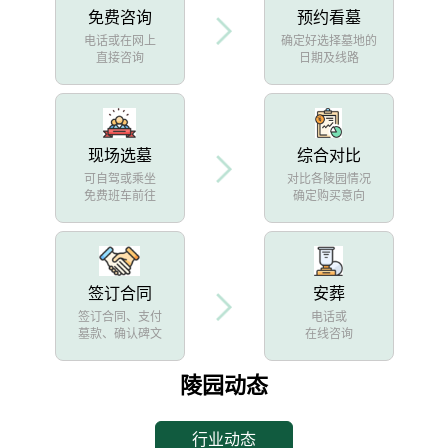
免费咨询
预约看墓
电话或在网上
确定好选择墓地的
直接咨询
日期及线路
现场选墓
综合对比
可自驾或乘坐
对比各陵园情况
免费班车前往
确定购买意向
签订合同
安葬
签订合同、支付
电话或
墓款、确认碑文
在线咨询
陵园动态
行业动态