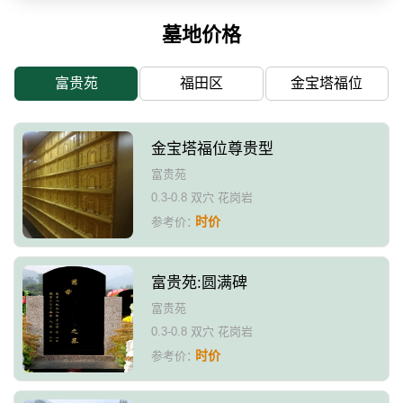
墓地价格
富贵苑
福田区
金宝塔福位
金宝塔福位尊贵型
富贵苑
0.3-0.8 双穴 花岗岩
时价
参考价：
富贵苑:圆满碑
富贵苑
0.3-0.8 双穴 花岗岩
时价
参考价：