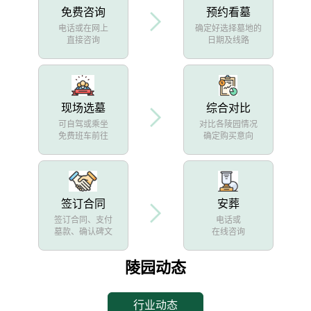
免费咨询
预约看墓
电话或在网上
确定好选择墓地的
直接咨询
日期及线路
现场选墓
综合对比
可自驾或乘坐
对比各陵园情况
免费班车前往
确定购买意向
签订合同
安葬
签订合同、支付
电话或
墓款、确认碑文
在线咨询
陵园动态
行业动态