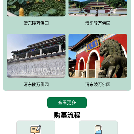
园手法相结合的默契操作，建成一处特色鲜明、服务周全、环境优
美、民族风格突出，与周边文物古迹交相呼应的极具吸引力的花园
式园林。
清东陵万佛园
清东陵万佛园
万佛园工程一期占地448亩，目前完成投资近12亿元人民币，园区采
用全仿古式建筑，寻求与世界文化遗产地清东陵的和谐统一，在园
区建设中寻求陵园建设与景区建设的有机融合，充分发挥独一无二
的地形优势，打造现代艺术园林，建设旅游景观、寺庙、酒店等综
合服务设施，服务于陵园经营，使企业的多元化经营项目相互依
托、相互促进，园区绿化覆盖率达90%。
设计建造各种墓地墓位3万个；主体建筑金宝塔，墓位容量8万个，
能适应不同消费阶层的需求，为客户提供墓碑设计制作服务、特色
清东陵万佛园
清东陵万佛园
落葬服务、代客祭扫服务、网上祭扫服务、祭奠商品服务等全方位
的一条龙服务。
查看更多
购墓流程