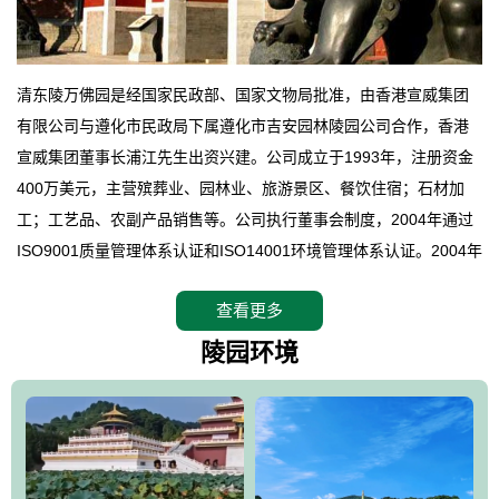
清东陵万佛园是经国家民政部、国家文物局批准，由香港宣威集团
有限公司与遵化市民政局下属遵化市吉安园林陵园公司合作，香港
宣威集团董事长浦江先生出资兴建。公司成立于1993年，注册资金
400万美元，主营殡葬业、园林业、旅游景区、餐饮住宿；石材加
工；工艺品、农副产品销售等。公司执行董事会制度，2004年通过
ISO9001质量管理体系认证和ISO14001环境管理体系认证。2004年
12月，万佛园被国家旅游局评定为国家4A级旅游区，是国内第一家
查看更多
拥有4A级旅游区头衔的花园式陵园，园内建有四星级酒店一座。
万佛园位于遵化市境内，座落在世界文化遗产清东陵地形墙内，地
陵园环境
形绝佳，地理位置优越，交通便利。公司以“建设全国顶级人生后花
园、打造佛教精品旅游圣地”为目标，以海外归侨、国内外知名人士
的墓地安葬、祭祀吊亡并结合旅游参观构成其主要使用功能；以苍
郁绚丽、优雅宜人的园林景观构成其外部形象。通过墓园建设与造