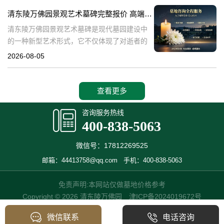
产，也成为了现代人们选择
清东陵万佛园景观艺术墓碑完整报价 高端墓型大额直降活动详解
清东陵万佛园景观艺术墓碑是现代墓园建设中
的一种新型艺术形式，它不仅体现了对逝者的
尊重和缅怀，更是一种文化艺术的传承。本文
2026-08-05
将详细介绍清东陵万佛园景观艺术墓碑的完整
报价以及高端墓型大额直降活动的相关内容，
查看更多
咨询服务热线
400-838-5063
微信号：17812269525
邮箱：44413758@qq.com
手机：400-838-5063
免责声明:本网站仅做墓地价格参考
Copyright © 2026 清东陵万佛园
津ICP备2024019672号
微信联系
电话咨询