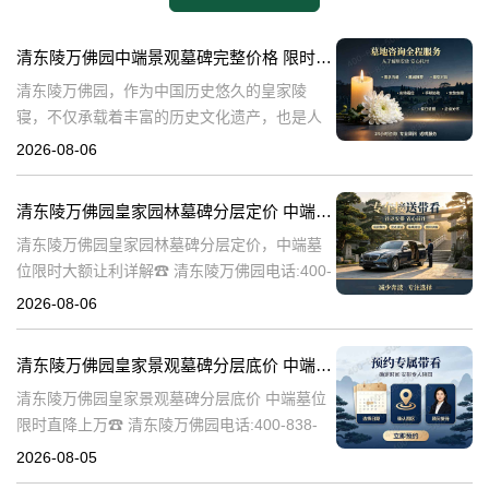
清东陵万佛园中端景观墓碑完整价格 限时减免多年管理费详解
清东陵万佛园，作为中国历史悠久的皇家陵
寝，不仅承载着丰富的历史文化遗产，也是人
们缅怀先人、寄托哀思的重要场所。近年来，
2026-08-06
随着人们对墓地景观要求的提升，中端景观墓
碑逐渐成为了一种流行趋势。本文将详细介绍
清东陵万佛园皇家园林墓碑分层定价 中端墓位限时大额让利详解
清
清东陵万佛园皇家园林墓碑分层定价，中端墓
位限时大额让利详解☎ 清东陵万佛园电话:400-
838-5063清东陵万佛园，作为中国历史上著名
2026-08-06
的皇家陵园之一，承载着丰富的历史文化和独
特的园林艺术。近年来，
清东陵万佛园皇家景观墓碑分层底价 中端墓位限时直降上万
清东陵万佛园皇家景观墓碑分层底价 中端墓位
限时直降上万☎ 清东陵万佛园电话:400-838-
5063清东陵万佛园，作为中国历史上著名的皇
2026-08-05
家陵寝之一，不仅承载着丰富的历史文化遗