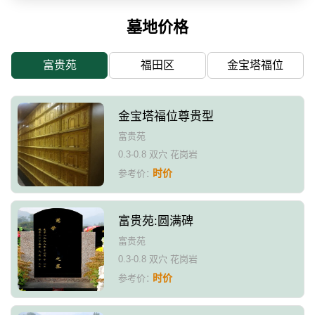
墓地价格
富贵苑
福田区
金宝塔福位
金宝塔福位尊贵型
富贵苑
0.3-0.8 双穴 花岗岩
时价
参考价：
富贵苑:圆满碑
富贵苑
0.3-0.8 双穴 花岗岩
时价
参考价：