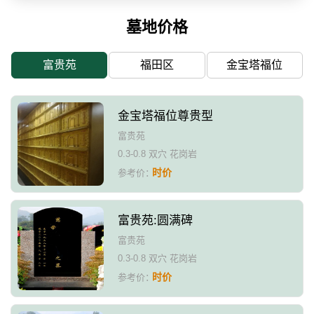
墓地价格
富贵苑
福田区
金宝塔福位
金宝塔福位尊贵型
富贵苑
0.3-0.8 双穴 花岗岩
时价
参考价：
富贵苑:圆满碑
富贵苑
0.3-0.8 双穴 花岗岩
时价
参考价：