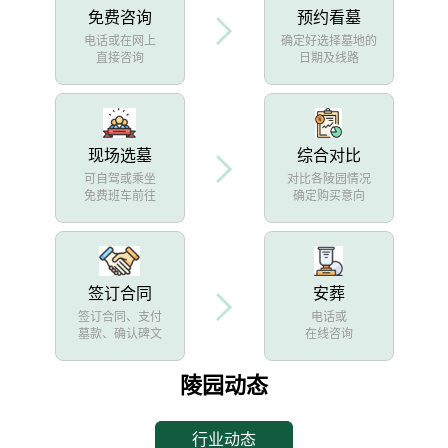
免费咨询
预约看墓
电话或在网上
确定好选择墓地的
直接咨询
日期及线路
现场选墓
综合对比
可自驾或乘坐
对比各陵园情况
免费班车前往
确定购买意向
签订合同
安葬
签订合同、支付
电话或
墓款、确认碑文
在线咨询
陵园动态
行业动态