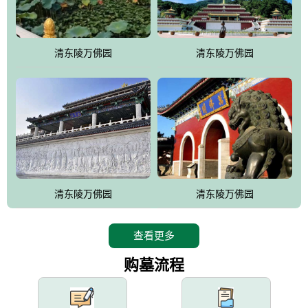
园手法相结合的默契操作，建成一处特色鲜明、服务周全、环境优
美、民族风格突出，与周边文物古迹交相呼应的极具吸引力的花园
式园林。
清东陵万佛园
清东陵万佛园
万佛园工程一期占地448亩，目前完成投资近12亿元人民币，园区采
用全仿古式建筑，寻求与世界文化遗产地清东陵的和谐统一，在园
区建设中寻求陵园建设与景区建设的有机融合，充分发挥独一无二
的地形优势，打造现代艺术园林，建设旅游景观、寺庙、酒店等综
合服务设施，服务于陵园经营，使企业的多元化经营项目相互依
托、相互促进，园区绿化覆盖率达90%。
设计建造各种墓地墓位3万个；主体建筑金宝塔，墓位容量8万个，
能适应不同消费阶层的需求，为客户提供墓碑设计制作服务、特色
清东陵万佛园
清东陵万佛园
落葬服务、代客祭扫服务、网上祭扫服务、祭奠商品服务等全方位
的一条龙服务。
查看更多
购墓流程