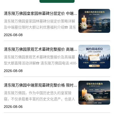
清东陵万佛园皇家园林墓碑分层定价 中端墓位限时大额让利详解及优惠福利
清东陵万佛园皇家园林墓碑分层定价策略详解
及中端墓位限时大额让利优惠福利介绍☎ 清东
陵万佛园电话:400-838-5063清东陵万佛园，作
2026-08-08
为中国皇家陵寝的重要代表，不仅承载着丰富
的历史文化价值，更是无
清东陵万佛园景观艺术墓碑完整报价 高端墓型大额直降活动详解
清东陵万佛园景观艺术墓碑完整报价及高端墓
型大额直降活动详解☎ 清东陵万佛园电话:400-
838-5063清东陵万佛园，作为中国历史悠久的
2026-08-08
陵寝之一，承载着丰富的文化底蕴和历史价
值。近年来，随着人们对身
清东陵万佛园中端景观墓碑完整价格 限时减免多年管理费详解
清东陵万佛园，作为中国历史悠久的皇家陵
寝，不仅承载着丰富的历史文化遗产，也是人
们缅怀先人、寄托哀思的重要场所。近年来，
2026-08-06
随着人们对墓地景观要求的提升，中端景观墓