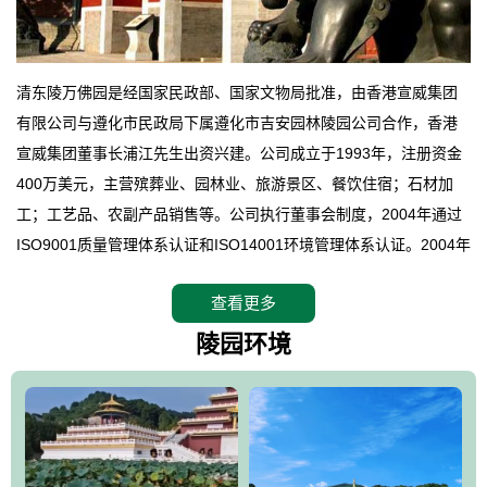
清东陵万佛园是经国家民政部、国家文物局批准，由香港宣威集团
有限公司与遵化市民政局下属遵化市吉安园林陵园公司合作，香港
宣威集团董事长浦江先生出资兴建。公司成立于1993年，注册资金
400万美元，主营殡葬业、园林业、旅游景区、餐饮住宿；石材加
工；工艺品、农副产品销售等。公司执行董事会制度，2004年通过
ISO9001质量管理体系认证和ISO14001环境管理体系认证。2004年
12月，万佛园被国家旅游局评定为国家4A级旅游区，是国内第一家
查看更多
拥有4A级旅游区头衔的花园式陵园，园内建有四星级酒店一座。
万佛园位于遵化市境内，座落在世界文化遗产清东陵地形墙内，地
陵园环境
形绝佳，地理位置优越，交通便利。公司以“建设全国顶级人生后花
园、打造佛教精品旅游圣地”为目标，以海外归侨、国内外知名人士
的墓地安葬、祭祀吊亡并结合旅游参观构成其主要使用功能；以苍
郁绚丽、优雅宜人的园林景观构成其外部形象。通过墓园建设与造