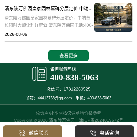
碑逐渐成为了一种流行趋势。本文将详细介绍
清东陵万佛园皇家园林墓碑分层定价 中端墓位限时大额让利详解
清
清东陵万佛园皇家园林墓碑分层定价，中端墓
位限时大额让利详解☎ 清东陵万佛园电话:400-
838-5063清东陵万佛园，作为中国历史上著名
2026-08-06
的皇家陵园之一，承载着丰富的历史文化和独
特的园林艺术。近年来，
查看更多
咨询服务热线
400-838-5063
微信号：17812269525
邮箱：44413758@qq.com
手机：400-838-5063
免责声明:本网站仅做墓地价格参考
Copyright © 2026 清东陵万佛园
津ICP备2024019672号
微信联系
电话咨询