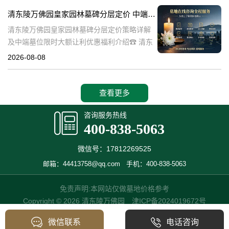
也是现代人们缅怀先人、
清东陵万佛园皇家园林墓碑分层定价 中端墓位限时大额让利详解及优惠福利
清东陵万佛园皇家园林墓碑分层定价策略详解
及中端墓位限时大额让利优惠福利介绍☎ 清东
陵万佛园电话:400-838-5063清东陵万佛园，作
2026-08-08
为中国皇家陵寝的重要代表，不仅承载着丰富
的历史文化价值，更是无
查看更多
咨询服务热线
400-838-5063
微信号：17812269525
邮箱：44413758@qq.com
手机：400-838-5063
免责声明:本网站仅做墓地价格参考
Copyright © 2026 清东陵万佛园
津ICP备2024019672号
微信联系
电话咨询