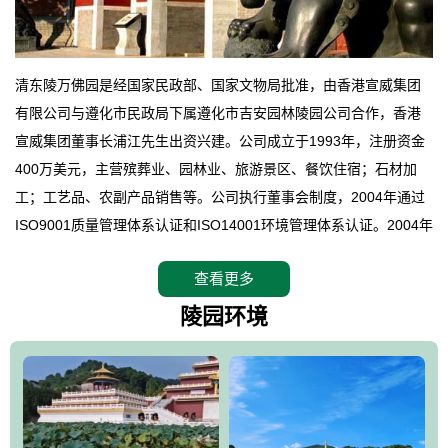
清东陵万佛园是经国家民政部、国家文物局批准，由香港宣威集团
有限公司与遵化市民政局下属遵化市吉安园林陵园公司合作，香港
宣威集团董事长浦江先生出资兴建。公司成立于1993年，注册资金
400万美元，主营殡葬业、园林业、旅游景区、餐饮住宿；石材加
工；工艺品、农副产品销售等。公司执行董事会制度，2004年通过
ISO9001质量管理体系认证和ISO14001环境管理体系认证。2004年
12月，万佛园被国家旅游局评定为国家4A级旅游区，是国内第一家
查看更多
拥有4A级旅游区头衔的花园式陵园，园内建有四星级酒店一座。
万佛园位于遵化市境内，座落在世界文化遗产清东陵地形墙内，地
陵园环境
形绝佳，地理位置优越，交通便利。公司以“建设全国顶级人生后花
园、打造佛教精品旅游圣地”为目标，以海外归侨、国内外知名人士
的墓地安葬、祭祀吊亡并结合旅游参观构成其主要使用功能；以苍
郁绚丽、优雅宜人的园林景观构成其外部形象。通过墓园建设与造