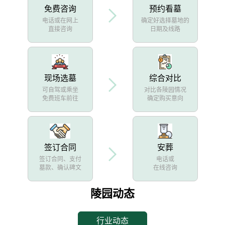
免费咨询
预约看墓
电话或在网上
确定好选择墓地的
直接咨询
日期及线路
现场选墓
综合对比
可自驾或乘坐
对比各陵园情况
免费班车前往
确定购买意向
签订合同
安葬
签订合同、支付
电话或
墓款、确认碑文
在线咨询
陵园动态
行业动态