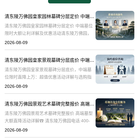
清东陵万佛园皇家园林墓碑分层定价 中端墓位限时大额让利详解及优惠活动
清东陵万佛园皇家园林墓碑分层定价 中端墓位
限时大额让利详解及优惠活动清东陵万佛园，
作为中国历史上著名的皇家陵园之一，承载着
2026-08-09
丰富的历史文化底蕴。近年来，随着人们对身
后事的重视程度不断提升，清东陵万佛园
清东陵万佛园皇家景观墓碑分层底价 中端墓位限时直降上万：超值优惠活动详解与选购指南
清东陵万佛园皇家景观墓碑分层底价，中端墓
位限时直降上万：超值优惠活动详解与选购指
南☎ 清东陵万佛园电话:400-838-5063清东陵
2026-08-09
万佛园，作为中国历史上著名的皇家陵寝之
一，承载着深厚的历史文化底
清东陵万佛园景观艺术墓碑完整报价 高端墓型大额直降活动详解
清东陵万佛园景观艺术墓碑完整报价 高端墓型
大额直降活动详解☎ 清东陵万佛园电话:400-
838-5063清东陵万佛园，作为中国著名的皇家
2026-08-09
陵寝之一，不仅承载着丰富的历史文化遗产，