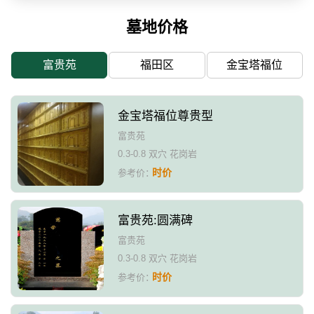
墓地价格
富贵苑
福田区
金宝塔福位
金宝塔福位尊贵型
富贵苑
0.3-0.8 双穴 花岗岩
时价
参考价：
富贵苑:圆满碑
富贵苑
0.3-0.8 双穴 花岗岩
时价
参考价：