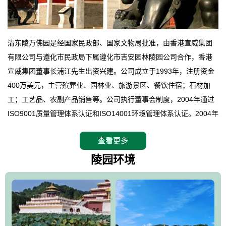
清东陵万佛园是经国家民政部、国家文物局批准，由香港宣威集团
有限公司与遵化市民政局下属遵化市吉安园林陵园公司合作，香港
宣威集团董事长浦江先生出资兴建。公司成立于1993年，注册资金
400万美元，主营殡葬业、园林业、旅游景区、餐饮住宿；石材加
工；工艺品、农副产品销售等。公司执行董事会制度，2004年通过
ISO9001质量管理体系认证和ISO14001环境管理体系认证。2004年
12月，万佛园被国家旅游局评定为国家4A级旅游区，是国内第一家
查看更多
拥有4A级旅游区头衔的花园式陵园，园内建有四星级酒店一座。
万佛园位于遵化市境内，座落在世界文化遗产清东陵地形墙内，地
陵园环境
形绝佳，地理位置优越，交通便利。公司以“建设全国顶级人生后花
园、打造佛教精品旅游圣地”为目标，以海外归侨、国内外知名人士
的墓地安葬、祭祀吊亡并结合旅游参观构成其主要使用功能；以苍
郁绚丽、优雅宜人的园林景观构成其外部形象。通过墓园建设与造