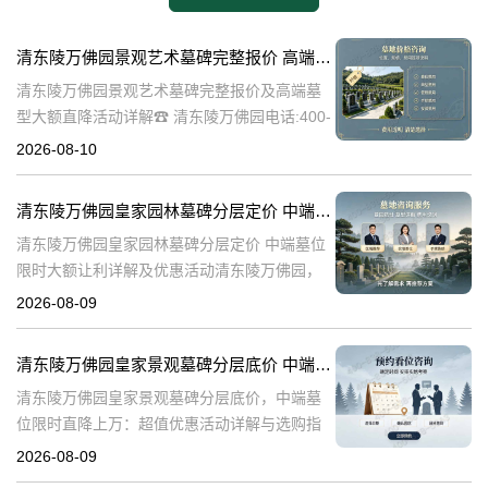
清东陵万佛园景观艺术墓碑完整报价 高端墓型大额直降活动详解
清东陵万佛园景观艺术墓碑完整报价及高端墓
型大额直降活动详解☎ 清东陵万佛园电话:400-
838-5063清东陵万佛园，作为中国历史上著名
2026-08-10
的皇家陵寝，不仅承载着丰富的历史文化底
蕴，更以其独特的景观艺术
清东陵万佛园皇家园林墓碑分层定价 中端墓位限时大额让利详解及优惠活动
清东陵万佛园皇家园林墓碑分层定价 中端墓位
限时大额让利详解及优惠活动清东陵万佛园，
作为中国历史上著名的皇家陵园之一，承载着
2026-08-09
丰富的历史文化底蕴。近年来，随着人们对身
后事的重视程度不断提升，清东陵万佛园
清东陵万佛园皇家景观墓碑分层底价 中端墓位限时直降上万：超值优惠活动详解与选购指南
清东陵万佛园皇家景观墓碑分层底价，中端墓
位限时直降上万：超值优惠活动详解与选购指
南☎ 清东陵万佛园电话:400-838-5063清东陵
2026-08-09
万佛园，作为中国历史上著名的皇家陵寝之