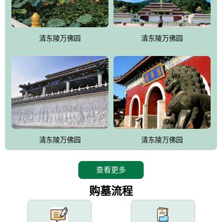
园手法相结合的默契操作，建成一处特色鲜明、服务周全、环境优
美、民族风格突出，与周边文物古迹交相呼应的极具吸引力的花园
式园林。
清东陵万佛园
清东陵万佛园
万佛园工程一期占地448亩，目前完成投资近12亿元人民币，园区采
用全仿古式建筑，寻求与世界文化遗产地清东陵的和谐统一，在园
区建设中寻求陵园建设与景区建设的有机融合，充分发挥独一无二
的地形优势，打造现代艺术园林，建设旅游景观、寺庙、酒店等综
合服务设施，服务于陵园经营，使企业的多元化经营项目相互依
托、相互促进，园区绿化覆盖率达90%。
设计建造各种墓地墓位3万个；主体建筑金宝塔，墓位容量8万个，
能适应不同消费阶层的需求，为客户提供墓碑设计制作服务、特色
清东陵万佛园
清东陵万佛园
落葬服务、代客祭扫服务、网上祭扫服务、祭奠商品服务等全方位
的一条龙服务。
查看更多
购墓流程