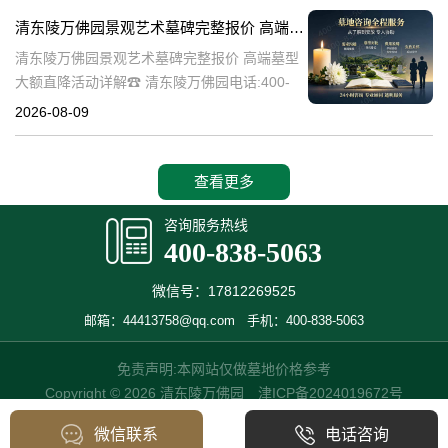
一，承载着深厚的历史文化底
清东陵万佛园景观艺术墓碑完整报价 高端墓型大额直降活动详解
清东陵万佛园景观艺术墓碑完整报价 高端墓型
大额直降活动详解☎ 清东陵万佛园电话:400-
838-5063清东陵万佛园，作为中国著名的皇家
2026-08-09
陵寝之一，不仅承载着丰富的历史文化遗产，
也是现代人们缅怀先人、
查看更多
咨询服务热线
400-838-5063
微信号：17812269525
邮箱：44413758@qq.com
手机：400-838-5063
免责声明:本网站仅做墓地价格参考
Copyright © 2026 清东陵万佛园
津ICP备2024019672号
微信联系
电话咨询