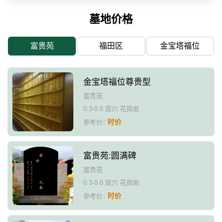
墓地价格
富贵苑
福田区
金宝塔福位
金宝塔福位尊贵型
富贵苑
0.3-0.8 双穴 花岗岩
时价
参考价：
富贵苑:圆满碑
富贵苑
0.3-0.8 双穴 花岗岩
时价
参考价：