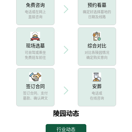
免费咨询
预约看墓
电话或在网上
确定好选择墓地的
直接咨询
日期及线路
现场选墓
综合对比
可自驾或乘坐
对比各陵园情况
免费班车前往
确定购买意向
签订合同
安葬
签订合同、支付
电话或
墓款、确认碑文
在线咨询
陵园动态
行业动态