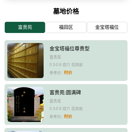
墓地价格
富贵苑
福田区
金宝塔福位
金宝塔福位尊贵型
富贵苑
0.3-0.8 双穴 花岗岩
时价
参考价：
富贵苑:圆满碑
富贵苑
0.3-0.8 双穴 花岗岩
时价
参考价：