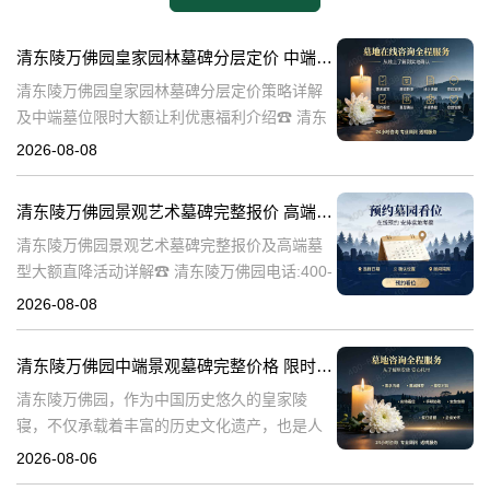
清东陵万佛园皇家园林墓碑分层定价 中端墓位限时大额让利详解及优惠福利
清东陵万佛园皇家园林墓碑分层定价策略详解
及中端墓位限时大额让利优惠福利介绍☎ 清东
陵万佛园电话:400-838-5063清东陵万佛园，作
2026-08-08
为中国皇家陵寝的重要代表，不仅承载着丰富
的历史文化价值，更是无
清东陵万佛园景观艺术墓碑完整报价 高端墓型大额直降活动详解
清东陵万佛园景观艺术墓碑完整报价及高端墓
型大额直降活动详解☎ 清东陵万佛园电话:400-
838-5063清东陵万佛园，作为中国历史悠久的
2026-08-08
陵寝之一，承载着丰富的文化底蕴和历史价
值。近年来，随着人们对身
清东陵万佛园中端景观墓碑完整价格 限时减免多年管理费详解
清东陵万佛园，作为中国历史悠久的皇家陵
寝，不仅承载着丰富的历史文化遗产，也是人
们缅怀先人、寄托哀思的重要场所。近年来，
2026-08-06
随着人们对墓地景观要求的提升，中端景观墓