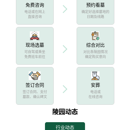
免费咨询
预约看墓
电话或在网上
确定好选择墓地的
直接咨询
日期及线路
现场选墓
综合对比
可自驾或乘坐
对比各陵园情况
免费班车前往
确定购买意向
签订合同
安葬
签订合同、支付
电话或
墓款、确认碑文
在线咨询
陵园动态
行业动态