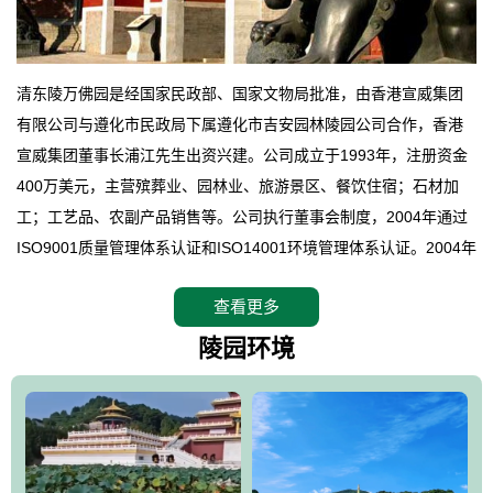
清东陵万佛园是经国家民政部、国家文物局批准，由香港宣威集团
有限公司与遵化市民政局下属遵化市吉安园林陵园公司合作，香港
宣威集团董事长浦江先生出资兴建。公司成立于1993年，注册资金
400万美元，主营殡葬业、园林业、旅游景区、餐饮住宿；石材加
工；工艺品、农副产品销售等。公司执行董事会制度，2004年通过
ISO9001质量管理体系认证和ISO14001环境管理体系认证。2004年
12月，万佛园被国家旅游局评定为国家4A级旅游区，是国内第一家
查看更多
拥有4A级旅游区头衔的花园式陵园，园内建有四星级酒店一座。
万佛园位于遵化市境内，座落在世界文化遗产清东陵地形墙内，地
陵园环境
形绝佳，地理位置优越，交通便利。公司以“建设全国顶级人生后花
园、打造佛教精品旅游圣地”为目标，以海外归侨、国内外知名人士
的墓地安葬、祭祀吊亡并结合旅游参观构成其主要使用功能；以苍
郁绚丽、优雅宜人的园林景观构成其外部形象。通过墓园建设与造