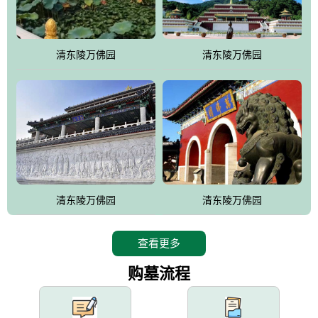
园手法相结合的默契操作，建成一处特色鲜明、服务周全、环境优
美、民族风格突出，与周边文物古迹交相呼应的极具吸引力的花园
式园林。
清东陵万佛园
清东陵万佛园
万佛园工程一期占地448亩，目前完成投资近12亿元人民币，园区采
用全仿古式建筑，寻求与世界文化遗产地清东陵的和谐统一，在园
区建设中寻求陵园建设与景区建设的有机融合，充分发挥独一无二
的地形优势，打造现代艺术园林，建设旅游景观、寺庙、酒店等综
合服务设施，服务于陵园经营，使企业的多元化经营项目相互依
托、相互促进，园区绿化覆盖率达90%。
设计建造各种墓地墓位3万个；主体建筑金宝塔，墓位容量8万个，
能适应不同消费阶层的需求，为客户提供墓碑设计制作服务、特色
清东陵万佛园
清东陵万佛园
落葬服务、代客祭扫服务、网上祭扫服务、祭奠商品服务等全方位
的一条龙服务。
查看更多
购墓流程