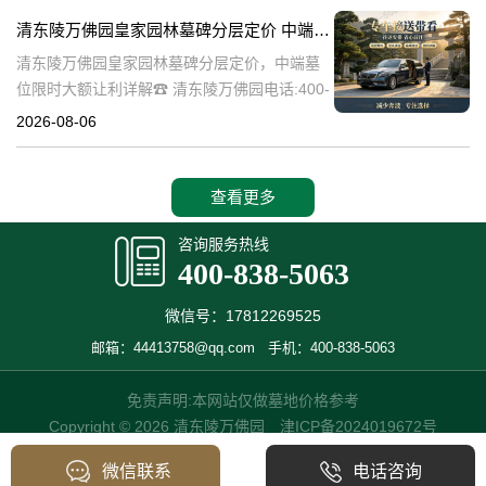
碑逐渐成为了一种流行趋势。本文将详细介绍
清东陵万佛园皇家园林墓碑分层定价 中端墓位限时大额让利详解
清
清东陵万佛园皇家园林墓碑分层定价，中端墓
位限时大额让利详解☎ 清东陵万佛园电话:400-
838-5063清东陵万佛园，作为中国历史上著名
2026-08-06
的皇家陵园之一，承载着丰富的历史文化和独
特的园林艺术。近年来，
查看更多
咨询服务热线
400-838-5063
微信号：17812269525
邮箱：44413758@qq.com
手机：400-838-5063
免责声明:本网站仅做墓地价格参考
Copyright © 2026 清东陵万佛园
津ICP备2024019672号
微信联系
电话咨询