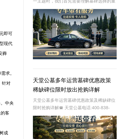
一主题时，我们首先需要理解墓碑选择的重
要性及其对逝者与生者的影响。墓碑不仅是
对逝者的纪念，也是对生者情感的寄托。因
此，选择一款既符合预算又具有纪念意义的
墓碑显得尤
万元即可
型现代
安葬
葬需求。
天堂公墓多年运营墓碑优惠政策
。针对
稀缺碑位限时放出抢购详解
天堂公墓多年运营墓碑优惠政策及稀缺碑位
务。中央
限时抢购详解☎ 天堂公墓电话:400-838-
位的客
5063天堂公墓，作为一家历史悠久的公墓，
多年来一直致力于为家属提供最优质、最便
捷的墓碑选择服务。随着社会的发展和
树成