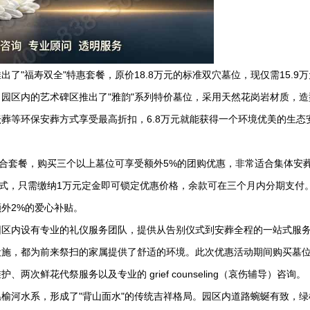
"福寿双全"特惠套餐，原价18.8万元的标准双穴墓位，现仅需15.9
园区内的艺术碑区推出了"雅韵"系列特价墓位，采用天然花岗岩材质，造
坛葬等环保安葬方式享受最高折扣，6.8万元就能获得一个环境优美的生态
组合套餐，购买三个以上墓位可享受额外5%的团购优惠，非常适合集体安
方式，只需缴纳1万元定金即可锁定优惠价格，余款可在三个月内分期支付
外2%的爱心补贴。
园区内设有专业的礼仪服务团队，提供从告别仪式到安葬全程的一站式服
设施，都为前来祭扫的家属提供了舒适的环境。此次优惠活动期间购买墓
两次鲜花代祭服务以及专业的 grief counseling（哀伤辅导）咨询。
榆河水系，形成了"背山面水"的传统吉祥格局。园区内道路蜿蜒有致，绿