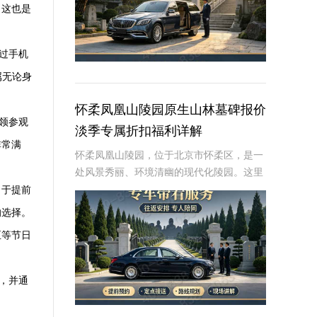
。这也是
过手机
属无论身
怀柔凤凰山陵园原生山林墓碑报价
领参观
淡季专属折扣福利详解
非常满
怀柔凤凰山陵园，位于北京市怀柔区，是一
处风景秀丽、环境清幽的现代化陵园。这里
依山傍水，绿树成荫，为逝者提供了一个宁
当于提前
静而庄严的安息之地。近年来，随着人们对
的选择。
逝者安葬方式的不断追求，墓碑作为纪念逝
至等节日
者、寄托哀
，并通