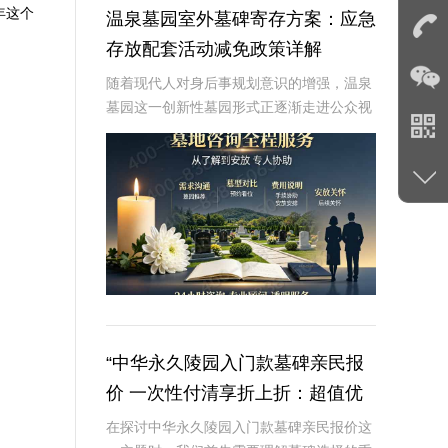
年这个
温泉墓园室外墓碑寄存方案：应急
存放配套活动减免政策详解
随着现代人对身后事规划意识的增强，温泉
墓园这一创新性墓园形式正逐渐走进公众视
野。温泉墓园不仅营造了宁静祥和的环境氛
围，更通过一系列贴心设施，如室外墓碑寄
存区、应急遗体临时存放服务等，为家属提
供极大便利
“中华永久陵园入门款墓碑亲民报
价 一次性付清享折上折：超值优
惠与便捷选择的完美结合”
在探讨中华永久陵园入门款墓碑亲民报价这