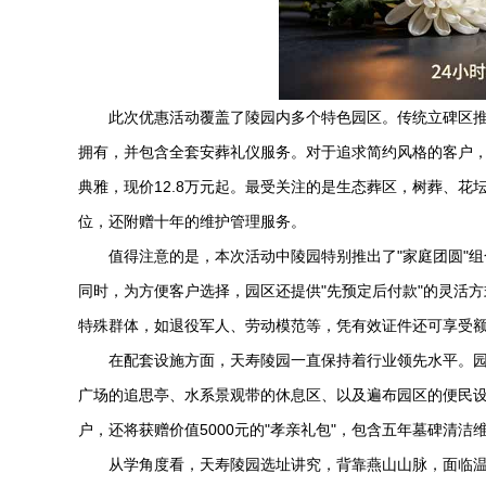
此次优惠活动覆盖了陵园内多个特色园区。传统立碑区推出了
拥有，并包含全套安葬礼仪服务。对于追求简约风格的客户，
典雅，现价12.8万元起。最受关注的是生态葬区，树葬、花
位，还附赠十年的维护管理服务。
值得注意的是，本次活动中陵园特别推出了"家庭团圆"
同时，为方便客户选择，园区还提供"先预定后付款"的灵活
特殊群体，如退役军人、劳动模范等，凭有效证件还可享受额
在配套设施方面，
天寿陵园
一直保持着行业领先水平。
广场的追思亭、水系景观带的休息区、以及遍布园区的便民
户，还将获赠价值5000元的"孝亲礼包"，包含五年墓碑清洁维护、
从学角度看，
天寿陵园
选址讲究，背靠燕山山脉，面临温