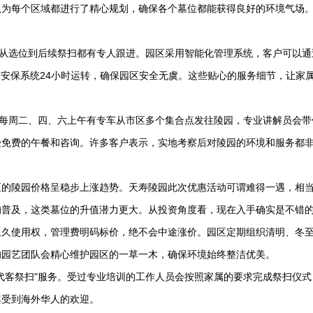
队为每个区域都进行了精心规划，确保各个墓位都能获得良好的环境气场
，从选位到后续祭扫都有专人跟进。园区采用智能化管理系统，客户可以通
。安保系统24小时运转，确保园区安全无虞。这些贴心的服务细节，让家
。每周二、四、六上午有专车从市区多个集合点发往陵园，专业讲解员会带
受免费的午餐和咨询。许多客户表示，实地考察后对陵园的环境和服务都
区的陵园价格呈稳步上涨趋势。
天寿陵园
此次优惠活动可谓难得一遇，相
的普及，这类墓位的升值潜力更大。从投资角度看，现在入手确实是不错
永久使用权，管理费明码标价，绝不会中途涨价。园区定期组织清明、冬
的园艺团队会精心维护园区的一草一木，确保环境始终整洁优美。
代客祭扫"服务。受过专业培训的工作人员会按照家属的要求完成祭扫仪式
其受到海外华人的欢迎。