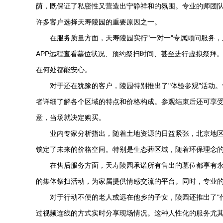
荫，既保证了私密性又营造出宁静祥和的氛围。专业的师团
许多客户选择
天寿陵园
的重要原因之一。
在服务质量方面，
天寿陵园
实行"一对一"专属顾问服务
APP远程查看墓位状况、预约祭扫时间、甚至进行虚拟祭拜
在何处都能安心。
对于还在犹豫的客户，陵园特别推出了"体验参观"活动
者详细了解各个区域的特点和价格构成。参观结束后还可享
意，当场就决定购买。
业内专家分析指出，随着土地资源的日益紧张，北京地
锁定了未来的价格空间。特别是生态葬区域，随着环保理念
在售后服务方面，
天寿陵园
承诺所有售出的墓位都享有
的集体祭扫活动，为家属提供情感交流的平台。同时，专业
对于行动不便的老人或远在他乡的子女，陵园还推出了"
过视频连线的方式实时分享现场情况。这种人性化的服务尤