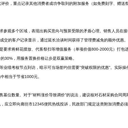
真实评价，重点记录其他消费者成功争取到的附加服务（如免费刻字、赠送
要求参观多个区域，表现出购买意向与预算受限的矛盾心理。销售人员在接
4年成交的客户记录显示，通过延长洽谈时间获得了管理费减免的额外优惠。
是要求将鲜花摆放、代客祭扫等增值服务（单项价值800-2000元）打包
的30%，用服务置换价格让步是双赢策略。
末等业绩考核节点到访，暗示可当场签约但需要"突破权限的优惠"。实际操
中相当于节省1000元。
可售墓位数量。对于"材料涨价导致调价"的说法，建议核对石材采购合同周
，应立即向廊坊市12345便民热线投诉，民政部门规定这类附加消费必