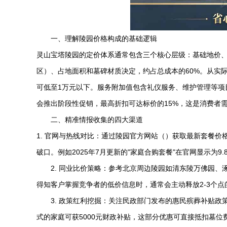
一、理解陵园价格构成的基础逻辑
灵山宝塔陵园
的定价体系通常包含三个核心层级：基础地价
区）、占地面积和墓碑材质决定，约占总成本的60%。从实际
可低至1万元以下。服务附加值包含礼仪服务、维护管理等项目
会推出阶段性促销，最高折扣可达标价的15%，这是消费者
二、精准情报收集的四大渠道
1. 官网与热线对比：通过陵园官方网站（）获取最新套餐价
破口。例如2025年7月更新的"家庭合购套餐"在官网显示为9
2. 同业比价策略：参考北京周边陵园如
清东陵万佛园
、
得知客户掌握竞争者的低价信息时，通常会主动释放2-3个点
3. 政策红利挖掘：关注民政部门发布的惠民殡葬补贴政
式的家庭可获5000元财政补贴，这部分优惠可直接抵扣墓位