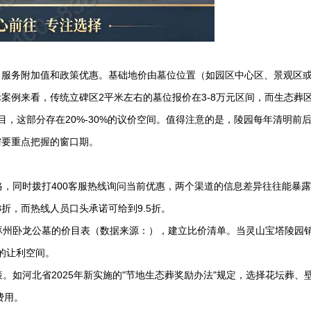
、服务附加值和政策优惠。基础地价由墓位位置（如园区中心区、景观区
案例来看，传统立碑区2平米左右的墓位报价在3-8万元区间，而生态葬
，这部分存在20%-30%的议价空间。值得注意的是，陵园每年清明前
需要重点把握的窗口期。
格，同时拨打400客服热线询问当前优惠，两个渠道的信息差异往往能暴
.8折，而热线人员口头承诺可给到9.5折。
涿州卧龙公墓的价目表（数据来源：），建立比价清单。当
灵山宝塔陵园
的让利空间。
策。如河北省2025年新实施的"节地生态葬奖励办法"规定，选择花坛葬、
费用。