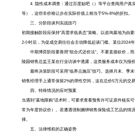
4. 隐性成本调查：通过百度贴吧（）等平台查阅用户
等），这些非价格让步在实际价值上相当于5%-8%的折扣。
三、分阶段谈判实战技巧
初期接触阶段应保持"高需求低表态"策略。以咨询墓地为由
2小时后，为促成交易往往会主动降低起谈门槛。某位202
中期博弈阶段要善用"组合式还价法"。不要直接砍价，而
陵园销售总监王某在行业访谈中透露，这类服务成本仅为报价
最终决策阶段可采用"临界点施压"技巧。选择月末、季
销售经理手上通常保留2%的弹性空间，这在总价5万元的交易
四、特殊情况的应对预案
当遇到"墓地限购"话术时，可要求查看预售许可证原件核实
常为年度协议价）。若遭遇强制捆绑销售保险或工艺品的情况
择。
五、法律维权的正确姿势