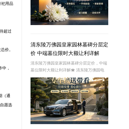
祭祀用品
待超过
清东陵万佛园皇家园林墓碑分层定
进总价。
价 中端墓位限时大额让利详解
清东陵万佛园皇家园林墓碑分层定价，中端
作中，
墓位限时大额让利详解☎ 清东陵万佛园电
话:400-838-5063清东陵万佛园，作为中国
历史上著名的皇家陵园之一，承载着丰富的
历史文化和独特的园林艺术。近年来，
期（通
须自愿选