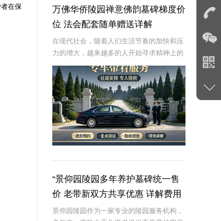
费者在保
万佛华侨陵园禅意佛韵墓碑梯度价
位 法会配套随单赠送详解
在现代社会，随着人们生活节奏的加快和压
力的增大，越来越多的人开始寻求精神上的
慰藉和宁静。万佛华侨陵园，作为一家融合
了传统佛教文化与现代园林艺术的陵园，致
力于为逝者提供庄严而宁静的安息之地，同
时也为生者
“景仰园陵园多年养护墓碑统一售
价 老带新双方共享优惠 详解费用
与福利政策”
景仰园陵园作为一家专业的陵园服务机构，