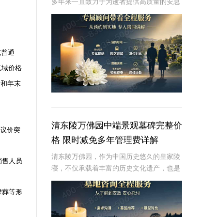
多年来一直致力于为逝者提供高质量的安息
之地，并为生者提供全面的殡葬服务。在众
多服务中，墓碑的养护与维护是景仰园陵园
非常重要的一环。为了确保墓碑的长期美观
与稳固，景
或普通
区域价格
后和年末
清东陵万佛园中端景观墓碑完整价
露议价突
格 限时减免多年管理费详解
清东陵万佛园，作为中国历史悠久的皇家陵
销售人员
寝，不仅承载着丰富的历史文化遗产，也是
人们缅怀先人、寄托哀思的重要场所。近年
来，随着人们对墓地景观要求的提升，中端
壁葬等形
景观墓碑逐渐成为了一种流行趋势。本文将
详细介绍清