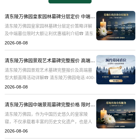
清东陵万佛园皇家园林墓碑分层定价 中端墓位限时大额让利详解及优惠福利
清东陵万佛园皇家园林墓碑分层定价策略详解
及中端墓位限时大额让利优惠福利介绍☎ 清东
陵万佛园电话:400-838-5063清东陵万佛园，作
2026-08-08
为中国皇家陵寝的重要代表，不仅承载着丰富
的历史文化价值，更是无
清东陵万佛园景观艺术墓碑完整报价 高端墓型大额直降活动详解
清东陵万佛园景观艺术墓碑完整报价及高端墓
型大额直降活动详解☎ 清东陵万佛园电话:400-
838-5063清东陵万佛园，作为中国历史悠久的
2026-08-08
陵寝之一，承载着丰富的文化底蕴和历史价
值。近年来，随着人们对身
清东陵万佛园中端景观墓碑完整价格 限时减免多年管理费详解
清东陵万佛园，作为中国历史悠久的皇家陵
寝，不仅承载着丰富的历史文化遗产，也是人
们缅怀先人、寄托哀思的重要场所。近年来，
2026-08-06
随着人们对墓地景观要求的提升，中端景观墓