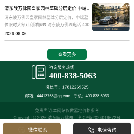
碑逐渐成为了一种流行趋势。本文将详细介绍
清东陵万佛园皇家园林墓碑分层定价 中端墓位限时大额让利详解
清
清东陵万佛园皇家园林墓碑分层定价，中端墓
位限时大额让利详解☎ 清东陵万佛园电话:400-
838-5063清东陵万佛园，作为中国历史上著名
2026-08-06
的皇家陵园之一，承载着丰富的历史文化和独
特的园林艺术。近年来，
查看更多
咨询服务热线
400-838-5063
微信号：17812269525
邮箱：44413758@qq.com
手机：400-838-5063
免责声明:本网站仅做墓地价格参考
Copyright © 2026 清东陵万佛园
津ICP备2024019672号
微信联系
电话咨询