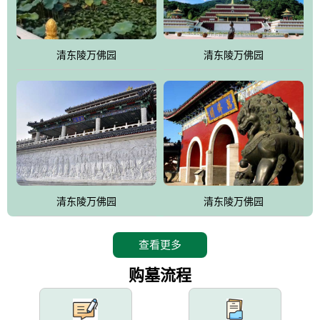
园手法相结合的默契操作，建成一处特色鲜明、服务周全、环境优
美、民族风格突出，与周边文物古迹交相呼应的极具吸引力的花园
式园林。
清东陵万佛园
清东陵万佛园
万佛园工程一期占地448亩，目前完成投资近12亿元人民币，园区采
用全仿古式建筑，寻求与世界文化遗产地清东陵的和谐统一，在园
区建设中寻求陵园建设与景区建设的有机融合，充分发挥独一无二
的地形优势，打造现代艺术园林，建设旅游景观、寺庙、酒店等综
合服务设施，服务于陵园经营，使企业的多元化经营项目相互依
托、相互促进，园区绿化覆盖率达90%。
设计建造各种墓地墓位3万个；主体建筑金宝塔，墓位容量8万个，
能适应不同消费阶层的需求，为客户提供墓碑设计制作服务、特色
清东陵万佛园
清东陵万佛园
落葬服务、代客祭扫服务、网上祭扫服务、祭奠商品服务等全方位
的一条龙服务。
查看更多
购墓流程