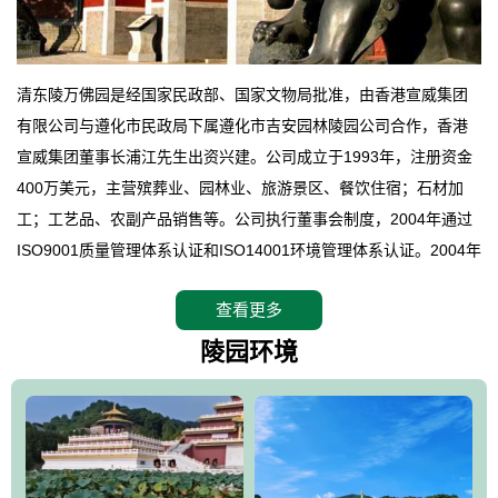
清东陵万佛园是经国家民政部、国家文物局批准，由香港宣威集团
有限公司与遵化市民政局下属遵化市吉安园林陵园公司合作，香港
宣威集团董事长浦江先生出资兴建。公司成立于1993年，注册资金
400万美元，主营殡葬业、园林业、旅游景区、餐饮住宿；石材加
工；工艺品、农副产品销售等。公司执行董事会制度，2004年通过
ISO9001质量管理体系认证和ISO14001环境管理体系认证。2004年
12月，万佛园被国家旅游局评定为国家4A级旅游区，是国内第一家
查看更多
拥有4A级旅游区头衔的花园式陵园，园内建有四星级酒店一座。
万佛园位于遵化市境内，座落在世界文化遗产清东陵地形墙内，地
陵园环境
形绝佳，地理位置优越，交通便利。公司以“建设全国顶级人生后花
园、打造佛教精品旅游圣地”为目标，以海外归侨、国内外知名人士
的墓地安葬、祭祀吊亡并结合旅游参观构成其主要使用功能；以苍
郁绚丽、优雅宜人的园林景观构成其外部形象。通过墓园建设与造