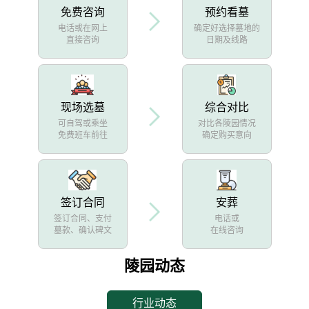
免费咨询
预约看墓
电话或在网上
确定好选择墓地的
直接咨询
日期及线路
现场选墓
综合对比
可自驾或乘坐
对比各陵园情况
免费班车前往
确定购买意向
签订合同
安葬
签订合同、支付
电话或
墓款、确认碑文
在线咨询
陵园动态
行业动态