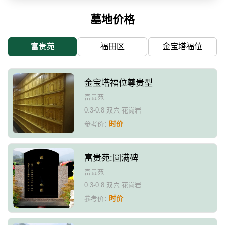
墓地价格
富贵苑
福田区
金宝塔福位
金宝塔福位尊贵型
富贵苑
0.3-0.8 双穴 花岗岩
时价
参考价：
富贵苑:圆满碑
富贵苑
0.3-0.8 双穴 花岗岩
时价
参考价：