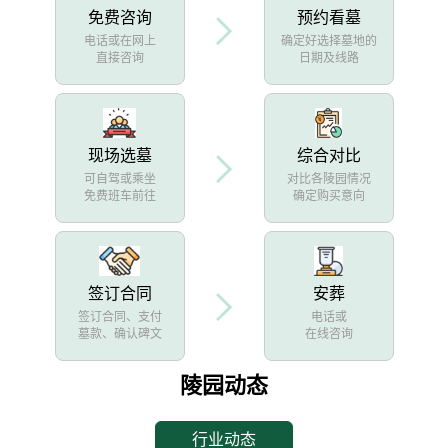
免费咨询
预约看墓
电话或在网上
确定好选择墓地的
直接咨询
日期及线路
现场选墓
综合对比
可自驾或乘坐
对比各陵园情况
免费班车前往
确定购买意向
签订合同
安葬
签订合同、支付
电话或
墓款、确认碑文
在线咨询
陵园动态
行业动态