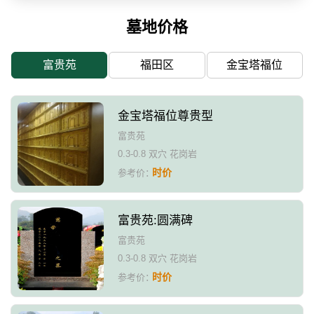
墓地价格
富贵苑
福田区
金宝塔福位
金宝塔福位尊贵型
富贵苑
0.3-0.8 双穴 花岗岩
时价
参考价：
富贵苑:圆满碑
富贵苑
0.3-0.8 双穴 花岗岩
时价
参考价：