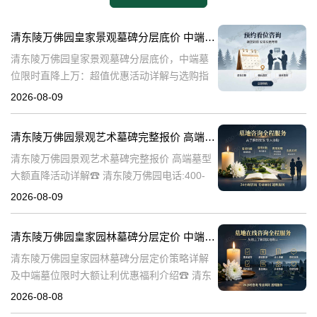
清东陵万佛园皇家景观墓碑分层底价 中端墓位限时直降上万：超值优惠活动详解与选购指南
清东陵万佛园皇家景观墓碑分层底价，中端墓
位限时直降上万：超值优惠活动详解与选购指
南☎ 清东陵万佛园电话:400-838-5063清东陵
2026-08-09
万佛园，作为中国历史上著名的皇家陵寝之
一，承载着深厚的历史文化底
清东陵万佛园景观艺术墓碑完整报价 高端墓型大额直降活动详解
清东陵万佛园景观艺术墓碑完整报价 高端墓型
大额直降活动详解☎ 清东陵万佛园电话:400-
838-5063清东陵万佛园，作为中国著名的皇家
2026-08-09
陵寝之一，不仅承载着丰富的历史文化遗产，
也是现代人们缅怀先人、
清东陵万佛园皇家园林墓碑分层定价 中端墓位限时大额让利详解及优惠福利
清东陵万佛园皇家园林墓碑分层定价策略详解
及中端墓位限时大额让利优惠福利介绍☎ 清东
陵万佛园电话:400-838-5063清东陵万佛园，作
2026-08-08
为中国皇家陵寝的重要代表，不仅承载着丰富