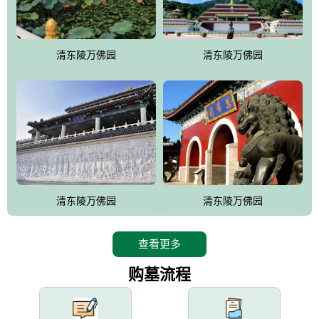
园手法相结合的默契操作，建成一处特色鲜明、服务周全、环境优
美、民族风格突出，与周边文物古迹交相呼应的极具吸引力的花园
式园林。
清东陵万佛园
清东陵万佛园
万佛园工程一期占地448亩，目前完成投资近12亿元人民币，园区采
用全仿古式建筑，寻求与世界文化遗产地清东陵的和谐统一，在园
区建设中寻求陵园建设与景区建设的有机融合，充分发挥独一无二
的地形优势，打造现代艺术园林，建设旅游景观、寺庙、酒店等综
合服务设施，服务于陵园经营，使企业的多元化经营项目相互依
托、相互促进，园区绿化覆盖率达90%。
设计建造各种墓地墓位3万个；主体建筑金宝塔，墓位容量8万个，
能适应不同消费阶层的需求，为客户提供墓碑设计制作服务、特色
清东陵万佛园
清东陵万佛园
落葬服务、代客祭扫服务、网上祭扫服务、祭奠商品服务等全方位
的一条龙服务。
查看更多
购墓流程