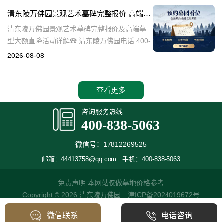
的历史文化价值，更是无
清东陵万佛园景观艺术墓碑完整报价 高端墓型大额直降活动详解
清东陵万佛园景观艺术墓碑完整报价及高端墓
型大额直降活动详解☎ 清东陵万佛园电话:400-
838-5063清东陵万佛园，作为中国历史悠久的
2026-08-08
陵寝之一，承载着丰富的文化底蕴和历史价
值。近年来，随着人们对身
查看更多
咨询服务热线
400-838-5063
微信号：17812269525
邮箱：44413758@qq.com
手机：400-838-5063
免责声明:本网站仅做墓地价格参考
Copyright © 2026 清东陵万佛园
津ICP备2024019672号
微信联系
电话咨询