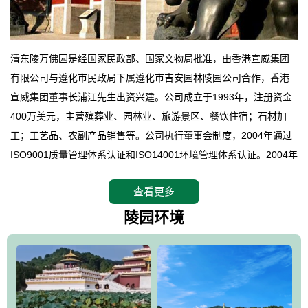
清东陵万佛园是经国家民政部、国家文物局批准，由香港宣威集团
有限公司与遵化市民政局下属遵化市吉安园林陵园公司合作，香港
宣威集团董事长浦江先生出资兴建。公司成立于1993年，注册资金
400万美元，主营殡葬业、园林业、旅游景区、餐饮住宿；石材加
工；工艺品、农副产品销售等。公司执行董事会制度，2004年通过
ISO9001质量管理体系认证和ISO14001环境管理体系认证。2004年
12月，万佛园被国家旅游局评定为国家4A级旅游区，是国内第一家
查看更多
拥有4A级旅游区头衔的花园式陵园，园内建有四星级酒店一座。
万佛园位于遵化市境内，座落在世界文化遗产清东陵地形墙内，地
陵园环境
形绝佳，地理位置优越，交通便利。公司以“建设全国顶级人生后花
园、打造佛教精品旅游圣地”为目标，以海外归侨、国内外知名人士
的墓地安葬、祭祀吊亡并结合旅游参观构成其主要使用功能；以苍
郁绚丽、优雅宜人的园林景观构成其外部形象。通过墓园建设与造