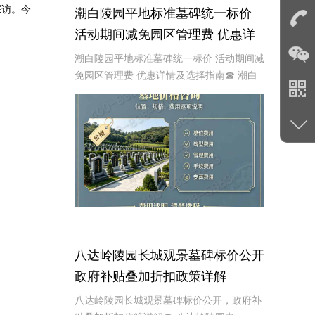
探访。今
潮白陵园平地标准墓碑统一标价
活动期间减免园区管理费 优惠详
情及选择指南
潮白陵园平地标准墓碑统一标价 活动期间减
免园区管理费 优惠详情及选择指南☎ 潮白
陵园电话:400-838-5063在现代社会，人们
对身后事的安排越来越重视，墓碑作为逝者
最后的尊严象征，其选择和购买也
八达岭陵园长城观景墓碑标价公开
政府补贴叠加折扣政策详解
八达岭陵园长城观景墓碑标价公开，政府补