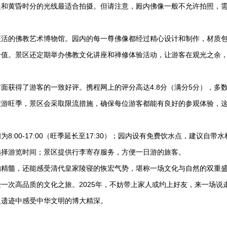
晨和黄昏时分的光线最适合拍摄。但请注意，殿内佛像一般不允许拍照，
座活的佛教艺术博物馆。园内的每一尊佛像都经过精心设计和制作，材质
价值。景区还定期举办佛教文化讲座和禅修体验活动，让游客在观光之余
面获得了游客的一致好评。携程网上的评分高达4.8分（满分5分），多
旅游旺季，景区会采取限流措施，确保每位游客都能有良好的参观体验，
:00-17:00（旺季延长至17:30）；园内设有免费饮水点，建议自带水
选择游览时间；景区提供行李寄存服务，方便一日游的旅客。
的精髓，还能感受清代皇家陵寝的恢宏气势，堪称一场文化与自然的双重
一次高品质的文化之旅。2025年，不妨带上家人或约上好友，来一场说
史遗迹中感受中华文明的博大精深。