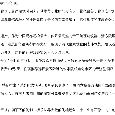
免排队等候。
建议：最佳游览时间为春秋季节，此时气候宜人，景色最美；建议安排3-
，请尊重佛教场所的庄严氛围；景区内有素食餐厅，提供地道的佛教斋饭
化遗产。作为中国现存规模最大、体系最完整的帝王陵墓建筑群，清东陵
神道、隆恩殿等建筑都保存完好，展现了清代皇家陵寝的宏伟气势。建议
验万佛园，这样的行程既充实又不会太过劳累。
驶约2小时即可到达；乘坐高铁至唐山站，再转乘旅游专线巴士也很方便
收费10元/天。住宿推荐选择景区附近的农家院或遵化市区的经济型酒店
景区特别推出了系列纪念活动。8月至10月期间，每周六晚在万佛园广场都
震撼人心。持有万佛园门票的游客可免费观看，这无疑为夜间游览增添了
金宝塔在朝阳下的倒影、极乐世界大殿的飞檐翘角、十二生肖石像生的生