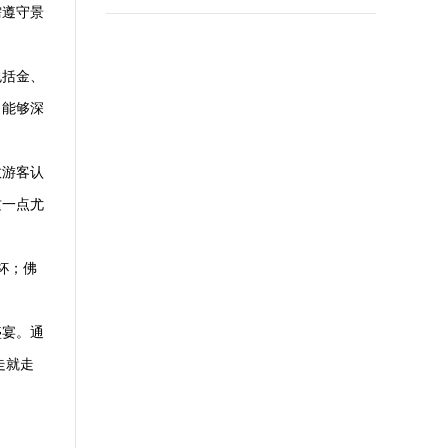
需遵守景
包括金、
，能够深
数游客认
这一点尤
杯；佛
盛宴。通
走就走