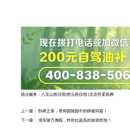
殡仪服务：
八宝山殡仪馆
|
密云殡仪馆
|
北京怀柔殡葬
上一篇：
卧碑之美，景仰园陵园中的静谧诗篇！
下一篇：
清东陵万佛园，性价比超高的旅游胜地！