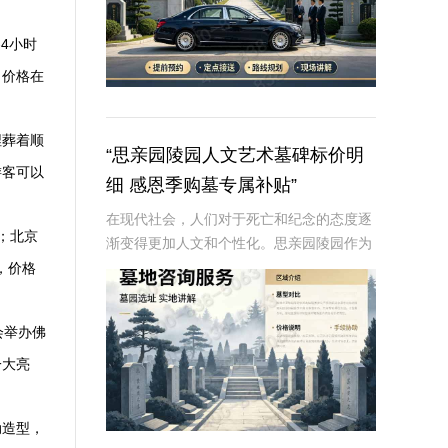
4小时
，价格在
埋葬着顺
“思亲园陵园人文艺术墓碑标价明
游客可以
细 感恩季购墓专属补贴”
在现代社会，人们对于死亡和纪念的态度逐
；北京
渐变得更加人文和个性化。思亲园陵园作为
一家致力于提供高品质殡葬服务的机构，一
，价格
直秉承着尊重生命、传承文化的理念，推出
了一系列人文艺术墓碑，以满足不同家庭对
会举办佛
于纪念和缅
一大亮
动造型，