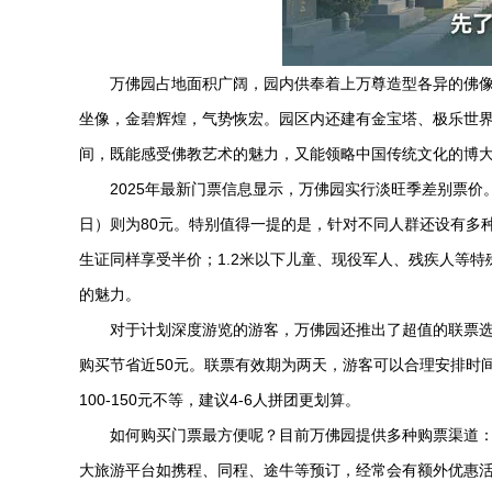
万佛园占地面积广阔，园内供奉着上万尊造型各异的佛像
坐像，金碧辉煌，气势恢宏。园区内还建有金宝塔、极乐世
间，既能感受佛教艺术的魅力，又能领略中国传统文化的博
2025年最新门票信息显示，万佛园实行淡旺季差别票价。旺
日）则为80元。特别值得一提的是，针对不同人群还设有多
生证同样享受半价；1.2米以下儿童、现役军人、残疾人等
的魅力。
对于计划深度游览的游客，万佛园还推出了超值的联票选择
购买节省近50元。联票有效期为两天，游客可以合理安排时
100-150元不等，建议4-6人拼团更划算。
如何购买门票最方便呢？目前万佛园提供多种购票渠道：
大旅游平台如携程、同程、途牛等预订，经常会有额外优惠