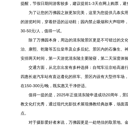
提醒，节假日期间游客较多，建议提前1-3天在网上购票，避
为了让您的万佛园之旅更加完美，这里为您提供几条实用
的游览时间，穿着舒适的运动鞋；园内禁止吸烟和大声喧哗
30-50元/人，值得一试。
除了万佛园本身，周边的清东陵景区更是不可错过的文
治、康熙、乾隆等五位皇帝及众多后妃。景区内的石像生、
安排两天时间，第一天游览清东陵主要陵寝，第二天深度体
交通方面，从北京出发有多种选择：自驾车沿京哈高速行
四惠长途汽车站有直达遵化的班车。景区内设有大型停车场，
在150-300元/晚，既实惠又干净舒适。
值得一提的是，2025年正值清东陵申遗成功20周年，
教文化灯光秀，通过现代光影技术展现佛教经典故事，场面
点。
对于摄影爱好者来说，万佛园更是一处绝佳的取景地。