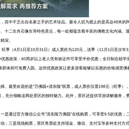
，其中不乏出自名家之手的艺术珍品。最令人叹为观止的是高达48米的
界、十二生肖石像生等特色景点，每一处都蕴含着丰富的佛教文化内涵。
大精深。
季（4月1日至10月31日）成人票价为120元，淡季（11月1日至次年3
种优惠政策：60周岁以上老人凭有效证件可享受半价优惠；全日制在校学
特殊群体则可免费入园。这些优惠政策让更多游客能够以实惠的价格感受佛
。最受欢迎的是"万佛园+清东陵"联票，成人票价仅需198元（旺季）
间，充分领略这两处景区的独特魅力。此外，景区还提供导游讲解服务，
一是通过官方微信公众号"
清东陵万佛园
"在线购票，可享受9.5折优惠；
活动；三是现场购票，景区售票处支持现金、微信、支付宝等多种支付方