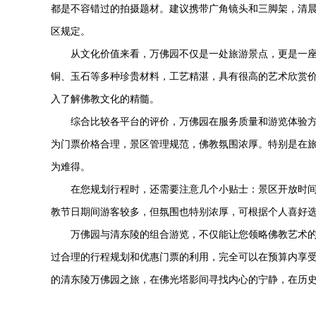
都是不容错过的拍摄题材。建议携带广角镜头和三脚架，清
区规定。
从文化价值来看，万佛园不仅是一处旅游景点，更是一
铜、玉石等多种珍贵材料，工艺精湛，具有很高的艺术欣赏
入了解佛教文化的精髓。
综合比较各平台的评价，万佛园在服务质量和游览体验方
为门票价格合理，景区管理规范，佛教氛围浓厚。特别是在
为难得。
在您规划行程时，还需要注意几个小贴士：景区开放时间为8
教节日期间游客较多，但氛围也特别浓厚，可根据个人喜好
万佛园与清东陵的组合游览，不仅能让您领略佛教艺术
过合理的行程规划和优惠门票的利用，完全可以在预算内享受
的
清东陵万佛园
之旅，在佛光塔影间寻找内心的宁静，在历