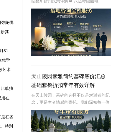
贴叠加折扣政策详解☎ 八达岭陵园电
话:400-838-5063随着社会的发展和人们生
活水平的提高，人们对身后事的安排也越来
越重视。墓碑作为逝者最后的归宿，其选择
阿弥陀佛
漫步其
月31
生凭学
教艺术
天山陵园素雅简约墓碑底价汇总
基础套餐折扣常年有效详解
，比单独
在天山陵园，墓碑的选择不仅是对逝者的纪
费用在
念，更是生者情感的寄托。我们深知每一位
客户的需求，因此推出了素雅简约墓碑基础
套餐，并确保其底价常年有效，折扣常年不
二是在各
变，为每一位客户提供最透明、最实惠的服
式。特别
务。本文将