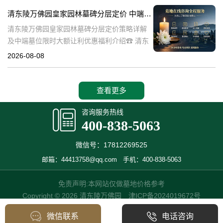
也是现代人们缅怀先人、
清东陵万佛园皇家园林墓碑分层定价 中端墓位限时大额让利详解及优惠福利
清东陵万佛园皇家园林墓碑分层定价策略详解
及中端墓位限时大额让利优惠福利介绍☎ 清东
陵万佛园电话:400-838-5063清东陵万佛园，作
2026-08-08
为中国皇家陵寝的重要代表，不仅承载着丰富
的历史文化价值，更是无
查看更多
咨询服务热线
400-838-5063
微信号：17812269525
邮箱：44413758@qq.com
手机：400-838-5063
免责声明:本网站仅做墓地价格参考
Copyright © 2026 清东陵万佛园
津ICP备2024019672号
微信联系
电话咨询