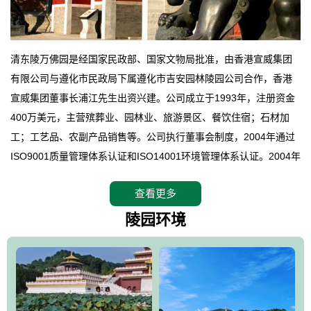
清东陵万佛园是经国家民政部、国家文物局批准，由香港宣威集团
有限公司与遵化市民政局下属遵化市吉安园林陵园公司合作，香港
宣威集团董事长浦江先生出资兴建。公司成立于1993年，注册资金
400万美元，主营殡葬业、园林业、旅游景区、餐饮住宿；石材加
工；工艺品、农副产品销售等。公司执行董事会制度，2004年通过
ISO9001质量管理体系认证和ISO14001环境管理体系认证。2004年
12月，万佛园被国家旅游局评定为国家4A级旅游区，是国内第一家
查看更多
拥有4A级旅游区头衔的花园式陵园，园内建有四星级酒店一座。
万佛园位于遵化市境内，座落在世界文化遗产清东陵地形墙内，地
陵园环境
形绝佳，地理位置优越，交通便利。公司以“建设全国顶级人生后花
园、打造佛教精品旅游圣地”为目标，以海外归侨、国内外知名人士
的墓地安葬、祭祀吊亡并结合旅游参观构成其主要使用功能；以苍
郁绚丽、优雅宜人的园林景观构成其外部形象。通过墓园建设与造