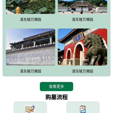
园手法相结合的默契操作，建成一处特色鲜明、服务周全、环境优
美、民族风格突出，与周边文物古迹交相呼应的极具吸引力的花园
式园林。
清东陵万佛园
清东陵万佛园
万佛园工程一期占地448亩，目前完成投资近12亿元人民币，园区采
用全仿古式建筑，寻求与世界文化遗产地清东陵的和谐统一，在园
区建设中寻求陵园建设与景区建设的有机融合，充分发挥独一无二
的地形优势，打造现代艺术园林，建设旅游景观、寺庙、酒店等综
合服务设施，服务于陵园经营，使企业的多元化经营项目相互依
托、相互促进，园区绿化覆盖率达90%。
设计建造各种墓地墓位3万个；主体建筑金宝塔，墓位容量8万个，
能适应不同消费阶层的需求，为客户提供墓碑设计制作服务、特色
清东陵万佛园
清东陵万佛园
落葬服务、代客祭扫服务、网上祭扫服务、祭奠商品服务等全方位
的一条龙服务。
查看更多
购墓流程