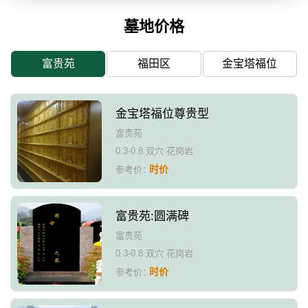
墓地价格
富贵苑
福田区
金宝塔福位
金宝塔福位尊贵型
富贵苑
0.3-0.8 双穴 花岗岩
时价
参考价：
富贵苑:圆满碑
富贵苑
0.3-0.8 双穴 花岗岩
时价
参考价：