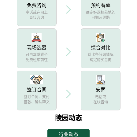
免费咨询
预约看墓
电话或在网上
确定好选择墓地的
直接咨询
日期及线路
现场选墓
综合对比
可自驾或乘坐
对比各陵园情况
免费班车前往
确定购买意向
签订合同
安葬
签订合同、支付
电话或
墓款、确认碑文
在线咨询
陵园动态
行业动态