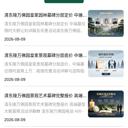
清东陵万佛园皇家园林墓碑分层定价 中端墓位限时大额让利详解及优惠活动
清东陵万佛园皇家园林墓碑分层定价 中端墓位
限时大额让利详解及优惠活动清东陵万佛园，
作为中国历史上著名的皇家陵园之一，承载着
2026-08-09
丰富的历史文化底蕴。近年来，随着人们对身
后事的重视程度不断提升，清东陵万佛园
清东陵万佛园皇家景观墓碑分层底价 中端墓位限时直降上万：超值优惠活动详解与选购指南
清东陵万佛园皇家景观墓碑分层底价，中端墓
位限时直降上万：超值优惠活动详解与选购指
南☎ 清东陵万佛园电话:400-838-5063清东陵
2026-08-09
万佛园，作为中国历史上著名的皇家陵寝之
一，承载着深厚的历史文化底
清东陵万佛园景观艺术墓碑完整报价 高端墓型大额直降活动详解
清东陵万佛园景观艺术墓碑完整报价 高端墓型
大额直降活动详解☎ 清东陵万佛园电话:400-
838-5063清东陵万佛园，作为中国著名的皇家
2026-08-09
陵寝之一，不仅承载着丰富的历史文化遗产，