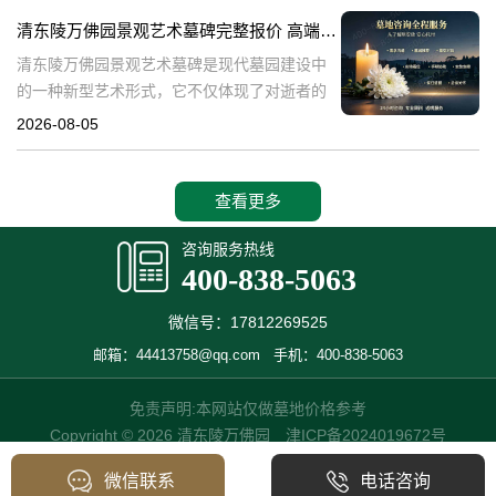
产，也成为了现代人们选择
清东陵万佛园景观艺术墓碑完整报价 高端墓型大额直降活动详解
清东陵万佛园景观艺术墓碑是现代墓园建设中
的一种新型艺术形式，它不仅体现了对逝者的
尊重和缅怀，更是一种文化艺术的传承。本文
2026-08-05
将详细介绍清东陵万佛园景观艺术墓碑的完整
报价以及高端墓型大额直降活动的相关内容，
查看更多
咨询服务热线
400-838-5063
微信号：17812269525
邮箱：44413758@qq.com
手机：400-838-5063
免责声明:本网站仅做墓地价格参考
Copyright © 2026 清东陵万佛园
津ICP备2024019672号
微信联系
电话咨询