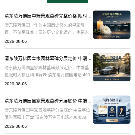
清东陵万佛园中端景观墓碑完整价格 限时减免多年管理费详解
清东陵万佛园，作为中国历史悠久的皇家陵
寝，不仅承载着丰富的历史文化遗产，也是人
们缅怀先人、寄托哀思的重要场所。近年来，
2026-08-06
随着人们对墓地景观要求的提升，中端景观墓
碑逐渐成为了一种流行趋势。本文将详细介绍
清东陵万佛园皇家园林墓碑分层定价 中端墓位限时大额让利详解
清
清东陵万佛园皇家园林墓碑分层定价，中端墓
位限时大额让利详解☎ 清东陵万佛园电话:400-
838-5063清东陵万佛园，作为中国历史上著名
2026-08-06
的皇家陵园之一，承载着丰富的历史文化和独
特的园林艺术。近年来，
清东陵万佛园皇家景观墓碑分层底价 中端墓位限时直降上万
清东陵万佛园皇家景观墓碑分层底价 中端墓位
限时直降上万☎ 清东陵万佛园电话:400-838-
5063清东陵万佛园，作为中国历史上著名的皇
2026-08-05
家陵寝之一，不仅承载着丰富的历史文化遗