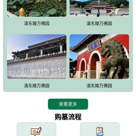
园手法相结合的默契操作，建成一处特色鲜明、服务周全、环境优
美、民族风格突出，与周边文物古迹交相呼应的极具吸引力的花园
式园林。
清东陵万佛园
清东陵万佛园
万佛园工程一期占地448亩，目前完成投资近12亿元人民币，园区采
用全仿古式建筑，寻求与世界文化遗产地清东陵的和谐统一，在园
区建设中寻求陵园建设与景区建设的有机融合，充分发挥独一无二
的地形优势，打造现代艺术园林，建设旅游景观、寺庙、酒店等综
合服务设施，服务于陵园经营，使企业的多元化经营项目相互依
托、相互促进，园区绿化覆盖率达90%。
设计建造各种墓地墓位3万个；主体建筑金宝塔，墓位容量8万个，
能适应不同消费阶层的需求，为客户提供墓碑设计制作服务、特色
清东陵万佛园
清东陵万佛园
落葬服务、代客祭扫服务、网上祭扫服务、祭奠商品服务等全方位
的一条龙服务。
查看更多
购墓流程