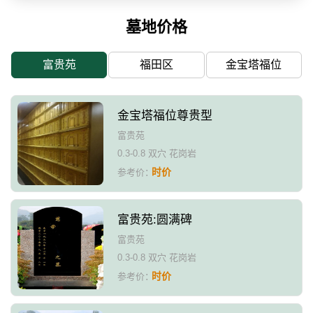
墓地价格
富贵苑
福田区
金宝塔福位
金宝塔福位尊贵型
富贵苑
0.3-0.8 双穴 花岗岩
时价
参考价：
富贵苑:圆满碑
富贵苑
0.3-0.8 双穴 花岗岩
时价
参考价：