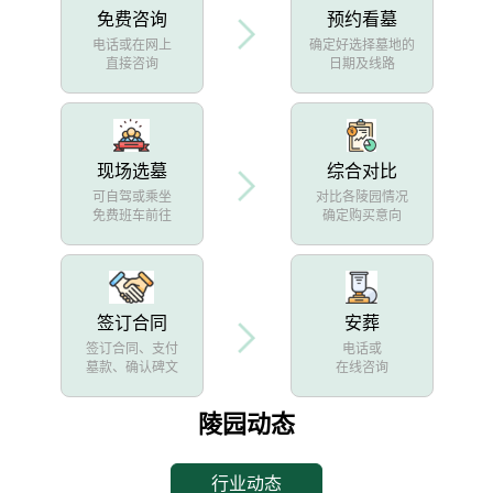
免费咨询
预约看墓
电话或在网上
确定好选择墓地的
直接咨询
日期及线路
现场选墓
综合对比
可自驾或乘坐
对比各陵园情况
免费班车前往
确定购买意向
签订合同
安葬
签订合同、支付
电话或
墓款、确认碑文
在线咨询
陵园动态
行业动态