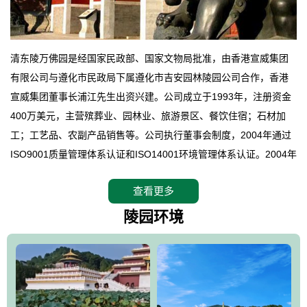
清东陵万佛园是经国家民政部、国家文物局批准，由香港宣威集团
有限公司与遵化市民政局下属遵化市吉安园林陵园公司合作，香港
宣威集团董事长浦江先生出资兴建。公司成立于1993年，注册资金
400万美元，主营殡葬业、园林业、旅游景区、餐饮住宿；石材加
工；工艺品、农副产品销售等。公司执行董事会制度，2004年通过
ISO9001质量管理体系认证和ISO14001环境管理体系认证。2004年
12月，万佛园被国家旅游局评定为国家4A级旅游区，是国内第一家
查看更多
拥有4A级旅游区头衔的花园式陵园，园内建有四星级酒店一座。
万佛园位于遵化市境内，座落在世界文化遗产清东陵地形墙内，地
陵园环境
形绝佳，地理位置优越，交通便利。公司以“建设全国顶级人生后花
园、打造佛教精品旅游圣地”为目标，以海外归侨、国内外知名人士
的墓地安葬、祭祀吊亡并结合旅游参观构成其主要使用功能；以苍
郁绚丽、优雅宜人的园林景观构成其外部形象。通过墓园建设与造