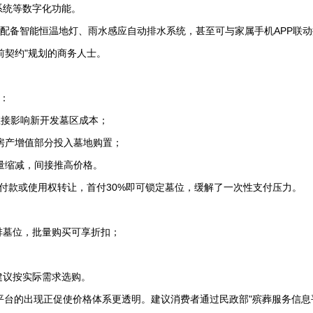
系统等数字化功能。
墓配备智能恒温地灯、雨水感应自动排水系统，甚至可与家属手机APP联
前契约"规划的商务人士。
动：
，直接影响新开发墓区成本；
将房产增值部分投入墓地购置；
应量缩减，间接推高价格。
期付款或使用权转让，首付30%即可锁定墓位，缓解了一次性支付压力。
排墓位，批量购买可享折扣；
；
，建议按实际需求选购。
平台的出现正促使价格体系更透明。建议消费者通过民政部"殡葬服务信息