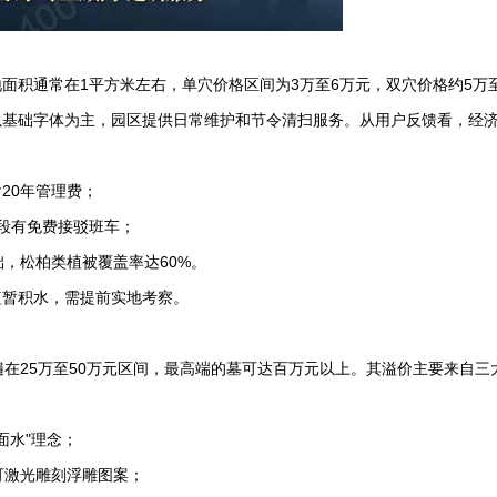
面积通常在1平方米左右，单穴价格区间为3万至6万元，双穴价格约5万
以基础字体为主，园区提供日常维护和节令清扫服务。从用户反馈看，经
：
含20年管理费；
时段有免费接驳班车；
础，松柏类植被覆盖率达60%。
短暂积水，需提前实地考察。
在25万至50万元区间，最高端的墓可达百万元以上。其溢价主要来自三
面水"理念；
可激光雕刻浮雕图案；