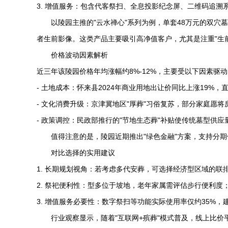
3. 增值服务：包含代客祭扫、全息投影纪念屏、二维码追溯
以陵园主推的"云水禅心"系列为例，单套48万元的双穴
者生前影像。这类产品主要吸引高净值客户，尤其是注重"生
价格波动因素解析
近三年该陵园价格年均涨幅约8%-12%，主要受以下因素驱
- 土地成本：怀来县2024年商业用地出让价同比上涨19%
- 文化消费升级：京津冀地区"厚葬"习俗复苏，部分家庭愿
- 政策调控：民政部推行的"节地生态葬"补贴使传统墓型供
值得注意的是，陵园近期推出"绿色金融"方案，支持分
对比选择的实用建议
1. 长期规划视角：若考虑多代安葬，可选择经济型区域的联
2. 祭祀便利性：型多位于坡地，老年家属需评估步行便利度
3. 增值服务必要性：数字祭扫等功能实际使用率仅约35%
行业观察显示，随着"互联网+殡葬"模式普及，线上比价