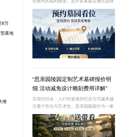
祀摆件的福利政策，是许多家庭在做出选择
时的重要考虑因素。本文将从专业角度深入
解析这些内容，为读者提供有价值、信息丰
富的信息。☎ 炎黄陵园电话:400-838-50
至8万
济型墓地
“思亲园陵园定制艺术墓碑报价明
细 活动减免设计雕刻费用详解”
在现代社会，人们对逝者的纪念方式越来越
大维
注重个性化与艺术性。思亲园陵园作为一家
专业的陵园服务提供商，推出了定制艺术墓
碑服务，以满足客户对逝者的特殊纪念需
求。本文将详细介绍思亲园陵园定制艺术墓
碑的报价明细