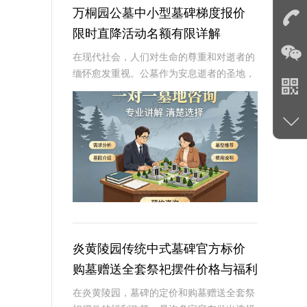
万桐园公墓中小型墓碑梯度报价
限时直降活动名额有限详解
在现代社会，人们对生命的尊重和对逝者的
缅怀愈发重视。公墓作为安息逝者的圣地，
其墓碑的选择不仅是对逝者的纪念，也是生
者情感的寄托。万桐园公墓作为一家知名的
大型公墓，一直致力于提供高品质、个性化
的墓碑服务
炎黄陵园传统中式墓碑官方标价
购墓赠送全套祭祀摆件价格与福利
深度解析
在炎黄陵园，墓碑的定价和购墓赠送全套祭