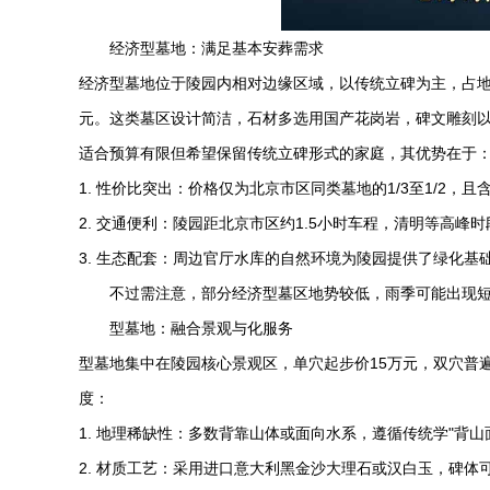
经济型墓地：满足基本安葬需求
经济型墓地位于陵园内相对边缘区域，以传统立碑为主，占地
元。这类墓区设计简洁，石材多选用国产花岗岩，碑文雕刻
适合预算有限但希望保留传统立碑形式的家庭，其优势在于
1. 性价比突出：价格仅为北京市区同类墓地的1/3至1/2，且
2. 交通便利：陵园距北京市区约1.5小时车程，清明等高峰
3. 生态配套：周边官厅水库的自然环境为陵园提供了绿化基
不过需注意，部分经济型墓区地势较低，雨季可能出现
型墓地：融合景观与化服务
型墓地集中在陵园核心景观区，单穴起步价15万元，双穴普遍
度：
1. 地理稀缺性：多数背靠山体或面向水系，遵循传统学"背山
2. 材质工艺：采用进口意大利黑金沙大理石或汉白玉，碑体