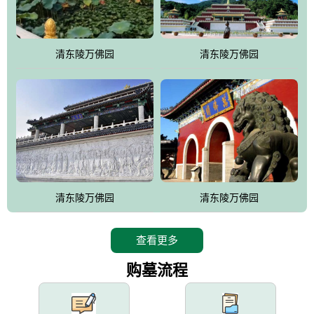
园手法相结合的默契操作，建成一处特色鲜明、服务周全、环境优
美、民族风格突出，与周边文物古迹交相呼应的极具吸引力的花园
式园林。
清东陵万佛园
清东陵万佛园
万佛园工程一期占地448亩，目前完成投资近12亿元人民币，园区采
用全仿古式建筑，寻求与世界文化遗产地清东陵的和谐统一，在园
区建设中寻求陵园建设与景区建设的有机融合，充分发挥独一无二
的地形优势，打造现代艺术园林，建设旅游景观、寺庙、酒店等综
合服务设施，服务于陵园经营，使企业的多元化经营项目相互依
托、相互促进，园区绿化覆盖率达90%。
设计建造各种墓地墓位3万个；主体建筑金宝塔，墓位容量8万个，
能适应不同消费阶层的需求，为客户提供墓碑设计制作服务、特色
清东陵万佛园
清东陵万佛园
落葬服务、代客祭扫服务、网上祭扫服务、祭奠商品服务等全方位
的一条龙服务。
查看更多
购墓流程