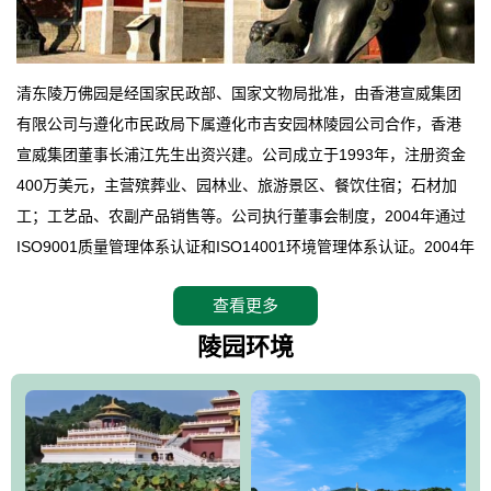
清东陵万佛园是经国家民政部、国家文物局批准，由香港宣威集团
有限公司与遵化市民政局下属遵化市吉安园林陵园公司合作，香港
宣威集团董事长浦江先生出资兴建。公司成立于1993年，注册资金
400万美元，主营殡葬业、园林业、旅游景区、餐饮住宿；石材加
工；工艺品、农副产品销售等。公司执行董事会制度，2004年通过
ISO9001质量管理体系认证和ISO14001环境管理体系认证。2004年
12月，万佛园被国家旅游局评定为国家4A级旅游区，是国内第一家
查看更多
拥有4A级旅游区头衔的花园式陵园，园内建有四星级酒店一座。
万佛园位于遵化市境内，座落在世界文化遗产清东陵地形墙内，地
陵园环境
形绝佳，地理位置优越，交通便利。公司以“建设全国顶级人生后花
园、打造佛教精品旅游圣地”为目标，以海外归侨、国内外知名人士
的墓地安葬、祭祀吊亡并结合旅游参观构成其主要使用功能；以苍
郁绚丽、优雅宜人的园林景观构成其外部形象。通过墓园建设与造