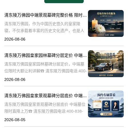
清东陵万佛园中端景观墓碑完整价格 限时减免多年管理费详解
清东陵万佛园，作为中国历史悠久的皇家陵
寝，不仅承载着丰富的历史文化遗产，也是人
们缅怀先人、寄托哀思的重要场所。近年来，
2026-08-06
随着人们对墓地景观要求的提升，中端景观墓
碑逐渐成为了一种流行趋势。本文将详细介绍
清东陵万佛园皇家园林墓碑分层定价 中端墓位限时大额让利详解
清
清东陵万佛园皇家园林墓碑分层定价，中端墓
位限时大额让利详解☎ 清东陵万佛园电话:400-
838-5063清东陵万佛园，作为中国历史上著名
2026-08-06
的皇家陵园之一，承载着丰富的历史文化和独
特的园林艺术。近年来，
清东陵万佛园皇家景观墓碑分层底价 中端墓位限时直降上万
清东陵万佛园皇家景观墓碑分层底价 中端墓位
限时直降上万☎ 清东陵万佛园电话:400-838-
5063清东陵万佛园，作为中国历史上著名的皇
2026-08-05
家陵寝之一，不仅承载着丰富的历史文化遗