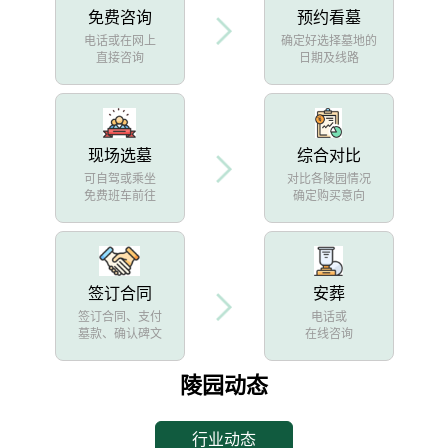
免费咨询
预约看墓
电话或在网上
确定好选择墓地的
直接咨询
日期及线路
现场选墓
综合对比
可自驾或乘坐
对比各陵园情况
免费班车前往
确定购买意向
签订合同
安葬
签订合同、支付
电话或
墓款、确认碑文
在线咨询
陵园动态
行业动态