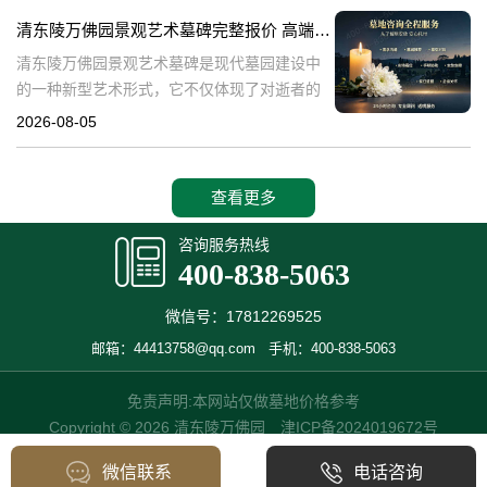
产，也成为了现代人们选择
清东陵万佛园景观艺术墓碑完整报价 高端墓型大额直降活动详解
清东陵万佛园景观艺术墓碑是现代墓园建设中
的一种新型艺术形式，它不仅体现了对逝者的
尊重和缅怀，更是一种文化艺术的传承。本文
2026-08-05
将详细介绍清东陵万佛园景观艺术墓碑的完整
报价以及高端墓型大额直降活动的相关内容，
查看更多
咨询服务热线
400-838-5063
微信号：17812269525
邮箱：44413758@qq.com
手机：400-838-5063
免责声明:本网站仅做墓地价格参考
Copyright © 2026 清东陵万佛园
津ICP备2024019672号
微信联系
电话咨询