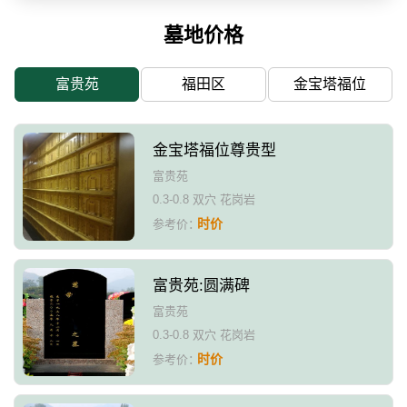
墓地价格
富贵苑
福田区
金宝塔福位
金宝塔福位尊贵型
富贵苑
0.3-0.8 双穴 花岗岩
时价
参考价：
富贵苑:圆满碑
富贵苑
0.3-0.8 双穴 花岗岩
时价
参考价：