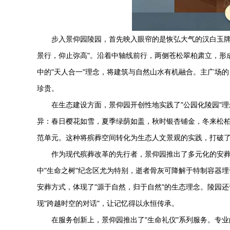
步入
景仰园陵园
，首先映入眼帘的是恢弘大气的汉白玉牌
景行，仰止弥高"。沿着中轴线前行，两侧苍松翠柏肃立，形
中的"天人合一"理念，将建筑与自然山水有机融合。主广场
珍贵。
在生态建设方面，景仰园开创性地实践了"公园化陵园"
异：春日樱花如雪，夏季绿荫如盖，秋时银杏铺金，冬来松
范单元。这种将殡葬空间转化为生态人文景观的实践，打破
作为现代殡葬改革的先行者，景仰园推出了多元化的安
中"生命之树"纪念区尤为特别，逝者骨灰可降解于特制容器
安葬方式，体现了"源于自然，归于自然"的生态理念。陵园
现"跨越时空的对话"，让记忆得以永恒传承。
在服务创新上，景仰园推出了"生命礼仪"系列服务。专