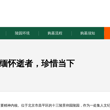
陵园环境
购墓流程
购墓须知
缅怀逝者，珍惜当下
重要精神内核。位于北京市昌平区的十三陵
景仰园陵园
，作为一处集人文