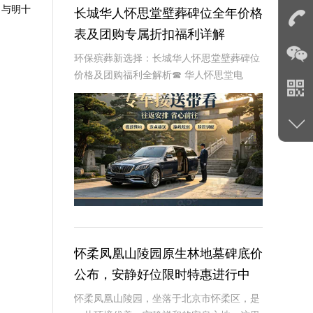
，与明十
长城华人怀思堂壁葬碑位全年价格
表及团购专属折扣福利详解
环保殡葬新选择：长城华人怀思堂壁葬碑位
价格及团购福利全解析☎ 华人怀思堂电
话:400-838-5063随着现代人对身后事的规
划日益细致，壁葬作为一种绿色、节地的殡
葬方式逐渐走进大众视野。长城华人怀思
怀柔凤凰山陵园原生林地墓碑底价
公布，安静好位限时特惠进行中
怀柔凤凰山陵园，坐落于北京市怀柔区，是