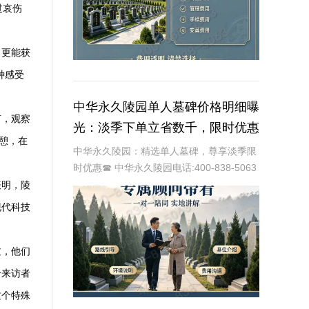
过哀伤
，更能获
种感受
中华永久陵园单人墓碑价格明细曝
言，观察
光：淡季下单立省数千，限时优惠
憩，在
深度解析
中华永久陵园：精选单人墓碑，尊享淡季限
时优惠☎ 中华永久陵园电话:400-838-5063
中华永久陵园，作为国内知名的陵园品牌，
表明，陵
始终以提供高品质的墓碑产品和服务为己
现代科技
任。本文将全面解析中华永久陵园多款
过，他们
个来访者
这个特殊