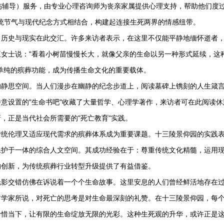
ing"（哀伤辅导）服务，由专业心理咨询师为丧亲家属提供心理支持，帮助他们度
传统节气与现代纪念方式相结合，构建起连接生死两界的情感纽带。
，历史与现实在此交汇。许多来访者表示，在这里不仅能平静地缅怀逝者
女士说："看着小树苗慢慢长大，就像父亲的生命以另一种形式延续，这
单纯的殡葬功能，成为传播生命文化的重要载体。
的静思空间。当人们漫步在幽静的纪念步道上，阅读墓碑上镌刻的人生箴
意设置的"生命书吧"收藏了大量哲学、心理学著作，来访者可在此阅读休
，正是当代社会所需要的"死亡教育"实践。
传统伦理又适应现代需求的殡葬体系成为重要课题。
十三陵景仰园
的实践
保护于一体的综合人文空间。其成功经验在于：尊重传统文化精髓，运用
的创新，为传统殡葬行业转型升级提供了有益借鉴。
光影交错仿佛在诉说着一个个生命故事。这里安息的人们曾经鲜活地存在
哲学家所说，对死亡的思考是对生命最深刻的礼赞。在
十三陵景仰园
，每
珍惜当下，让有限的生命绽放无限的光彩。这种生死观的升华，或许正是