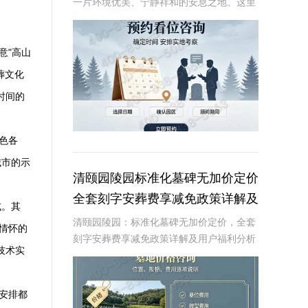
一片环境优美、宁静祥和的安息之地。这里
不仅拥有得天独厚的自然环境，还以其独特
的原生林地墓碑设计，为逝者提供一个安静
而尊贵的归宿。近期，陵园推出了一项限时
意"高山
特惠活动，
葬文化
时间的
色各
城市的示
清颐园陵园标准化墓碑无加价定价
。
全套刻字安葬费享减免政策详解及
式。其
用户福利分析
清颐园陵园：标准化墓碑无加价定价，全套
情怀的
刻字安葬费享减免政策详解及用户福利分析
技术实
☎ 清颐园公墓电话:400-838-5063在现代社
会，人们对死亡和身后事的规划越来越重
视。清颐园陵园作为一家专业的陵园服
安排都