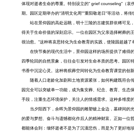
体现对逝者生命的尊重。特别设立的" grief counsel
期。园区定期举办的"清明文化周""重阳敬老日"等活动，将
站在景仰园的高处远眺，明十三陵的古建筑群依稀可见
得关于生命价值的深刻启示。一位在园区为父亲选择树葬的王
很治愈。"这种将哀思转化为生命教育的实践，使陵园超越了
在快节奏的现代生活中，景仰园这样的场所提供了难得
四季轮回的自然景象，往往会引发对生命本质的思考。园区特
书香中沉淀心灵。这种将殡葬空间转化为生命教育课堂的创新
随着人口老龄化加剧和土地资源紧张，如何构建既符合
园完全可以突破单一功能，成为集安葬、纪念、教育、生态
手段，注重生态环境保护，关注人的情感需求。这种多维度
当夕阳西下，余晖为景仰园的雕塑镀上金边，墓碑间的
的爱与梦想、奋斗与遗憾都化作后人的精神财富。正如一位
都能体会到：缅怀逝者不是为了沉湎悲伤，而是为了更好地