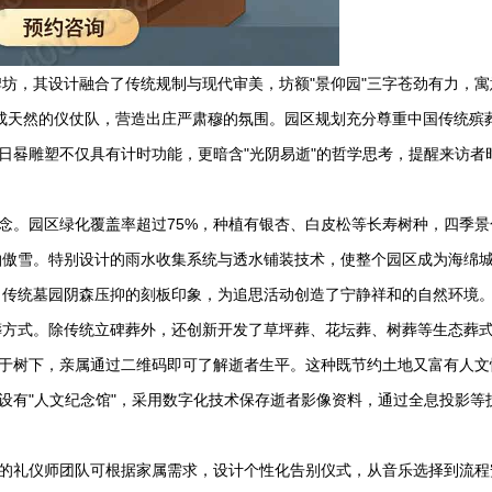
坊，其设计融合了传统规制与现代审美，坊额"景仰园"三字苍劲有力，寓
成天然的仪仗队，营造出庄严肃穆的氛围。园区规划充分尊重中国传统殡
的日晷雕塑不仅具有计时功能，更暗含"光阴易逝"的哲学思考，提醒来访者
理念。园区绿化覆盖率超过75%，种植有银杏、白皮松等长寿树种，四季景
柏傲雪。特别设计的雨水收集系统与透水铺装技术，使整个园区成为海绵
了传统墓园阴森压抑的刻板印象，为追思活动创造了宁静祥和的自然环境
葬方式。除传统立碑葬外，还创新开发了草坪葬、花坛葬、树葬等生态葬
埋于树下，亲属通过二维码即可了解逝者生平。这种既节约土地又富有人文
还设有"人文纪念馆"，采用数字化技术保存逝者影像资料，通过全息投影等
业的礼仪师团队可根据家属需求，设计个性化告别仪式，从音乐选择到流程