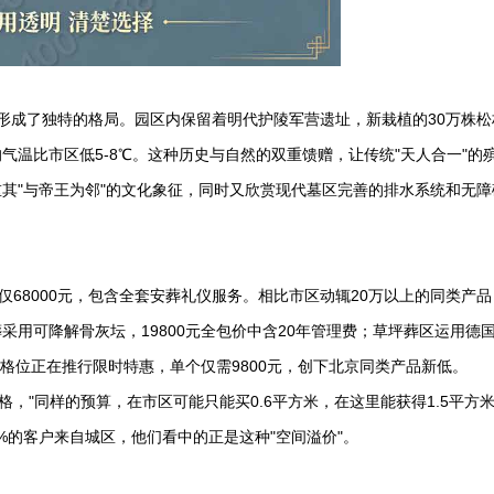
形成了独特的格局。园区内保留着明代护陵军营遗址，新栽植的30万株松
气温比市区低5-8℃。这种历史与自然的双重馈赠，让传统"天人合一"的
其"与帝王为邻"的文化象征，同时又欣赏现代墓区完善的排水系统和无障
仅68000元，包含全套安葬礼仪服务。相比市区动辄20万以上的同类产
用可降解骨灰坛，19800元全包价中含20年管理费；草坪葬区运用德
葬格位正在推行限时特惠，单个仅需9800元，创下北京同类产品新低。
格，"同样的预算，在市区可能只能买0.6平方米，在这里能获得1.5平方
%的客户来自城区，他们看中的正是这种"空间溢价"。