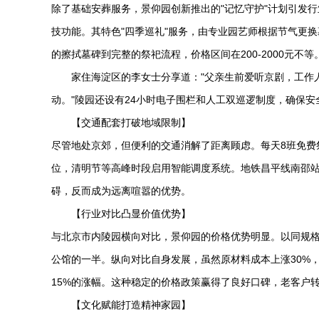
除了基础安葬服务，景仰园创新推出的"记忆守护"计划引发
技功能。其特色"四季巡礼"服务，由专业园艺师根据节气更换墓
的擦拭墓碑到完整的祭祀流程，价格区间在200-2000元不等
家住海淀区的李女士分享道："父亲生前爱听京剧，工作
动。"陵园还设有24小时电子围栏和人工双巡逻制度，确保安
【交通配套打破地域限制】
尽管地处京郊，但便利的交通消解了距离顾虑。每天8班免费祭
位，清明节等高峰时段启用智能调度系统。地铁昌平线南邵站
碍，反而成为远离喧嚣的优势。
【行业对比凸显价值优势】
与北京市内陵园横向对比，景仰园的价格优势明显。以同规
公馆的一半。纵向对比自身发展，虽然原材料成本上涨30%
15%的涨幅。这种稳定的价格政策赢得了良好口碑，老客户转
【文化赋能打造精神家园】