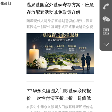
的生命归
温泉墓园室外墓碑寄存方案：应急
存放配套活动减免政策详解
随着现代人对身后事规划意识的增强，温泉
墓园这一创新性墓园形式正逐渐走进公众视
野。温泉墓园不仅营造了宁静祥和的环境氛
围，更通过一系列贴心设施，如室外墓碑寄
存区、应急遗体临时存放服务等，为家属提
供极大便利
“中华永久陵园入门款墓碑亲民报
价 一次性付清享折上折：超值优
惠与便捷选择的完美结合”
在探讨中华永久陵园入门款墓碑亲民报价这