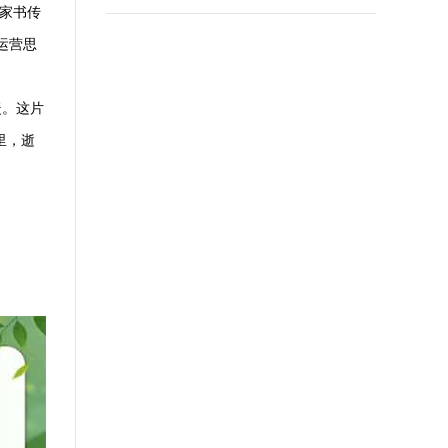
"家书传
运营思
暖。这片
里，逝