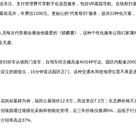
行业关注。支付管理费可享数字化追思服务，包括VR墓园导航、在线祭扫
前花卉，年费仅1200元。更贴心的"代客祭扫"服务，提供22种化方案
。
人员每次代祭都会播放他最爱的《锁麟囊》，这种个性化服务让我们家属
全无虞。
扫班车从德胜门发车，自驾车经京藏高速40分钟可达。园区内配备200
设立的接驳点，15分钟直达园区正门。这种交通布局使地理位置不再是
格花岗岩墓碑为例，
福田公墓
报价12.8万，而这里仅7.2万；生态葬价格不
，但陵园通过规模化采购和智能化管理，近三年价格仅微调5%，远低于行
介绍率高达37%。