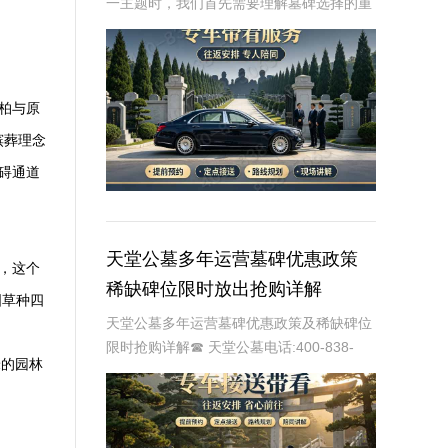
一主题时，我们首先需要理解墓碑选择的重
要性及其对逝者与生者的影响。墓碑不仅是
对逝者的纪念，也是对生者情感的寄托。因
此，选择一款既符合预算又具有纪念意义的
墓碑显得尤
柏与原
殡葬理念
碍通道
天堂公墓多年运营墓碑优惠政策
品，这个
稀缺碑位限时放出抢购详解
国草种四
天堂公墓多年运营墓碑优惠政策及稀缺碑位
限时抢购详解☎ 天堂公墓电话:400-838-
米的园林
5063天堂公墓，作为一家历史悠久的公墓，
多年来一直致力于为家属提供最优质、最便
捷的墓碑选择服务。随着社会的发展和