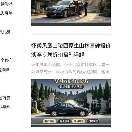
直播等科
，从简单
特别感
怀柔凤凰山陵园原生山林墓碑报价
淡季专属折扣福利详解
0个停车
怀柔凤凰山陵园，位于北京市怀柔区，是一
选择障
处风景秀丽、环境清幽的现代化陵园。这里
依山傍水，绿树成荫，为逝者提供了一个宁
静而庄严的安息之地。近年来，随着人们对
逝者安葬方式的不断追求，墓碑作为纪念逝
足万安
者、寄托哀
业平均