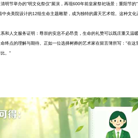
明节举办的"明文化祭仪"展演，再现600年前皇家祭祀场景；重阳节的
着中央美院设计的12组生命主题雕塑，成为独特的露天艺术馆。这种文化
体系和人文服务证明：尊崇的安息不必昂贵，生命的礼赞可以既庄重又温
命终点的理解与期待。正如一位选择树葬的艺术家在留言簿所写："在这
比。"