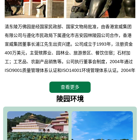
清东陵万佛园是经国家民政部、国家文物局批准，由香港宣威集团
有限公司与遵化市民政局下属遵化市吉安园林陵园公司合作，香港
宣威集团董事长浦江先生出资兴建。公司成立于1993年，注册资金
400万美元，主营殡葬业、园林业、旅游景区、餐饮住宿；石材加
工；工艺品、农副产品销售等。公司执行董事会制度，2004年通过
ISO9001质量管理体系认证和ISO14001环境管理体系认证。2004年
12月，万佛园被国家旅游局评定为国家4A级旅游区，是国内第一家
查看更多
拥有4A级旅游区头衔的花园式陵园，园内建有四星级酒店一座。
万佛园位于遵化市境内，座落在世界文化遗产清东陵地形墙内，地
陵园环境
形绝佳，地理位置优越，交通便利。公司以“建设全国顶级人生后花
园、打造佛教精品旅游圣地”为目标，以海外归侨、国内外知名人士
的墓地安葬、祭祀吊亡并结合旅游参观构成其主要使用功能；以苍
郁绚丽、优雅宜人的园林景观构成其外部形象。通过墓园建设与造