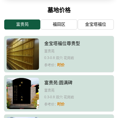
墓地价格
富贵苑
福田区
金宝塔福位
金宝塔福位尊贵型
富贵苑
0.3-0.8 双穴 花岗岩
时价
参考价：
富贵苑:圆满碑
富贵苑
0.3-0.8 双穴 花岗岩
时价
参考价：