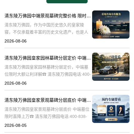
清东陵万佛园中端景观墓碑完整价格 限时减免多年管理费详解
清东陵万佛园，作为中国历史悠久的皇家陵
寝，不仅承载着丰富的历史文化遗产，也是人
们缅怀先人、寄托哀思的重要场所。近年来，
2026-08-06
随着人们对墓地景观要求的提升，中端景观墓
碑逐渐成为了一种流行趋势。本文将详细介绍
清东陵万佛园皇家园林墓碑分层定价 中端墓位限时大额让利详解
清
清东陵万佛园皇家园林墓碑分层定价，中端墓
位限时大额让利详解☎ 清东陵万佛园电话:400-
838-5063清东陵万佛园，作为中国历史上著名
2026-08-06
的皇家陵园之一，承载着丰富的历史文化和独
特的园林艺术。近年来，
清东陵万佛园皇家景观墓碑分层底价 中端墓位限时直降上万
清东陵万佛园皇家景观墓碑分层底价 中端墓位
限时直降上万☎ 清东陵万佛园电话:400-838-
5063清东陵万佛园，作为中国历史上著名的皇
2026-08-05
家陵寝之一，不仅承载着丰富的历史文化遗