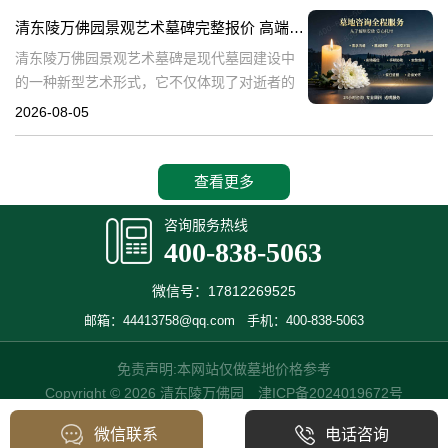
产，也成为了现代人们选择
清东陵万佛园景观艺术墓碑完整报价 高端墓型大额直降活动详解
清东陵万佛园景观艺术墓碑是现代墓园建设中
的一种新型艺术形式，它不仅体现了对逝者的
尊重和缅怀，更是一种文化艺术的传承。本文
2026-08-05
将详细介绍清东陵万佛园景观艺术墓碑的完整
报价以及高端墓型大额直降活动的相关内容，
查看更多
咨询服务热线
400-838-5063
微信号：17812269525
邮箱：44413758@qq.com
手机：400-838-5063
免责声明:本网站仅做墓地价格参考
Copyright © 2026 清东陵万佛园
津ICP备2024019672号
微信联系
电话咨询