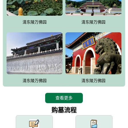
园手法相结合的默契操作，建成一处特色鲜明、服务周全、环境优
美、民族风格突出，与周边文物古迹交相呼应的极具吸引力的花园
式园林。
清东陵万佛园
清东陵万佛园
万佛园工程一期占地448亩，目前完成投资近12亿元人民币，园区采
用全仿古式建筑，寻求与世界文化遗产地清东陵的和谐统一，在园
区建设中寻求陵园建设与景区建设的有机融合，充分发挥独一无二
的地形优势，打造现代艺术园林，建设旅游景观、寺庙、酒店等综
合服务设施，服务于陵园经营，使企业的多元化经营项目相互依
托、相互促进，园区绿化覆盖率达90%。
设计建造各种墓地墓位3万个；主体建筑金宝塔，墓位容量8万个，
能适应不同消费阶层的需求，为客户提供墓碑设计制作服务、特色
清东陵万佛园
清东陵万佛园
落葬服务、代客祭扫服务、网上祭扫服务、祭奠商品服务等全方位
的一条龙服务。
查看更多
购墓流程