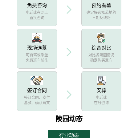
免费咨询
预约看墓
电话或在网上
确定好选择墓地的
直接咨询
日期及线路
现场选墓
综合对比
可自驾或乘坐
对比各陵园情况
免费班车前往
确定购买意向
签订合同
安葬
签订合同、支付
电话或
墓款、确认碑文
在线咨询
陵园动态
行业动态