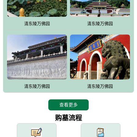
园手法相结合的默契操作，建成一处特色鲜明、服务周全、环境优
美、民族风格突出，与周边文物古迹交相呼应的极具吸引力的花园
式园林。
清东陵万佛园
清东陵万佛园
万佛园工程一期占地448亩，目前完成投资近12亿元人民币，园区采
用全仿古式建筑，寻求与世界文化遗产地清东陵的和谐统一，在园
区建设中寻求陵园建设与景区建设的有机融合，充分发挥独一无二
的地形优势，打造现代艺术园林，建设旅游景观、寺庙、酒店等综
合服务设施，服务于陵园经营，使企业的多元化经营项目相互依
托、相互促进，园区绿化覆盖率达90%。
设计建造各种墓地墓位3万个；主体建筑金宝塔，墓位容量8万个，
能适应不同消费阶层的需求，为客户提供墓碑设计制作服务、特色
清东陵万佛园
清东陵万佛园
落葬服务、代客祭扫服务、网上祭扫服务、祭奠商品服务等全方位
的一条龙服务。
查看更多
购墓流程