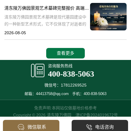
产，也成为了现代人们选择
清东陵万佛园景观艺术墓碑完整报价 高端墓型大额直降活动详解
清东陵万佛园景观艺术墓碑是现代墓园建设中
的一种新型艺术形式，它不仅体现了对逝者的
尊重和缅怀，更是一种文化艺术的传承。本文
2026-08-05
将详细介绍清东陵万佛园景观艺术墓碑的完整
报价以及高端墓型大额直降活动的相关内容，
查看更多
咨询服务热线
400-838-5063
微信号：17812269525
邮箱：44413758@qq.com
手机：400-838-5063
免责声明:本网站仅做墓地价格参考
Copyright © 2026 清东陵万佛园
津ICP备2024019672号
微信联系
电话咨询