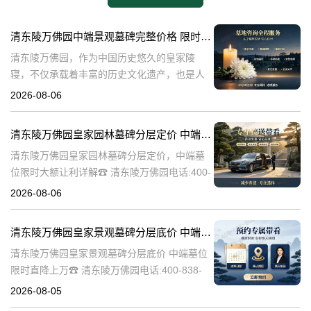
清东陵万佛园中端景观墓碑完整价格 限时减免多年管理费详解
清东陵万佛园，作为中国历史悠久的皇家陵
寝，不仅承载着丰富的历史文化遗产，也是人
们缅怀先人、寄托哀思的重要场所。近年来，
2026-08-06
随着人们对墓地景观要求的提升，中端景观墓
碑逐渐成为了一种流行趋势。本文将详细介绍
清东陵万佛园皇家园林墓碑分层定价 中端墓位限时大额让利详解
清
清东陵万佛园皇家园林墓碑分层定价，中端墓
位限时大额让利详解☎ 清东陵万佛园电话:400-
838-5063清东陵万佛园，作为中国历史上著名
2026-08-06
的皇家陵园之一，承载着丰富的历史文化和独
特的园林艺术。近年来，
清东陵万佛园皇家景观墓碑分层底价 中端墓位限时直降上万
清东陵万佛园皇家景观墓碑分层底价 中端墓位
限时直降上万☎ 清东陵万佛园电话:400-838-
5063清东陵万佛园，作为中国历史上著名的皇
2026-08-05
家陵寝之一，不仅承载着丰富的历史文化遗