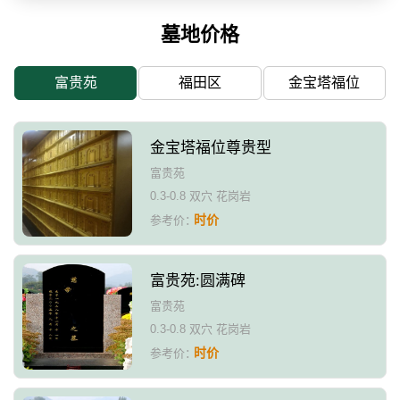
墓地价格
富贵苑
福田区
金宝塔福位
金宝塔福位尊贵型
富贵苑
0.3-0.8 双穴 花岗岩
时价
参考价：
富贵苑:圆满碑
富贵苑
0.3-0.8 双穴 花岗岩
时价
参考价：