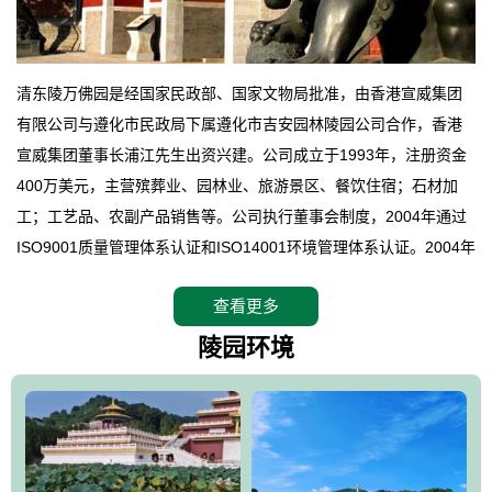
清东陵万佛园是经国家民政部、国家文物局批准，由香港宣威集团
有限公司与遵化市民政局下属遵化市吉安园林陵园公司合作，香港
宣威集团董事长浦江先生出资兴建。公司成立于1993年，注册资金
400万美元，主营殡葬业、园林业、旅游景区、餐饮住宿；石材加
工；工艺品、农副产品销售等。公司执行董事会制度，2004年通过
ISO9001质量管理体系认证和ISO14001环境管理体系认证。2004年
12月，万佛园被国家旅游局评定为国家4A级旅游区，是国内第一家
查看更多
拥有4A级旅游区头衔的花园式陵园，园内建有四星级酒店一座。
万佛园位于遵化市境内，座落在世界文化遗产清东陵地形墙内，地
陵园环境
形绝佳，地理位置优越，交通便利。公司以“建设全国顶级人生后花
园、打造佛教精品旅游圣地”为目标，以海外归侨、国内外知名人士
的墓地安葬、祭祀吊亡并结合旅游参观构成其主要使用功能；以苍
郁绚丽、优雅宜人的园林景观构成其外部形象。通过墓园建设与造