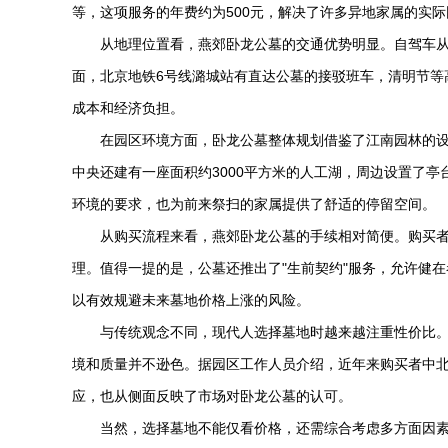
等，这项服务的年费约为500元，解决了许多异地家属的实际
从地理位置看，燕郊卧龙公墓的交通优势明显。自驾车从
面，北京地铁6号线潞城站有直达公墓的接驳班车，清明节等
成本和经济负担。
在园区环境方面，卧龙公墓整体规划借鉴了江南园林的设
中央还建有一座面积约3000平方米的人工湖，周边设置了
环境的要求，也为前来祭扫的家属提供了舒适的停留空间。
从购买流程来看，燕郊卧龙公墓的手续相对简便。购买
理。值得一提的是，公墓还推出了"生前契约"服务，允许健
以有效规避未来墓地价格上涨的风险。
与传统观念不同，现代人选择墓地时越来越注重性价比。燕
境和质量并不逊色。据园区工作人员介绍，近年来购买者中北
应，也从侧面反映了市场对卧龙公墓的认可。
当然，选择墓地不能仅看价格，还需综合考虑多方面因