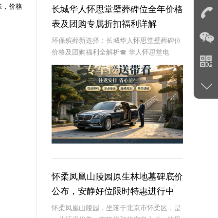
张，价格
长城华人怀思堂壁葬碑位全年价格
表及团购专属折扣福利详解
环保殡葬新选择：长城华人怀思堂壁葬碑位
价格及团购福利全解析☎ 华人怀思堂电
话:400-838-5063随着现代人对身后事的规
划日益细致，壁葬作为一种绿色、节地的殡
葬方式逐渐走进大众视野。长城华人怀思
怀柔凤凰山陵园原生林地墓碑底价
公布，安静好位限时特惠进行中
怀柔凤凰山陵园，坐落于北京市怀柔区，是