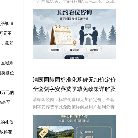
一片环境优美、宁静祥和的安息之地。这里
不仅拥有得天独厚的自然环境，还以其独特
的原生林地墓碑设计，为逝者提供一个安静
而尊贵的归宿。近期，陵园推出了一项限时
约0.8
特惠活动，
万元不
格，燕郊
的区域则
同类墓位
清颐园陵园标准化墓碑无加价定价
全套刻字安葬费享减免政策详解及
4万元的
用户福利分析
清颐园陵园：标准化墓碑无加价定价，全套
%甚至
刻字安葬费享减免政策详解及用户福利分析
☎ 清颐园公墓电话:400-838-5063在现代社
会，人们对死亡和身后事的规划越来越重
业的礼仪
视。清颐园陵园作为一家专业的陵园服
放鲜花