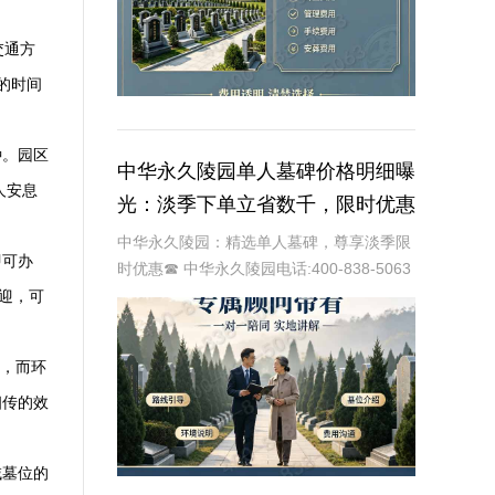
交通方
的时间
种。园区
中华永久陵园单人墓碑价格明细曝
人安息
光：淡季下单立省数千，限时优惠
深度解析
中华永久陵园：精选单人墓碑，尊享淡季限
即可办
时优惠☎ 中华永久陵园电话:400-838-5063
中华永久陵园，作为国内知名的陵园品牌，
迎，可
始终以提供高品质的墓碑产品和服务为己
任。本文将全面解析中华永久陵园多款
2，而环
相传的效
域墓位的