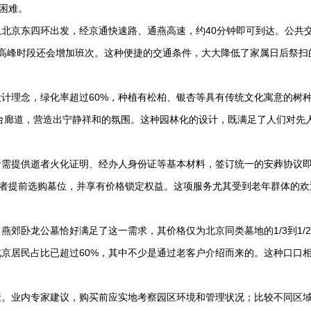
困难。
北京东四环出发，经京通快速路、通燕高速，约40分钟即可到达。公共
高峰时段还会增加班次。这种便捷的交通条件，大大降低了家属日后祭扫
计理念，绿化率超过60%，种植有松柏、银杏等具有传统文化寓意的树
亭台廊道，营造出宁静祥和的氛围。这种园林化的设计，既满足了人们对先
者需提供逝者火化证明、经办人身份证等基本材料，签订统一的安葬协议
在者提前选购墓位，并享有价格锁定权益。这项服务尤其受到老年群体的欢
郊卧龙公墓恰好满足了这一需求，其价格仅为北京同类墓地的1/3到1/
京居民占比已超过60%，其中不少是通过老客户介绍而来的。这种口口
素。业内专家建议，购买前应实地考察园区环境和管理状况；比较不同区