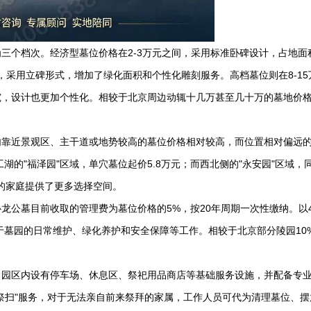
个档次。经济型墓位价格在2-3万元之间，采用标准卧碑设计，占地面积
，采用立碑形式，增加了绿化面积和个性化雕刻服务。高档墓位则在8-15
究，设计也更加个性化。相较于北京周边动辄十几万甚至几十万的墓地价
内靠近景观区、主干道或地势较高的墓位价格相对较高，而位置相对偏远
湖的"福泽园"区域，单穴墓位起价5.8万元；而西北侧的"永安园"区域，
件的家庭提供了更多选择空间。
龙公墓目前收取的管理费为墓位价格的5%，按20年周期一次性缴纳。以
于墓园的日常维护、绿化养护和安全保障等工作。相较于北京部分陵园10
。园区内设有停车场、休息区、祭祀用品商店等基础服务设施，并配备专
祭扫"服务，对于无法亲自前来祭拜的家属，工作人员可代为清理墓位、摆